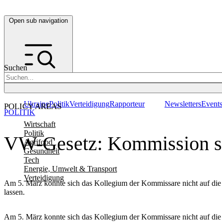
Open sub navigation
Suchen
Ukraine
Politik
Verteidigung
Rapporteur
Newsletters
Event
POLICY AREAS
POLITIK
Wirtschaft
Politik
VW-Gesetz: Kommission sc
Agrifood
Gesundheit
Tech
Energie, Umwelt & Transport
Verteidigung
Am 5. März konnte sich das Kollegium der Kommissare nicht auf die 
lassen.
Am 5. März konnte sich das Kollegium der Kommissare nicht auf die 