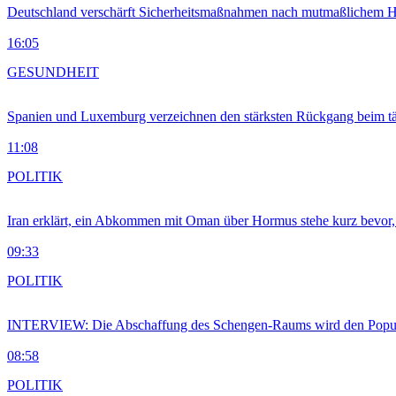
Deutschland verschärft Sicherheitsmaßnahmen nach mutmaßlichem Hy
16:05
GESUNDHEIT
Spanien und Luxemburg verzeichnen den stärksten Rückgang beim t
11:08
POLITIK
Iran erklärt, ein Abkommen mit Oman über Hormus stehe kurz bevor
09:33
POLITIK
INTERVIEW: Die Abschaffung des Schengen-Raums wird den Populi
08:58
POLITIK