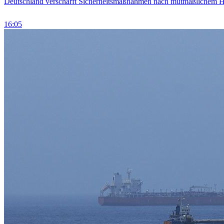
Deutschland verschärft Sicherheitsmaßnahmen nach mutmaßlichem Hy
16:05