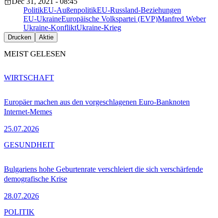
Dec 31, 2021 - 08:45
Politik
EU-Außenpolitik
EU-Russland-Beziehungen
EU-Ukraine
Europäische Volkspartei (EVP)
Manfred Weber
Ukraine-Konflikt
Ukraine-Krieg
Drucken
Aktie
MEIST GELESEN
WIRTSCHAFT
Europäer machen aus den vorgeschlagenen Euro-Banknoten
Internet-Memes
25.07.2026
GESUNDHEIT
Bulgariens hohe Geburtenrate verschleiert die sich verschärfende
demografische Krise
28.07.2026
POLITIK