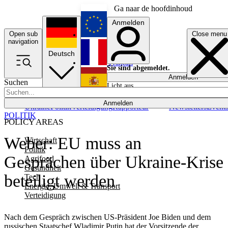
Ga naar de hoofdinhoud
Anmelden
Open sub
Close menu
English
navigation
Deutsch
Français
Sie sind abgemeldet.
Anmelden
Suchen
Licht aus
Español
Anmelden
Ukraine
Politik
Verteidigung
Rapporteur
Newsletters
Event
POLITIK
POLICY AREAS
Weber: EU muss an
Wirtschaft
Politik
Gesprächen über Ukraine-Krise
Agrifood
Gesundheit
beteiligt werden
Tech
Energie, Umwelt & Transport
Verteidigung
Nach dem Gespräch zwischen US-Präsident Joe Biden und dem
russischen Staatschef Wladimir Putin hat der Vorsitzende der