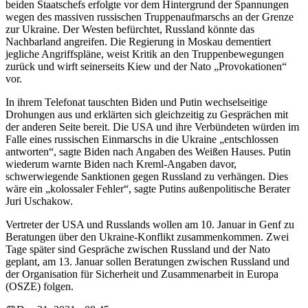
beiden Staatschefs erfolgte vor dem Hintergrund der Spannungen
wegen des massiven russischen Truppenaufmarschs an der Grenze
zur Ukraine. Der Westen befürchtet, Russland könnte das
Nachbarland angreifen. Die Regierung in Moskau dementiert
jegliche Angriffspläne, weist Kritik an den Truppenbewegungen
zurück und wirft seinerseits Kiew und der Nato „Provokationen“
vor.
In ihrem Telefonat tauschten Biden und Putin wechselseitige
Drohungen aus und erklärten sich gleichzeitig zu Gesprächen mit
der anderen Seite bereit. Die USA und ihre Verbündeten würden im
Falle eines russischen Einmarschs in die Ukraine „entschlossen
antworten“, sagte Biden nach Angaben des Weißen Hauses. Putin
wiederum warnte Biden nach Kreml-Angaben davor,
schwerwiegende Sanktionen gegen Russland zu verhängen. Dies
wäre ein „kolossaler Fehler“, sagte Putins außenpolitische Berater
Juri Uschakow.
Vertreter der USA und Russlands wollen am 10. Januar in Genf zu
Beratungen über den Ukraine-Konflikt zusammenkommen. Zwei
Tage später sind Gespräche zwischen Russland und der Nato
geplant, am 13. Januar sollen Beratungen zwischen Russland und
der Organisation für Sicherheit und Zusammenarbeit in Europa
(OSZE) folgen.