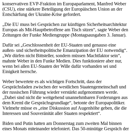
konservativen EVP-Fraktion im Europaparlament, Manfred Weber
(CSU), eine stärkere Beteiligung der Europäischen Union an der
Entschärfung der Ukraine-Krise gefordert.
„Die EU muss bei Gesprächen zur künftigen Sicherheitsarchitektur
Europas als Mit-Hauptbetroffene am Tisch sitzen“, sagte Weber den
Zeitungen der Funke Mediengruppe (Montagsausgaben 3. Januar).
Dafür sei „Geschlossenheit der EU-Staaten und genauso eine
außen- und sicherheitspolitische Emanzipation der EU notwendig“.
„Wir dürfen nicht Bittsteller, sondern müssen Machtfaktor sein“,
mahnte Weber in den Funke Medien. Dies funktioniere aber nur,
wenn bei allen EU-Staaten der Wille dafür vorhanden sei und
Einigkeit herrsche.
Weber bewertete es als wichtigen Fortschritt, dass der
Gesprächsfaden zwischen der westlichen Staatengemeinschaft und
der russischen Führung wieder verstärkt aufgenommen werde.
„Dabei sind nicht die weitgehend unannehmbaren Forderungen aus
dem Kreml die Gesprächsgrundlage“, betonte der Europapolitiker.
Vielmehr müsse es „eine Diskussion auf Augenhöhe geben, die die
Interessen und Souveränität aller Staaten respektiert“.
Biden und Putin hatten am Donnerstag zum zweiten Mal binnen
eines Monats miteinander telefoniert. Das 50-minütige Gespräch der