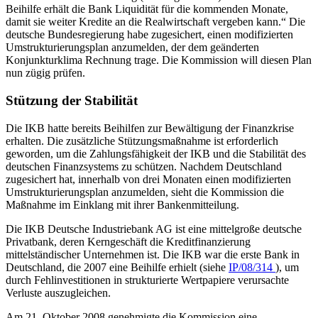
Beihilfe erhält die Bank Liquidität für die kommenden Monate,
damit sie weiter Kredite an die Realwirtschaft vergeben kann.“ Die
deutsche Bundesregierung habe zugesichert, einen modifizierten
Umstrukturierungs­plan anzumelden, der dem geänderten
Konjunkturklima Rechnung trage. Die Kommission will diesen Plan
nun zügig prüfen.
Stützung der Stabilität
Die IKB hatte bereits Beihilfen zur Bewältigung der Finanzkrise
erhalten. Die zusätzliche Stützungs­maßnahme ist erforderlich
geworden, um die Zahlungsfähigkeit der IKB und die Stabilität des
deutschen Finanzsystems zu schützen. Nachdem Deutschland
zugesichert hat, innerhalb von drei Monaten einen modifizierten
Umstrukturierungsplan anzumelden, sieht die Kommission die
Maßnahme im Einklang mit ihrer Bankenmitteilung.
Die IKB Deutsche Industriebank AG ist eine mittelgroße deutsche
Privatbank, deren Kerngeschäft die Kreditfinanzierung
mittelständischer Unternehmen ist. Die IKB war die erste Bank in
Deutschland, die 2007 eine Beihilfe erhielt (siehe
IP/08/314
), um
durch Fehlinvestitionen in strukturierte Wertpapiere verursachte
Verluste auszugleichen.
Am 21. Oktober 2008 genehmigte die Kommission eine