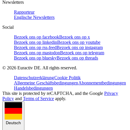
Newsletters
Rapporteur
Englische Newsletters
Social
Bezoek ons op facebook
Bezoek ons op x
Bezoek ons op linkedin
Bezoek ons op youtube
Bezoek ons op rss-feed
Bezoek ons op instagram
Bezoek ons op mastodon
Bezoek ons op telegram
Bezoek ons op bluesky
Bezoek ons op threads
©
2026
Euractiv DE. All rights reserved.
Datenschutzerklärung
Cookie Politik
Allgemeine Geschäftsbedingungen
Abonnementbedingungen
Handelsbedingungen
This site is protected by reCAPTCHA, and the Google
Privacy
Policy
and
Terms of Service
apply.
Deutsch