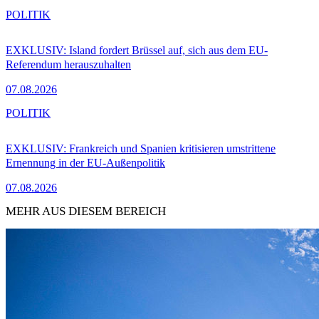
POLITIK
EXKLUSIV: Island fordert Brüssel auf, sich aus dem EU-
Referendum herauszuhalten
07.08.2026
POLITIK
EXKLUSIV: Frankreich und Spanien kritisieren umstrittene
Ernennung in der EU-Außenpolitik
07.08.2026
MEHR AUS DIESEM BEREICH