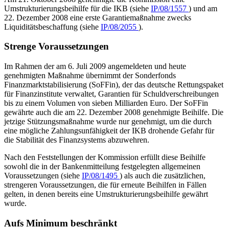
Umstrukturierungsbeihilfe für die IKB (siehe
IP/08/1557
) und am
22. Dezember 2008 eine erste Garantiemaßnahme zwecks
Liquiditätsbeschaffung (siehe
IP/08/2055
).
Strenge Voraussetzungen
Im Rahmen der am 6. Juli 2009 angemeldeten und heute
genehmigten Maßnahme übernimmt der Sonderfonds
Finanzmarktstabilisierung (SoFFin), der das deutsche Rettungspaket
für Finanzinstitute verwaltet, Garantien für Schuldverschreibungen
bis zu einem Volumen von sieben Milliarden Euro. Der SoFFin
gewährte auch die am 22. Dezember 2008 genehmigte Beihilfe. Die
jetzige Stützungs­maßnahme wurde nur genehmigt, um die durch
eine mögliche Zahlungsunfähigkeit der IKB drohende Gefahr für
die Stabilität des Finanzsystems abzuwehren.
Nach den Feststellungen der Kommission erfüllt diese Beihilfe
sowohl die in der Bankenmitteilung festgelegten allgemeinen
Voraussetzungen (siehe
IP/08/1495
) als auch die zusätzlichen,
strengeren Voraussetzungen, die für erneute Beihilfen in Fällen
gelten, in denen bereits eine Umstrukturierungsbeihilfe gewährt
wurde.
Aufs Minimum beschränkt