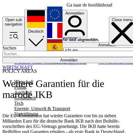
Ga naar de hoofdinhoud
Anmelden
Open sub
Close menu
English
navigation
Deutsch
Français
Sie sind abgemeldet.
Anmelden
Suchen
Licht aus
Español
Anmelden
Ukraine
Politik
Verteidigung
Rapporteur
Newsletters
Event
WIRTSCHAFT
POLICY AREAS
Weitere Garantien für die
Wirtschaft
Politik
marode IKB
Agrifood
Gesundheit
Tech
Energie, Umwelt & Transport
Verteidigung
Die EU-Kommission hat wieder Garantien von bis zu sieben
Milliarden Euro für die deutsche Bank IKB nach den Beihilfe­
vorschriften des EG-Vertrags genehmigt. Die IKB hatte bereits
Beilhilfen und Garantien erhalten - als erste Bank in Deutschland.