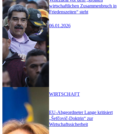
wirtschaftlichen Zusammenbruch in
Friedenszeiten“ steht
06.01.2026
WIRTSCHAFT
EU-Abgeordneter Lange kritisiert
„Šefčovič-Doktrin“ zur
Wirtschaftssicherheit