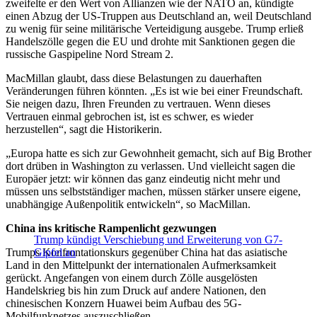
zweifelte er den Wert von Allianzen wie der NATO an, kündigte
einen Abzug der US-Truppen aus Deutschland an, weil Deutschland
zu wenig für seine militärische Verteidigung ausgebe. Trump erließ
Handelszölle gegen die EU und drohte mit Sanktionen gegen die
russische Gaspipeline Nord Stream 2.
MacMillan glaubt, dass diese Belastungen zu dauerhaften
Veränderungen führen könnten. „Es ist wie bei einer Freundschaft.
Sie neigen dazu, Ihren Freunden zu vertrauen. Wenn dieses
Vertrauen einmal gebrochen ist, ist es schwer, es wieder
herzustellen“, sagt die Historikerin.
„Europa hatte es sich zur Gewohnheit gemacht, sich auf Big Brother
dort drüben in Washington zu verlassen. Und vielleicht sagen die
Europäer jetzt: wir können das ganz eindeutig nicht mehr und
müssen uns selbstständiger machen, müssen stärker unsere eigene,
unabhängige Außenpolitik entwickeln“, so MacMillan.
China ins kritische Rampenlicht gezwungen
Trump kündigt Verschiebung und Erweiterung von G7-
Trumps Konfrontationskurs gegenüber China hat das asiatische
Gipfel an
Land in den Mittelpunkt der internationalen Aufmerksamkeit
gerückt. Angefangen von einem durch Zölle ausgelösten
Handelskrieg bis hin zum Druck auf andere Nationen, den
chinesischen Konzern Huawei beim Aufbau des 5G-
Mobilfunknetzes auszuschließen.