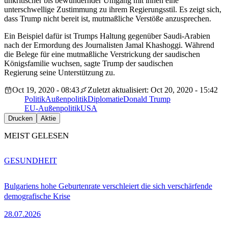
unkritischer bis bewundernder Umgang mit ihnen eine
unterschwellige Zustimmung zu ihrem Regierungsstil. Es zeigt sich,
dass Trump nicht bereit ist, mutmaßliche Verstöße anzusprechen.
Ein Beispiel dafür ist Trumps Haltung gegenüber Saudi-Arabien
nach der Ermordung des Journalisten Jamal Khashoggi. Während
die Belege für eine mutmaßliche Verstrickung der saudischen
Königsfamilie wuchsen, sagte Trump der saudischen
Regierung seine Unterstützung zu.
Oct 19, 2020 - 08:43
Zuletzt aktualisiert: Oct 20, 2020 - 15:42
Politik
Außenpolitik
Diplomatie
Donald Trump
EU-Außenpolitik
USA
Drucken
Aktie
MEIST GELESEN
GESUNDHEIT
Bulgariens hohe Geburtenrate verschleiert die sich verschärfende
demografische Krise
28.07.2026