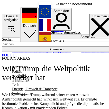
Ga naar de hoofdinhoud
Anmelden
Open sub
Close menu
English
navigation
Deutsch
Français
Sie sind abgemeldet.
Anmelden
Suchen
Licht aus
Español
Anmelden
Ukraine
Politik
Verteidigung
Rapporteur
Newsletters
Event
POLITIK
POLICY AREAS
Wie Trump die Weltpolitik
Wirtschaft
Politik
verändert hat
Agrifood
Gesundheit
Tech
Energie, Umwelt & Transport
Verteidigung
Wie US-Präsident Trump während seiner ersten Amtszeit
Außenpolitik gemacht hat, wirkt sich weltweit aus. Er drängte
bestimmte Probleme ins Rampenlicht und prägte die diplomatische
Kommunikation - mit gravierenden Folgen.