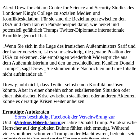
Alexi Drew forscht am Centre for Science and Security Studies des
Londoner King’s College zu sozialen Medien und
Konflikteskalation. Für sie sind die Beziehungen zwischen den
USA und dem Iran ein Paradebeispiel dafür, wie heikel und
potenziell gefährlich Trumps Twitter-Diplomatie internationale
Konflikte gemacht hat.
„Wenn Sie sich in die Lage des iranischen Außenministers Sarif und
der Iraner versetzen, ist es sehr schwierig, die genaue Position der
USA zu erkennen. Sie empfangen wiederholt Widersprüche aus
dem Außenministerium und den unterschiedlichen Kanälen Donald
Trumps“, sagt Drew. „Sie stimmen ihre Nachrichten und ihre Inhalte
nicht aufeinander ab.“
Drew glaubt nicht, dass Twitter selbst einen Konflikt auslösen
könnte. Aber in einer ohnehin schon eskalierenden Situation oder
einer historischen Krise zwischen staatlichen oder anderen Akteuren
könne es derartige Krisen weiter anheizen.
Ermutigte Autokraten
Soros beschuldigt Facebook der Verschwörung zur
Und noch eine Folge haben vier Jahre Donald Trump: Autokratische
Wiederwahl von Trump
Herrscher auf der globalen Bühne fühlen sich ermutigt. Während
viele von ihnen schon vor Trump an der Macht waren, bedeutet sein