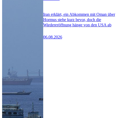
Iran erklärt, ein Abkommen mit Oman über
Hormus stehe kurz bevor, doch die
Wiedereröffnung hänge von den USA ab
06.08.2026