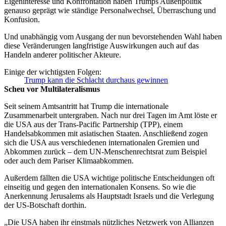
Eigeninteresse und Konfrontation haben Trumps Außenpolitik
genauso geprägt wie ständige Personalwechsel, Überraschung und
Konfusion.
Und unabhängig vom Ausgang der nun bevorstehenden Wahl haben
diese Veränderungen langfristige Auswirkungen auch auf das
Handeln anderer politischer Akteure.
Einige der wichtigsten Folgen:
Trump kann die Schlacht durchaus gewinnen
Scheu vor Multilateralismus
Seit seinem Amtsantritt hat Trump die internationale
Zusammenarbeit untergraben. Nach nur drei Tagen im Amt löste er
die USA aus der Trans-Pacific Partnership (TPP), einem
Handelsabkommen mit asiatischen Staaten. Anschließend zogen
sich die USA aus verschiedenen internationalen Gremien und
Abkommen zurück – dem UN-Menschenrechtsrat zum Beispiel
oder auch dem Pariser Klimaabkommen.
Außerdem fällten die USA wichtige politische Entscheidungen oft
einseitig und gegen den internationalen Konsens. So wie die
Anerkennung Jerusalems als Hauptstadt Israels und die Verlegung
der US-Botschaft dorthin.
„Die USA haben ihr einstmals nützliches Netzwerk von Allianzen