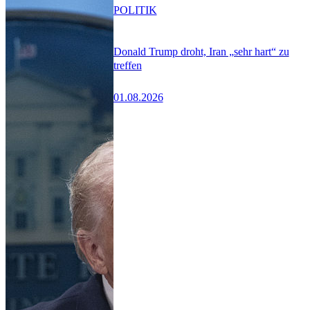
POLITIK
Donald Trump droht, Iran „sehr hart“ zu
treffen
01.08.2026