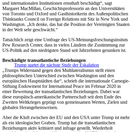
und internationalen Institutionen ernsthaft beschädigt“, sagt
Margaret MacMillan, Geschichtsprofessorin an den Universtitäten
von Toronto und Oxford und Gasthistorikerin des Außenpolitischen
Thinktanks Council on Foreign Relations mit Sitz in New York und
Washington. „Ich denke, das hat die Position der Vereinigten Staaten
in der Welt sehr geschwächt.“
Tatsächlich zeigt eine Umfrage des US-Meinungsforschungsinsituts
Pew Research Center, dass in vielen Ländern die Zustimmung zur
US-Politik auf den niedrigsten Stand seit Jahrzehnten gesunken ist.
Beschädigte transatlantische Beziehungen
Trump startet die nächste Stufe der Eskalation
„Trumps Widerstand gegen den Multilateralismus stellt einen
philosophischen Unterschied zwischen Washington und den
europäischen Hauptstädten dar“, schrieb die internationale Carnegie-
Stiftung Endowment for International Peace im Februar 2020 in
einer Bewertung der transatlantischen Beziehungen. Dabei war
diese europäisch-amerikanische Partnerschaft seit dem Ende des
Zweiten Weltkrieges geprägt von gemeinsamen Werten, Zielen und
globalen Herangehensweisen.
Aber die Kluft zwischen der EU und den USA unter Trump ist mehr
als ein ideologischer Graben. Trump hat die transatlantischen
Beziehungen aktiv kritisiert und infrage gestellt. Wiederholt