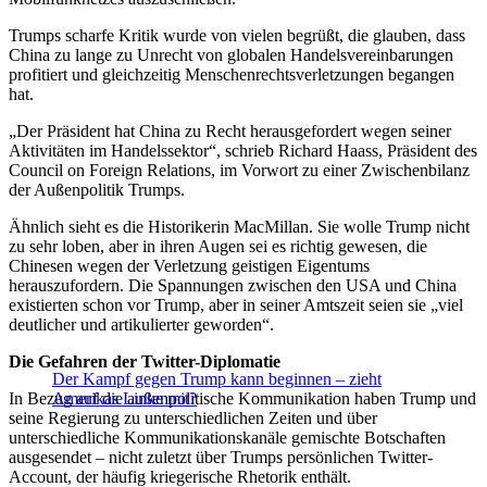
Trumps scharfe Kritik wurde von vielen begrüßt, die glauben, dass
China zu lange zu Unrecht von globalen Handelsvereinbarungen
profitiert und gleichzeitig Menschenrechtsverletzungen begangen
hat.
„Der Präsident hat China zu Recht herausgefordert wegen seiner
Aktivitäten im Handelssektor“, schrieb Richard Haass, Präsident des
Council on Foreign Relations, im Vorwort zu einer Zwischenbilanz
der Außenpolitik Trumps.
Ähnlich sieht es die Historikerin MacMillan. Sie wolle Trump nicht
zu sehr loben, aber in ihren Augen sei es richtig gewesen, die
Chinesen wegen der Verletzung geistigen Eigentums
herauszufordern. Die Spannungen zwischen den USA und China
existierten schon vor Trump, aber in seiner Amtszeit seien sie „viel
deutlicher und artikulierter geworden“.
Die Gefahren der Twitter-Diplomatie
Der Kampf gegen Trump kann beginnen – zieht
In Bezug auf die außenpolitische Kommunikation haben Trump und
Amerikas Linke mit?
seine Regierung zu unterschiedlichen Zeiten und über
unterschiedliche Kommunikationskanäle gemischte Botschaften
ausgesendet – nicht zuletzt über Trumps persönlichen Twitter-
Account, der häufig kriegerische Rhetorik enthält.