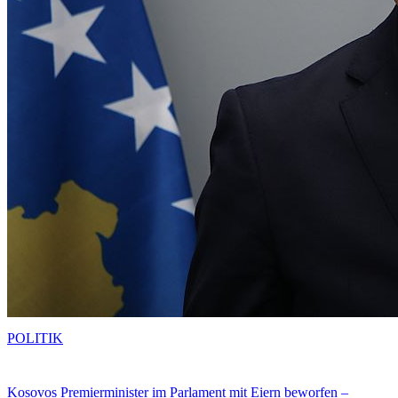
POLITIK
Kosovos Premierminister im Parlament mit Eiern beworfen –