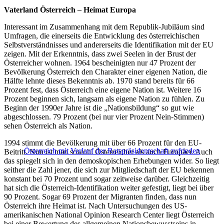
Vaterland Österreich – Heimat Europa
Interessant im Zusammenhang mit dem Republik-Jubiläum sind
Umfragen, die einerseits die Entwicklung des österreichischen
Selbstverständnisses und andererseits die Identifikation mit der EU
zeigen. Mit der Erkenntnis, dass zwei Seelen in der Brust der
Österreicher wohnen. 1964 bescheinigten nur 47 Prozent der
Bevölkerung Österreich den Charakter einer eigenen Nation, die
Hälfte lehnte dieses Bekenntnis ab. 1970 stand bereits für 66
Prozent fest, dass Österreich eine eigene Nation ist. Weitere 16
Prozent beginnen sich, langsam als eigene Nation zu fühlen. Zu
Beginn der 1990er Jahre ist die „Nationsbildung“ so gut wie
abgeschlossen. 79 Prozent (bei nur vier Prozent Nein-Stimmen)
sehen Österreich als Nation.
1994 stimmt die Bevölkerung mit über 66 Prozent für den EU-
Österreich mit Verlauf der Ratspräsidentschaft zufrieden
Beitritt. Nun ist man sowohl Österreicher als auch Europäer. Auch
das spiegelt sich in den demoskopischen Erhebungen wider. So liegt
seither die Zahl jener, die sich zur Mitgliedschaft der EU bekennen
konstant bei 70 Prozent und sogar zeitweise darüber. Gleichzeitig
hat sich die Österreich-Identifikation weiter gefestigt, liegt bei über
90 Prozent. Sogar 69 Prozent der Migranten finden, dass nun
Österreich ihre Heimat ist. Nach Untersuchungen des US-
amerikanischen National Opinion Research Center liegt Österreich
bei einer Bewertung des allgemeinen Nationsbewusstseins in