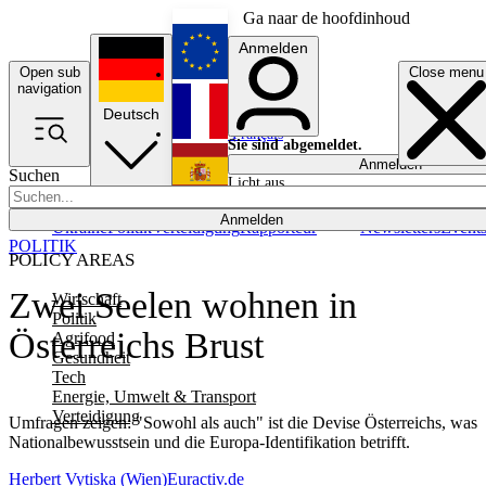
Ga naar de hoofdinhoud
Anmelden
Open sub
Close menu
English
navigation
Deutsch
Français
Sie sind abgemeldet.
Anmelden
Suchen
Licht aus
Español
Anmelden
Ukraine
Politik
Verteidigung
Rapporteur
Newsletters
Event
POLITIK
POLICY AREAS
Zwei Seelen wohnen in
Wirtschaft
Politik
Österreichs Brust
Agrifood
Gesundheit
Tech
Energie, Umwelt & Transport
Verteidigung
Umfragen zeigen: "Sowohl als auch" ist die Devise Österreichs, was
Nationalbewusstsein und die Europa-Identifikation betrifft.
Herbert Vytiska (Wien)
Euractiv.de