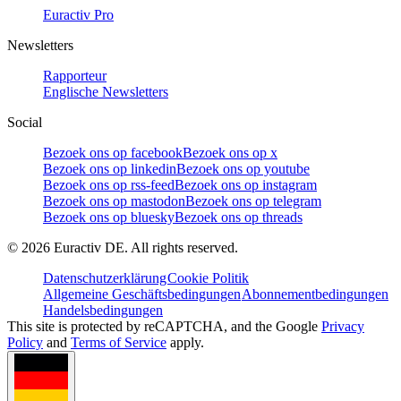
Euractiv Pro
Newsletters
Rapporteur
Englische Newsletters
Social
Bezoek ons op facebook
Bezoek ons op x
Bezoek ons op linkedin
Bezoek ons op youtube
Bezoek ons op rss-feed
Bezoek ons op instagram
Bezoek ons op mastodon
Bezoek ons op telegram
Bezoek ons op bluesky
Bezoek ons op threads
©
2026
Euractiv DE. All rights reserved.
Datenschutzerklärung
Cookie Politik
Allgemeine Geschäftsbedingungen
Abonnementbedingungen
Handelsbedingungen
This site is protected by reCAPTCHA, and the Google
Privacy
Policy
and
Terms of Service
apply.