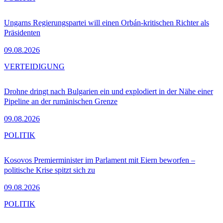
Ungarns Regierungspartei will einen Orbán-kritischen Richter als
Präsidenten
09.08.2026
VERTEIDIGUNG
Drohne dringt nach Bulgarien ein und explodiert in der Nähe einer
Pipeline an der rumänischen Grenze
09.08.2026
POLITIK
Kosovos Premierminister im Parlament mit Eiern beworfen –
politische Krise spitzt sich zu
09.08.2026
POLITIK