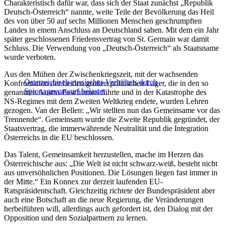
Charakteristisch dafür war, dass sich der Staat zunächst „Republik
Deutsch-Österreich“ nannte, weite Teile der Bevölkerung das Heil
des von über 50 auf sechs Millionen Menschen geschrumpften
Landes in einem Anschluss an Deutschland sahen. Mit dem ein Jahr
später geschlossenen Friedensvertrag von St. Germain war damit
Schluss. Die Verwendung von „Deutsch-Österreich“ als Staatsname
wurde verboten.
Aus den Mühen der Zwischenkriegszeit, mit der wachsenden
Österreichisch-russisches Verhältnis durch
Konfrontation der beiden großen politischen Lager, die in den so
Spionagevorwurf belastet
genannten Austro-Faschismus führte und in der Katastrophe des
NS-Regimes mit dem Zweiten Weltkrieg endete, wurden Lehren
gezogen. Van der Bellen: „Wir stellten nun das Gemeinsame vor das
Trennende“. Gemeinsam wurde die Zweite Republik gegründet, der
Staatsvertrag, die immerwährende Neutralität und die Integration
Österreichs in die EU beschlossen.
Das Talent, Gemeinsamkeit herzustellen, mache im Herzen das
Österreichische aus: „Die Welt ist nicht schwarz-weiß, besteht nicht
aus unversöhnlichen Positionen. Die Lösungen liegen fast immer in
der Mitte.“ Ein Konnex zur derzeit laufenden EU-
Ratspräsidentschaft. Gleichzeitig richtete der Bundespräsident aber
auch eine Botschaft an die neue Regierung, die Veränderungen
herbeiführen will, allerdings auch gefordert ist, den Dialog mit der
Opposition und den Sozialpartnern zu lernen.