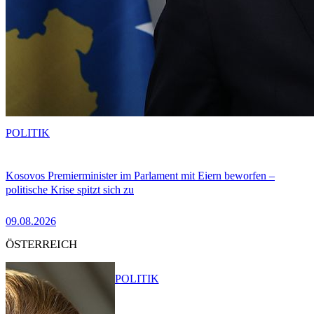
POLITIK
Kosovos Premierminister im Parlament mit Eiern beworfen –
politische Krise spitzt sich zu
09.08.2026
ÖSTERREICH
POLITIK