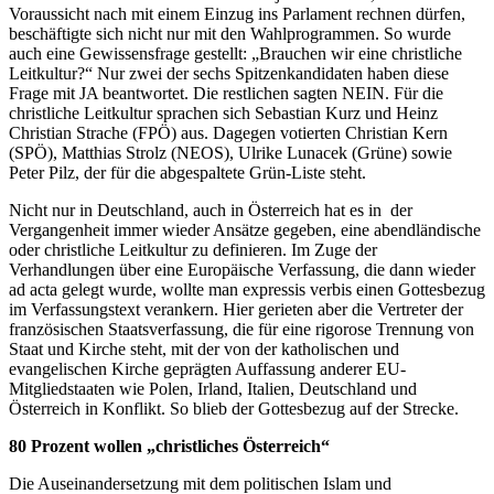
Voraussicht nach mit einem Einzug ins Parlament rechnen dürfen,
beschäftigte sich nicht nur mit den Wahlprogrammen. So wurde
auch eine Gewissensfrage gestellt: „Brauchen wir eine christliche
Leitkultur?“ Nur zwei der sechs Spitzenkandidaten haben diese
Frage mit JA beantwortet. Die restlichen sagten NEIN. Für die
christliche Leitkultur sprachen sich Sebastian Kurz und Heinz
Christian Strache (FPÖ) aus. Dagegen votierten Christian Kern
(SPÖ), Matthias Strolz (NEOS), Ulrike Lunacek (Grüne) sowie
Peter Pilz, der für die abgespaltete Grün-Liste steht.
Nicht nur in Deutschland, auch in Österreich hat es in der
Vergangenheit immer wieder Ansätze gegeben, eine abendländische
oder christliche Leitkultur zu definieren. Im Zuge der
Verhandlungen über eine Europäische Verfassung, die dann wieder
ad acta gelegt wurde, wollte man expressis verbis einen Gottesbezug
im Verfassungstext verankern. Hier gerieten aber die Vertreter der
französischen Staatsverfassung, die für eine rigorose Trennung von
Staat und Kirche steht, mit der von der katholischen und
evangelischen Kirche geprägten Auffassung anderer EU-
Mitgliedstaaten wie Polen, Irland, Italien, Deutschland und
Österreich in Konflikt. So blieb der Gottesbezug auf der Strecke.
80 Prozent wollen „christliches Österreich“
Die Auseinandersetzung mit dem politischen Islam und