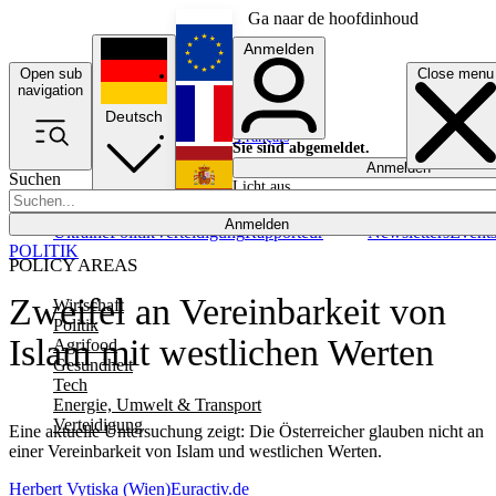
Ga naar de hoofdinhoud
Anmelden
Open sub
Close menu
English
navigation
Deutsch
Français
Sie sind abgemeldet.
Anmelden
Suchen
Licht aus
Español
Anmelden
Ukraine
Politik
Verteidigung
Rapporteur
Newsletters
Event
POLITIK
POLICY AREAS
Zweifel an Vereinbarkeit von
Wirtschaft
Politik
Islam mit westlichen Werten
Agrifood
Gesundheit
Tech
Energie, Umwelt & Transport
Verteidigung
Eine aktuelle Untersuchung zeigt: Die Österreicher glauben nicht an
einer Vereinbarkeit von Islam und westlichen Werten.
Herbert Vytiska (Wien)
Euractiv.de