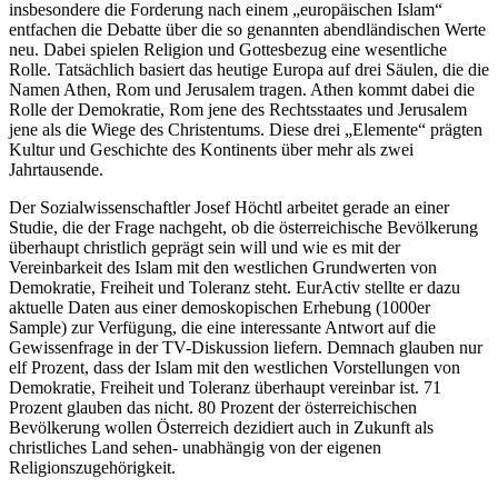
insbesondere die Forderung nach einem „europäischen Islam“
entfachen die Debatte über die so genannten abendländischen Werte
neu. Dabei spielen Religion und Gottesbezug eine wesentliche
Rolle. Tatsächlich basiert das heutige Europa auf drei Säulen, die die
Namen Athen, Rom und Jerusalem tragen. Athen kommt dabei die
Rolle der Demokratie, Rom jene des Rechtsstaates und Jerusalem
jene als die Wiege des Christentums. Diese drei „Elemente“ prägten
Kultur und Geschichte des Kontinents über mehr als zwei
Jahrtausende.
Der Sozialwissenschaftler Josef Höchtl arbeitet gerade an einer
Studie, die der Frage nachgeht, ob die österreichische Bevölkerung
überhaupt christlich geprägt sein will und wie es mit der
Vereinbarkeit des Islam mit den westlichen Grundwerten von
Demokratie, Freiheit und Toleranz steht. EurActiv stellte er dazu
aktuelle Daten aus einer demoskopischen Erhebung (1000er
Sample) zur Verfügung, die eine interessante Antwort auf die
Gewissenfrage in der TV-Diskussion liefern. Demnach glauben nur
elf Prozent, dass der Islam mit den westlichen Vorstellungen von
Demokratie, Freiheit und Toleranz überhaupt vereinbar ist. 71
Prozent glauben das nicht. 80 Prozent der österreichischen
Bevölkerung wollen Österreich dezidiert auch in Zukunft als
christliches Land sehen- unabhängig von der eigenen
Religionszugehörigkeit.