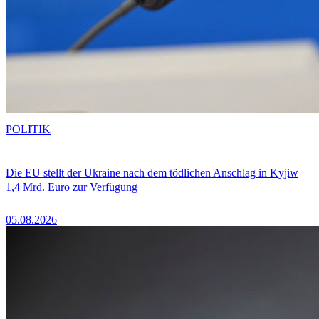
POLITIK
Die EU stellt der Ukraine nach dem tödlichen Anschlag in Kyjiw
1,4 Mrd. Euro zur Verfügung
05.08.2026