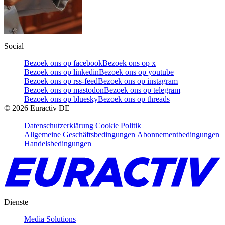
Social
Bezoek ons op facebook
Bezoek ons op x
Bezoek ons op linkedin
Bezoek ons op youtube
Bezoek ons op rss-feed
Bezoek ons op instagram
Bezoek ons op mastodon
Bezoek ons op telegram
Bezoek ons op bluesky
Bezoek ons op threads
©
2026
Euractiv DE
Datenschutzerklärung
Cookie Politik
Allgemeine Geschäftsbedingungen
Abonnementbedingungen
Handelsbedingungen
Dienste
Media Solutions