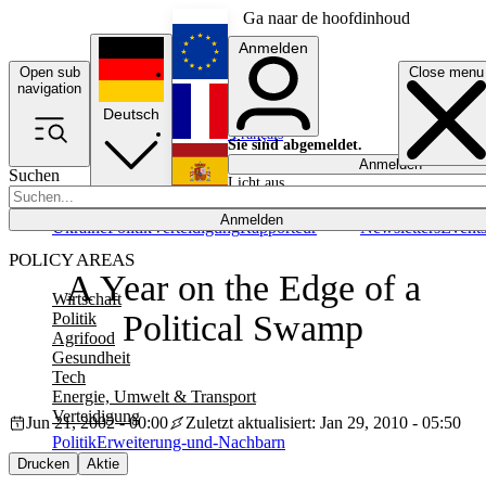
Ga naar de hoofdinhoud
Anmelden
Open sub
Close menu
English
navigation
Deutsch
Français
Sie sind abgemeldet.
Anmelden
Suchen
Licht aus
Español
Anmelden
Ukraine
Politik
Verteidigung
Rapporteur
Newsletters
Event
POLICY AREAS
A Year on the Edge of a
Wirtschaft
Political Swamp
Politik
Agrifood
Gesundheit
Tech
Energie, Umwelt & Transport
Verteidigung
Jun 21, 2002 - 00:00
Zuletzt aktualisiert: Jan 29, 2010 - 05:50
Politik
Erweiterung-und-Nachbarn
Drucken
Aktie