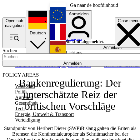
Ga naar de hoofdinhoud
Anmelden
Open sub
Close menu
English
navigation
Deutsch
Français
Sie sind abgemeldet.
Anmelden
Suchen
Licht aus
Español
Anmelden
Ukraine
Politik
Verteidigung
Rapporteur
Newsletters
Event
POLICY AREAS
Bankenregulierung: Der
Wirtschaft
unterschätzte Reiz der
Politik
Agrifood
Gesundheit
britischen Vorschläge
Tech
Energie, Umwelt & Transport
Verteidigung
Standpunkt von Heribert Dieter (SWP)Bislang galten die Briten als
Bremser, die Kontinentaleuropäer als Schrittmacher bei der
Verschärfung der Bankenregulierung. Nun will ausgerechnet die