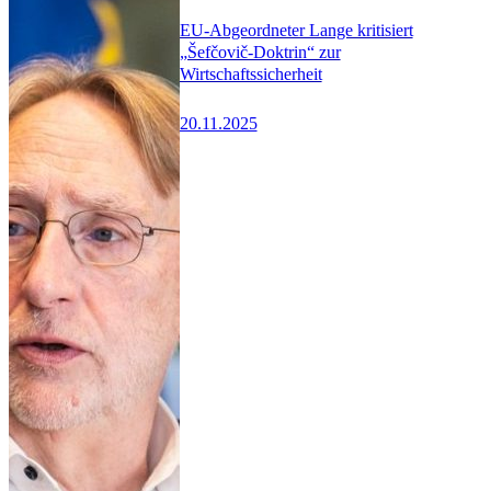
EU-Abgeordneter Lange kritisiert
„Šefčovič-Doktrin“ zur
Wirtschaftssicherheit
20.11.2025