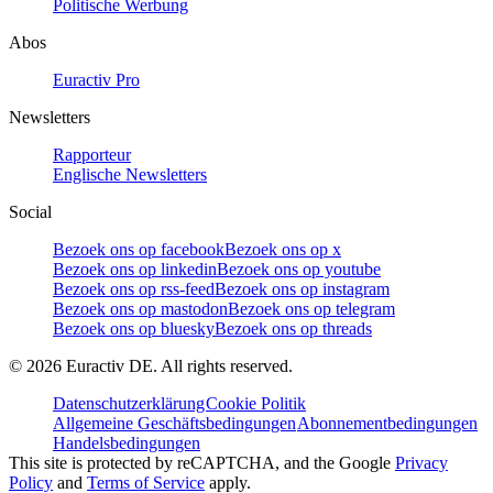
Politische Werbung
Abos
Euractiv Pro
Newsletters
Rapporteur
Englische Newsletters
Social
Bezoek ons op facebook
Bezoek ons op x
Bezoek ons op linkedin
Bezoek ons op youtube
Bezoek ons op rss-feed
Bezoek ons op instagram
Bezoek ons op mastodon
Bezoek ons op telegram
Bezoek ons op bluesky
Bezoek ons op threads
©
2026
Euractiv DE. All rights reserved.
Datenschutzerklärung
Cookie Politik
Allgemeine Geschäftsbedingungen
Abonnementbedingungen
Handelsbedingungen
This site is protected by reCAPTCHA, and the Google
Privacy
Policy
and
Terms of Service
apply.