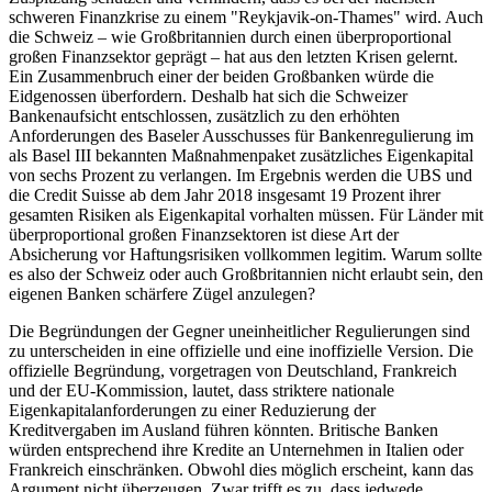
schweren Finanzkrise zu einem "Reykjavik-on-Thames" wird. Auch
die Schweiz – wie Großbritannien durch einen überproportional
großen Finanzsektor geprägt – hat aus den letzten Krisen gelernt.
Ein Zusammenbruch einer der beiden Großbanken würde die
Eidgenossen überfordern. Deshalb hat sich die Schweizer
Bankenaufsicht entschlossen, zusätzlich zu den erhöhten
Anforderungen des Baseler Ausschusses für Bankenregulierung im
als Basel III bekannten Maßnahmenpaket zusätzliches Eigenkapital
von sechs Prozent zu verlangen. Im Ergebnis werden die UBS und
die Credit Suisse ab dem Jahr 2018 insgesamt 19 Prozent ihrer
gesamten Risiken als Eigenkapital vorhalten müssen. Für Länder mit
überproportional großen Finanzsektoren ist diese Art der
Absicherung vor Haftungsrisiken vollkommen legitim. Warum sollte
es also der Schweiz oder auch Großbritannien nicht erlaubt sein, den
eigenen Banken schärfere Zügel anzulegen?
Die Begründungen der Gegner uneinheitlicher Regulierungen sind
zu unterscheiden in eine offizielle und eine inoffizielle Version. Die
offizielle Begründung, vorgetragen von Deutschland, Frankreich
und der EU-Kommission, lautet, dass striktere nationale
Eigenkapitalanforderungen zu einer Reduzierung der
Kreditvergaben im Ausland führen könnten. Britische Banken
würden entsprechend ihre Kredite an Unternehmen in Italien oder
Frankreich einschränken. Obwohl dies möglich erscheint, kann das
Argument nicht überzeugen. Zwar trifft es zu, dass jedwede