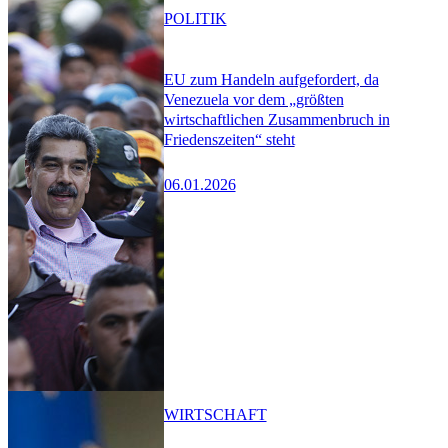
POLITIK
EU zum Handeln aufgefordert, da
Venezuela vor dem „größten
wirtschaftlichen Zusammenbruch in
Friedenszeiten“ steht
06.01.2026
WIRTSCHAFT