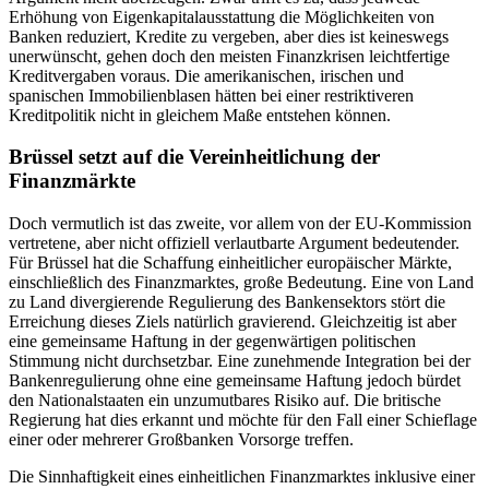
Erhöhung von Eigenkapitalausstattung die Möglichkeiten von
Banken reduziert, Kredite zu vergeben, aber dies ist keineswegs
unerwünscht, gehen doch den meisten Finanzkrisen leichtfertige
Kreditvergaben voraus. Die amerikanischen, irischen und
spanischen Immobilienblasen hätten bei einer restriktiveren
Kreditpolitik nicht in gleichem Maße entstehen können.
Brüssel setzt auf die Vereinheitlichung der
Finanzmärkte
Doch vermutlich ist das zweite, vor allem von der EU-Kommission
vertretene, aber nicht offiziell verlautbarte Argument bedeutender.
Für Brüssel hat die Schaffung einheitlicher europäischer Märkte,
einschließlich des Finanzmarktes, große Bedeutung. Eine von Land
zu Land divergierende Regulierung des Bankensektors stört die
Erreichung dieses Ziels natürlich gravierend. Gleichzeitig ist aber
eine gemeinsame Haftung in der gegenwärtigen politischen
Stimmung nicht durchsetzbar. Eine zunehmende Integration bei der
Bankenregulierung ohne eine gemeinsame Haftung jedoch bürdet
den Nationalstaaten ein unzumutbares Risiko auf. Die britische
Regierung hat dies erkannt und möchte für den Fall einer Schieflage
einer oder mehrerer Großbanken Vorsorge treffen.
Die Sinnhaftigkeit eines einheitlichen Finanzmarktes inklusive einer