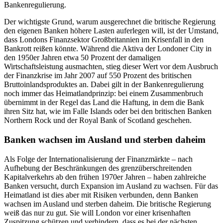
Bankenregulierung.
Der wichtigste Grund, warum ausgerechnet die britische Regierung
den eigenen Banken höhere Lasten auferlegen will, ist der Umstand,
dass Londons Finanzsektor Großbritannien im Krisenfall in den
Bankrott reißen könnte. Während die Aktiva der Londoner City in
den 1950er Jahren etwa 50 Prozent der damaligen
Wirtschaftsleistung ausmachten, stieg dieser Wert vor dem Ausbruch
der Finanzkrise im Jahr 2007 auf 550 Prozent des britischen
Bruttoinlandsproduktes an. Dabei gilt in der Bankenregulierung
noch immer das Heimatlandprinzip: bei einem Zusammenbruch
übernimmt in der Regel das Land die Haftung, in dem die Bank
ihren Sitz hat, wie im Falle Islands oder bei den britischen Banken
Northern Rock und der Royal Bank of Scotland geschehen.
Banken wachsen im Ausland und sterben daheim
Als Folge der Internationalisierung der Finanzmärkte – nach
Aufhebung der Beschränkungen des grenzüberschreitenden
Kapitalverkehrs ab den frühen 1970er Jahren – haben zahlreiche
Banken versucht, durch Expansion im Ausland zu wachsen. Für das
Heimatland ist dies aber mit Risiken verbunden, denn Banken
wachsen im Ausland und sterben daheim. Die britische Regierung
weiß das nur zu gut. Sie will London vor einer krisenhaften
Zuspitzung schützen und verhindern, dass es bei der nächsten