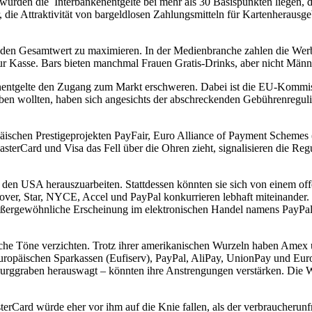
würden die Interbankenentgelte bei mehr als 30 Basispunkten liegen,
, die Attraktivität von bargeldlosen Zahlungsmitteln für Kartenheraus
 um den Gesamtwert zu maximieren. In der Medienbranche zahlen die We
ur Kasse. Bars bieten manchmal Frauen Gratis-Drinks, aber nicht Männ
entgelte den Zugang zum Markt erschweren. Dabei ist die EU-Kommissi
en wollten, haben sich angesichts der abschreckenden Gebührenreguli
ischen Prestigeprojekten PayFair, Euro Alliance of Payment Schemes
asterCard und Visa das Fell über die Ohren zieht, signalisieren die Re
u den USA herauszuarbeiten. Stattdessen könnten sie sich von einem o
cover, Star, NYCE, Accel und PayPal konkurrieren lebhaft miteinander
ußergewöhnliche Erscheinung im elektronischen Handel namens PayPal bi
ische Töne verzichten. Trotz ihrer amerikanischen Wurzeln haben Amex
opäischen Sparkassen (Eufiserv), PayPal, AliPay, UnionPay und Europa
Burggraben herauswagt – könnten ihre Anstrengungen verstärken. Die W
terCard würde eher vor ihm auf die Knie fallen, als der verbraucheru