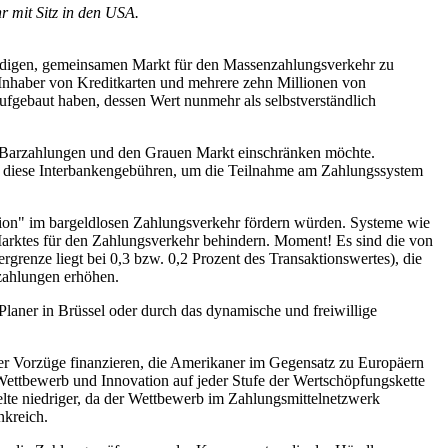
r mit Sitz in den USA.
ürdigen, gemeinsamen Markt für den Massenzahlungsverkehr zu
 Inhaber von Kreditkarten und mehrere zehn Millionen von
fgebaut haben, dessen Wert nunmehr als selbstverständlich
nd Barzahlungen und den Grauen Markt einschränken möchte.
en diese Interbankengebühren, um die Teilnahme am Zahlungssystem
ation" im bargeldlosen Zahlungsverkehr fördern würden. Systeme wie
Marktes für den Zahlungsverkehr behindern. Moment! Es sind die von
grenze liegt bei 0,3 bzw. 0,2 Prozent des Transaktionswertes), die
zahlungen erhöhen.
 Planer in Brüssel oder durch das dynamische und freiwillige
rer Vorzüge finanzieren, die Amerikaner im Gegensatz zu Europäern
 Wettbewerb und Innovation auf jeder Stufe der Wertschöpfungskette
elte niedriger, da der Wettbewerb im Zahlungsmittelnetzwerk
nkreich.