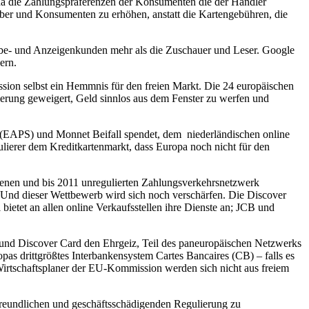
 da die Zahlungspräferenzen der Konsumenten die der Händler
geber und Konsumenten zu erhöhen, anstatt die Kartengebühren, die
rbe- und Anzeigenkunden mehr als die Zuschauer und Leser. Google
ern.
on selbst ein Hemmnis für den freien Markt. Die 24 europäischen
erung geweigert, Geld sinnlos aus dem Fenster zu werfen und
 (EAPS) und Monnet Beifall spendet, dem niederländischen online
gulierer dem Kreditkartenmarkt, dass Europa noch nicht für den
ffenen und bis 2011 unregulierten Zahlungsverkehrsnetzwerk
. Und dieser Wettbewerb wird sich noch verschärfen. Die Discover
etet an allen online Verkaufsstellen ihre Dienste an; JCB und
 und Discover Card den Ehrgeiz, Teil des paneuropäischen Netzwerks
s drittgrößtes Interbankensystem Cartes Bancaires (CB) – falls es
irtschaftsplaner der EU-Kommission werden sich nicht aus freiem
nfreundlichen und geschäftsschädigenden Regulierung zu