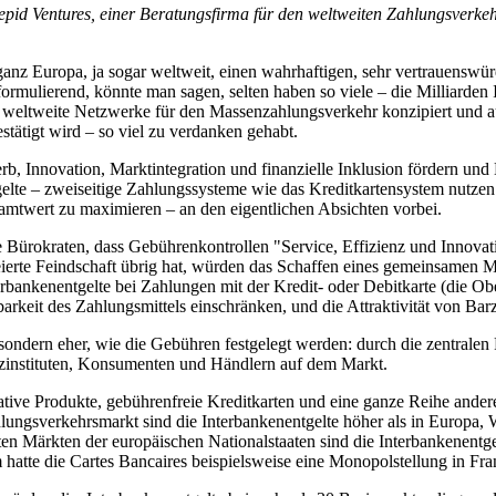
repid Ventures, einer Beratungsfirma für den weltweiten Zahlungsverkeh
anz Europa, ja sogar weltweit, einen wahrhaftigen, sehr vertrauensw
rmulierend, könnte man sagen, selten haben so viele – die Milliarden
weltweite Netzwerke für den Massenzahlungsverkehr konzipiert und au
stätigt wird – so viel zu verdanken gehabt.
b, Innovation, Marktintegration und finanzielle Inklusion fördern u
tgelte – zweiseitige Zahlungssysteme wie das Kreditkartensystem nutz
mtwert zu maximieren – an den eigentlichen Absichten vorbei.
he Bürokraten, dass Gebührenkontrollen "Service, Effizienz und Innov
leierte Feindschaft übrig hat, würden das Schaffen eines gemeinsamen 
bankenentgelte bei Zahlungen mit der Kredit- oder Debitkarte (die Ober
eit des Zahlungsmittels einschränken, und die Attraktivität von Bar
 sondern eher, wie die Gebühren festgelegt werden: durch die zentralen
instituten, Konsumenten und Händlern auf dem Markt.
vative Produkte, gebührenfreie Kreditkarten und eine ganze Reihe ande
hlungsverkehrsmarkt sind die Interbankenentgelte höher als in Europa,
en Märkten der europäischen Nationalstaaten sind die Interbankenentg
atte die Cartes Bancaires beispielsweise eine Monopolstellung in Fra