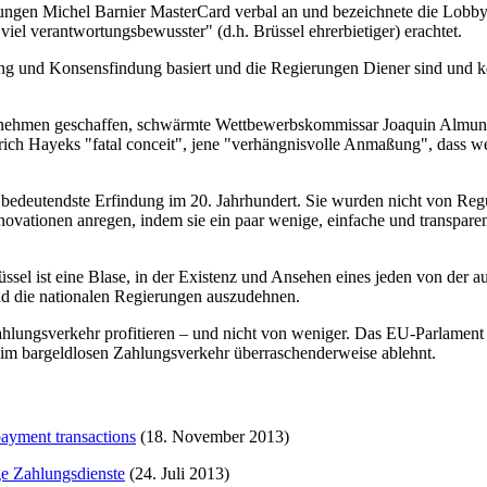
ngen Michel Barnier MasterCard verbal an und bezeichnete die Lobby-
iel verantwortungsbewusster" (d.h. Brüssel ehrerbietiger) erachtet.
kung und Konsensfindung basiert und die Regierungen Diener sind und k
ernehmen geschaffen, schwärmte Wettbewerbskommissar Joaquin Almuni
rich Hayeks "fatal conceit", jene "verhängnisvolle Anmaßung", dass wei
bedeutendste Erfindung im 20. Jahrhundert. Sie wurden nicht von Reg
vationen anregen, indem sie ein paar wenige, einfache und transparen
ssel ist eine Blase, in der Existenz und Ansehen eines jeden von de
nd die nationalen Regierungen auszudehnen.
ungsverkehr profitieren – und nicht von weniger. Das EU-Parlament 
im bargeldlosen Zahlungsverkehr überraschenderweise ablehnt.
payment transactions
(18. November 2013)
ge Zahlungsdienste
(24. Juli 2013)