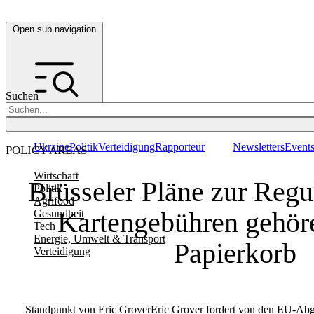
Open sub navigation
Suchen
Ukraine
Politik
Verteidigung
Rapporteur
Newsletters
Event
POLICY AREAS
Wirtschaft
Brüsseler Pläne zur Regu
Politik
Agrifood
Kartengebühren gehör
Gesundheit
Tech
Energie, Umwelt & Transport
Papierkorb
Verteidigung
Standpunkt von Eric GroverEric Grover fordert von den EU-Abg