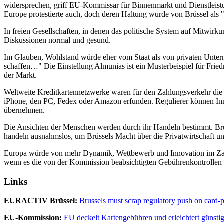
widersprechen, griff EU-Kommissar für Binnenmarkt und Dienstleistu
Europe protestierte auch, doch deren Haltung wurde von Brüssel als "v
In freien Gesellschaften, in denen das politische System auf Mitwir
Diskussionen normal und gesund.
Im Glauben, Wohlstand würde eher vom Staat als von privaten Unt
schaffen…" Die Einstellung Almunias ist ein Musterbeispiel für Fried
der Markt.
Weltweite Kreditkartennetzwerke waren für den Zahlungsverkehr die 
iPhone, den PC, Fedex oder Amazon erfunden. Regulierer können Inno
übernehmen.
Die Ansichten der Menschen werden durch ihr Handeln bestimmt. Brü
handeln ausnahmslos, um Brüssels Macht über die Privatwirtschaft u
Europa würde von mehr Dynamik, Wettbewerb und Innovation im Zahl
wenn es die von der Kommission beabsichtigten Gebührenkontrollen 
Links
EURACTIV Brüssel:
Brussels must scrap regulatory push on card-
EU-Kommission:
EU deckelt Kartengebühren und erleichtert günsti