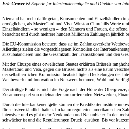
Eric Grover
ist Experte für Interbankenentgelte und Direktor von Int
_______________
Niemand hat mehr dafür getan, Konsumenten und Einzelhändlern in g
ermöglichen, als MasterCard und Visa. Winston Churchills Worte umfo
Einzelhändlern – so wenigen – den Männern und Frauen, die offene, 
betrachtet und durch mehrere hundert Millionen Zahlungen jährlich be
Die EU-Kommission beteuert, dass sie im Zahlungsverkehr Wettbewer
Allerdings zielen die vorgeschlagenen Kontrollen der Interbankenen
auszubalancieren und die Gesamtzahl der Transaktionen und den Gesa
Mit der Chuzpe eines orwellschen Staates erklärten Brüssels rangho
MasterCard und Visa, gegen die Brüssel nichts als eine kaum versch
der selbstherrlichen Kommission beabsichtigten Deckelungen der Inter
Wettbewerb und Innovation im Netzwerk hemmen, Wahl und Verfügbark
Der strittige Punkt ist nicht die Frage nach der Höhe der Obergrenze,
Zusammenspiel von miteinander konkurrierenden Netzwerken, Finanz
Durch die Interbankenentgelte können die Kreditkarteninstitute inno
für selbstverständlich halten. Im kaum regulierten amerikanischen Za
intensiver und es gibt mehr Neukunden und Neuanbieter. In den meist
schwächer ist und die Regulierungen Druck ausüben. Bis vor kurzem h