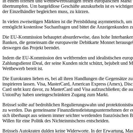
In einem offenen und wettbewerbsfähigen freien europäischen Markt 
übertrumpfen. Um bargeldlose Geschäfte anzukurbeln ist es wichtiger
der Einzelhändler begleichen muss, zu kürzen.
In vielen zweiseitigen Märkten ist die Preisbildung asymmetrisch,
ermöglicht kostenlose Suchanfragen und bittet die Anzeigenkunden z
Die EU-Kommission behauptet absurderweise, dass hohe Interbanken
Banken, die gemeinsam die europaweite Debitkarte Monnet herausgeb
deswegen das Projekt beendet.
Indem die EU-Kommission den weltfremden und idealistischen europä
Zahlungsdienst iDeal, der seine Kunden nicht schützt, bejubelt und M
Wettbewerb bereit ist.
Die Eurokraten lieben es, bei all ihren Handlungen die Gegensätze z
inspirieren lassen. Visa, MasterCard, American Express (Amex), Dis
Card steht kurz davor, zu MasterCard und Visa aufzuschließen; die a
UnionPay haben uneingeschränkten Zugang zum Markt.
Brüssel sollte auf bedrohlichen Regulierungswahn und protektionist
zu werden. Das gemeinsame Finanzdienstleistungsunternehmen der eur
sich überhaupt aus seinem immer seichter werdenden französischen 
Willen für eine Politik des Nichteinmischens entscheiden.
Brüssels Autokraten dulden keine Widerworte. In der Erwartung, Mas