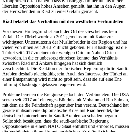
Kronprinzen offen haben. Dass Khashoggi darüber hinaus in der
liberalen Opposition hohes Ansehen genießt, hat ihn in den Augen
der Herrschenden in Riad zu einer Gefahr gemacht.
Riad belastet das Verhältnis mit den westlichen Verbündeten
Vor diesem Hintergrund ist auch der Ort des Geschehens kein
Zufall. Die Türkei wurde ab 2011 gemeinsam mit Katar zur
wichtigsten Unterstützerin der Muslimbrüder in der Region und hat
vielen von ihnen seit 2013 Zuflucht geboten. Für Khashoggi ist die
Türkei seit 2017 zu einem der wenigen Orte im Nahen Osten
geworden, in die er unbesorgt einreisen konnte; das Verhältnis
zwischen Riad und Ankara hingegen hat sich deutlich
verschlechtert. Die Reaktion der türkischen Regierung dürfte Saudi-
Arabien deshalb gleichgültig sein. Auch das Interesse der Türkei an
einer Entspannung wird nicht so groß sein, dass sie auf eine Ent­
führung Khashoggis gelassen reagieren wird.
Probleme bereiten die Ereignisse jedoch den Verbündeten. Die USA
setzen seit 2017 auf ein enges Bündnis mit Mohammed Bin Salman,
mit dem sie die Feindschaft gegenüber Iran ver­eint. Deutschland hat
gerade mühsam eine diplomatische Krise mit Riad beendet, die
deutschen Unternehmen in Saudi-Arabien zu schaden begann.
Sollte sich bestätigen, dass die saudi-arabische Regierung
Oppositionelle in einem NATO-Staat entführt und ermordet, müssen
die Verbündeten ihren Unmut ausdrücken. Es drängt sich der