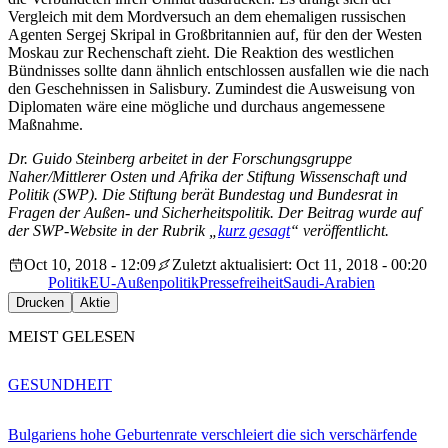
Vergleich mit dem Mord­versuch an dem ehemaligen russischen
Agenten Sergej Skripal in Großbritannien auf, für den der Westen
Moskau zur Rechenschaft zieht. Die Reaktion des westlichen
Bündnisses sollte dann ähnlich entschlossen ausfallen wie die nach
den Geschehnissen in Salisbury. Zumindest die Ausweisung von
Diplomaten wäre eine mögliche und durchaus angemessene
Maßnahme.
Dr. Guido Steinberg arbeitet in der Forschungsgruppe
Naher/Mittlerer Osten und Afrika der Stiftung Wissenschaft und
Politik (SWP). Die Stiftung berät Bundestag und Bundesrat in
Fragen der Außen- und Sicherheitspolitik. Der Beitrag wurde auf
der SWP-Website in der Rubrik „
kurz gesagt
“ veröffentlicht.
Oct 10, 2018 - 12:09
Zuletzt aktualisiert: Oct 11, 2018 - 00:20
Politik
EU-Außenpolitik
Pressefreiheit
Saudi-Arabien
Drucken
Aktie
MEIST GELESEN
GESUNDHEIT
Bulgariens hohe Geburtenrate verschleiert die sich verschärfende