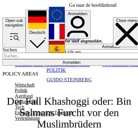
Ga naar de hoofdinhoud
Anmelden
Open sub
Close menu
English
navigation
Deutsch
Français
Sie sind abgemeldet.
Anmelden
Suchen
Licht aus
Español
Anmelden
Ukraine
Politik
Verteidigung
Rapporteur
Newsletters
Event
POLITIK
POLICY AREAS
GUIDO STEINBERG
Wirtschaft
Politik
Agrifood
Der Fall Khashoggi oder: Bin
Gesundheit
Tech
Salmans Furcht vor den
Energie, Umwelt & Transport
Verteidigung
Muslimbrüdern