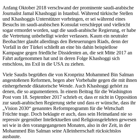
Anfang Oktober 2018 verschwand der prominente saudi-arabische
Journalist Jamal Khashoggi in Istanbul. Während türkische Stellen
und Khashoggis Unterstützer vorbringen, er sei während eines
Besuchs im saudi-arabischen Konsulat verschleppt und vielleicht
sogar er­mordet worden, sagt die saudi-arabische Regierung, er habe
die Vertretung unbehelligt wieder verlassen. Kaum ein neutraler
Beobachter glaubt allerdings den Beteuerungen Riads, denn der
Vorfall in der Türkei schließt an eine bis dahin beispiellose
Kampagne gegen fried­liche Dissidenten an, die seit Mitte 2017 an
Fahrt aufgenommen hat und in deren Folge Khashoggi sich
entschloss, ins Exil in die USA zu ziehen.
Viele Saudis begrüßen die von Kronprinz Mohammed Bin Salman
angestoßenen Reformen, hegen aber Vorbehalte gegen die mit ihnen
einhergehende diktatorische Wende. Auch Khashoggi gehört zu
denen, die so argumentieren. In einem Beitrag für die Washington
Post vom 18. September 2017 schrieb er, dass er nicht in Opposition
zur saudi-arabischen Regierung stehe und dass er wünsche, dass ihr
„Vision 2030“ genanntes Reformprogramm für die Wirtschaft
Früchte trage. Doch beklagte er auch, dass sein Heimatland nie so
repressiv gegen­über Intellektuellen und Religionsgelehrten gewesen
sei wie in den vorangegangenen Monaten, also in der Zeit, in der
Mohammed Bin Salman seine Alleinherrschaft rück­sichts­los
ausbaute.