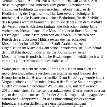
Verhältnis Saudi-Arabiens zur Muslimbruderschaft zurück. Seit
diese in Ägypten und Tunesien zum großen Gewinner des
arabischen Frühlings zu werden schien, arbeitet Riad an der
Eindämmung der Orga­nisation. Das konservative Königreich
fürchtete, dass die Islamisten zu einer Bedrohung für die Stabilität
des Regimes werden könnten. Riad folgte dabei auch dem Vorbild
der Vereinigten Arabischen Emirate, die sich schon einige Jahre
vorher entschlossen hatten, die Muslim­brüder in ihrem Land zu
zerschlagen. Gemeinsam betrieben die beiden Golfstaaten den
Putsch des ägyptischen Militärs gegen die herrschenden
Muslimbrüder im Juli 2013, und Saudi-Arabien setzte die
Organisation im März 2014 auf seine Terrorismusliste. Dies betraf
den Fall Khashoggi insofern, als der Journalist zu vielen
Muslimbrüdern freundschaftliche Beziehungen unterhält, auch weil
er ihr als junger Mann zumindest nahe stand.
Wahrscheinlich sieht die neue Führung in Riad in ihm auch ein
mögliches Bindeglied zwischen den Islamisten und Gegner des
Kronprinzen in der Herrscherfamilie. Denn Khashoggi wurde in der
Vergangenheit von führenden Prinzen der Familie Saud protegiert,
zuletzt von dem Unternehmer Walid Bin Talal, mit dem er noch
2016 plante, einen Fernsehsender auf­zubauen. Dieser wurde aber zu
einem der prominentesten Opfer der Anti-Korruptionskampagne des
saudischen Kronprinzen. Seit der Entmachtung vieler ehemals
führender Prinzen dürften diese eine Rechnung mit dem