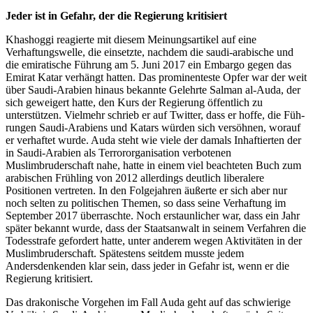
Jeder ist in Gefahr, der die Regierung kritisiert
Khashoggi reagierte mit diesem Meinungsartikel auf eine
Verhaftungswelle, die einsetzte, nachdem die saudi-arabische und
die emiratische Führung am 5. Juni 2017 ein Embargo gegen das
Emirat Katar verhängt hatten. Das prominenteste Opfer war der weit
über Saudi-Arabien hinaus bekannte Gelehrte Salman al-Auda, der
sich geweigert hatte, den Kurs der Regierung öffentlich zu
unterstützen. Vielmehr schrieb er auf Twitter, dass er hoffe, die Füh­
rungen Saudi-Arabiens und Katars würden sich versöhnen, worauf
er verhaftet wurde. Auda steht wie viele der damals Inhaftierten der
in Saudi-Arabien als Terrororganisation verbotenen
Muslimbruderschaft nahe, hatte in einem viel beachteten Buch zum
arabischen Frühling von 2012 allerdings deutlich liberalere
Positionen vertreten. In den Folgejahren äußerte er sich aber nur
noch selten zu politischen Themen, so dass seine Verhaftung im
September 2017 überraschte. Noch erstaunlicher war, dass ein Jahr
später bekannt wurde, dass der Staatsanwalt in seinem Verfahren die
Todesstrafe gefordert hatte, unter anderem wegen Aktivitäten in der
Muslimbruderschaft. Spätestens seitdem musste jedem
Andersdenkenden klar sein, dass jeder in Gefahr ist, wenn er die
Regierung kritisiert.
Das drakonische Vorgehen im Fall Auda geht auf das schwierige