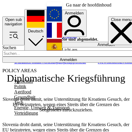
Ga naar de hoofdinhoud
Anmelden
Open sub
Close menu
English
navigation
Deutsch
Français
Sie sind abgemeldet.
Anmelden
Suchen
Licht aus
Español
Anmelden
Ukraine
Politik
Verteidigung
Rapporteur
Newsletters
Event
POLICY AREAS
Diplomatische Kriegsführung
Wirtschaft
Politik
Agrifood
Gesundheit
Slovenia droht damit, seine Unterstützung für Kroatiens Gesuch, der
Tech
EU beizutreten, wegen eines Streits über die Grenzen des
Energie, Umwelt & Transport
Seegebietes zurückzuziehen.
Verteidigung
Slovenia droht damit, seine Unterstützung für Kroatiens Gesuch, der
EU beizutreten, wegen eines Streits über die Grenzen des