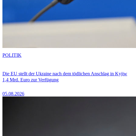
POLITIK
Die EU stellt der Ukraine nach dem tödlichen Anschlag in Kyjiw
1,4 Mrd. Euro zur Verfügung
05.08.2026