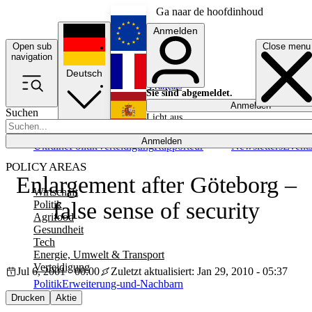
Ga naar de hoofdinhoud
Anmelden
Open sub
Close menu
English
navigation
Deutsch
Français
Sie sind abgemeldet.
Anmelden
Suchen
Licht aus
Español
Anmelden
Ukraine
Politik
Verteidigung
Rapporteur
Newsletters
Event
POLICY AREAS
Enlargement after Göteborg –
Wirtschaft
false sense of security
Politik
Agrifood
Gesundheit
Tech
Energie, Umwelt & Transport
Verteidigung
Jul 6, 2001 - 00:00
Zuletzt aktualisiert: Jan 29, 2010 - 05:37
Politik
Erweiterung-und-Nachbarn
Drucken
Aktie