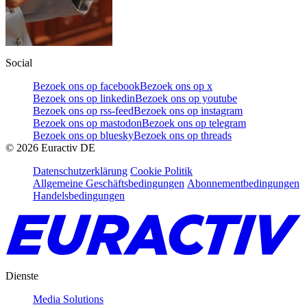
Social
Bezoek ons op facebook
Bezoek ons op x
Bezoek ons op linkedin
Bezoek ons op youtube
Bezoek ons op rss-feed
Bezoek ons op instagram
Bezoek ons op mastodon
Bezoek ons op telegram
Bezoek ons op bluesky
Bezoek ons op threads
©
2026
Euractiv DE
Datenschutzerklärung
Cookie Politik
Allgemeine Geschäftsbedingungen
Abonnementbedingungen
Handelsbedingungen
Dienste
Media Solutions