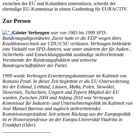
zwischen der EU und Kolumbien unterstützen, schreibt der
ehemalige EU-Kommissar in einem Gastbeitrag für EURACTIV.
Zur Person
Günter Verheugen
war von 1983 bis 1999 SPD-
Bundestagsabgeordneter. Zuvor hatte er die FDP wegen ihres
Koalitionswechsels zur CDU/CSU verlassen. Verheugen bekleidete
eine Vielzahl von SPD-Ämtern, war unter anderem der für Außen-,
Sicherheits- und Entwicklungspolitik zuständige stellvertretende
Vorsitzende der Bundestagsfraktion und zeitweise
Bundesgeschäftsführer der Partei.
1999 wurde Verheugen Erweiterungskommissar im Kabinett von
Romano Prodi. In dieser Zeit begleitete er die EU-Osterweiterung,
bei der Estland, Lettland, Litauen, Malta, Polen, Slowakei,
Slowenien, Tschechien, Ungarn und Zypern Mitglied der EU
wurden. Zwischen 2004 und Anfang 2010 war Verheugen
Kommissar für Industrie- und Unternehmenspolitik im Kabinett von
José Manuel Barroso und zugleich stellvertretender
Kommissionspräsident. Seit seinem Rückzug aus der Europapolitik
ist er Honorarprofessor an der Europa-Universität Viadrina in
Frankfurt (Oder).
____________________