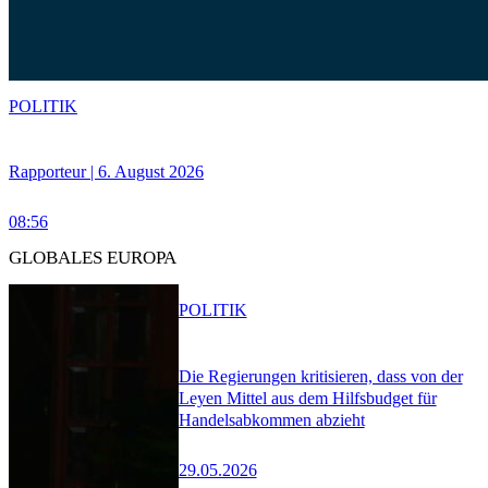
POLITIK
Rapporteur | 6. August 2026
08:56
GLOBALES EUROPA
POLITIK
Die Regierungen kritisieren, dass von der
Leyen Mittel aus dem Hilfsbudget für
Handelsabkommen abzieht
29.05.2026