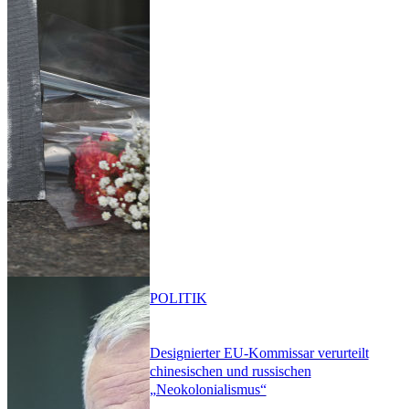
POLITIK
Designierter EU-Kommissar verurteilt
chinesischen und russischen
„Neokolonialismus“