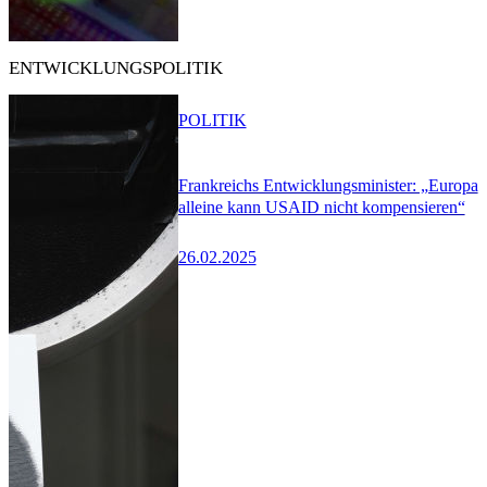
ENTWICKLUNGSPOLITIK
POLITIK
Frankreichs Entwicklungsminister: „Europa
alleine kann USAID nicht kompensieren“
26.02.2025