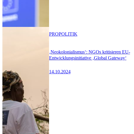
PRO
POLITIK
‚Neokolonialismus‘: NGOs kritisieren EU-
Entwicklungsinitiative ‚Global Gateway‘
14.10.2024