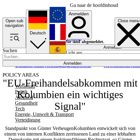
Ga naar de hoofdinhoud
Anmelden
Open sub
Close menu
English
navigation
Deutsch
Français
Sie sind abgemeldet.
Anmelden
Suchen
Licht aus
Español
Anmelden
Ukraine
Politik
Verteidigung
Rapporteur
Newsletters
Event
POLICY AREAS
"EU-Freihandelsabkommen mit
Wirtschaft
Kolumbien ein wichtiges
Politik
Agrifood
Gesundheit
Signal"
Tech
Energie, Umwelt & Transport
Verteidigung
Standpunkt von Günter VerheugenKolumbien entwickelt sich von
einem von internen Konflikten zerrissenen Land zu einer lebhaften
Demokratie mit einem funktionsfähigen Rechtsstaat, so Günter