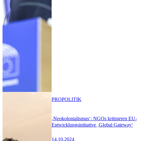
PRO
POLITIK
‚Neokolonialismus‘: NGOs kritisieren EU-
Entwicklungsinitiative ‚Global Gateway‘
14.10.2024