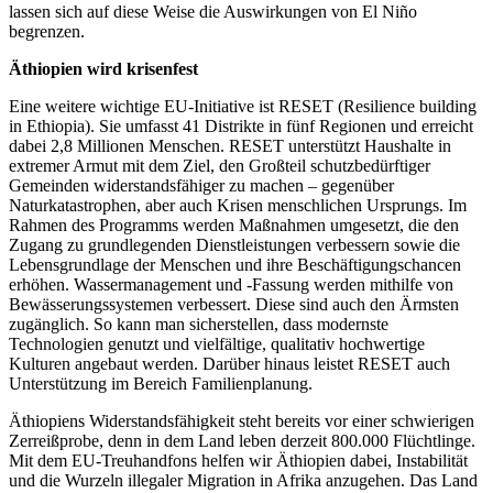
lassen sich auf diese Weise die Auswirkungen von El Niño
begrenzen.
Äthiopien wird krisenfest
Eine weitere wichtige EU-Initiative ist RESET (Resilience building
in Ethiopia). Sie umfasst 41 Distrikte in fünf Regionen und erreicht
dabei 2,8 Millionen Menschen. RESET unterstützt Haushalte in
extremer Armut mit dem Ziel, den Großteil schutzbedürftiger
Gemeinden widerstandsfähiger zu machen – gegenüber
Naturkatastrophen, aber auch Krisen menschlichen Ursprungs. Im
Rahmen des Programms werden Maßnahmen umgesetzt, die den
Zugang zu grundlegenden Dienstleistungen verbessern sowie die
Lebensgrundlage der Menschen und ihre Beschäftigungschancen
erhöhen. Wassermanagement und -Fassung werden mithilfe von
Bewässerungssystemen verbessert. Diese sind auch den Ärmsten
zugänglich. So kann man sicherstellen, dass modernste
Technologien genutzt und vielfältige, qualitativ hochwertige
Kulturen angebaut werden. Darüber hinaus leistet RESET auch
Unterstützung im Bereich Familienplanung.
Äthiopiens Widerstandsfähigkeit steht bereits vor einer schwierigen
Zerreißprobe, denn in dem Land leben derzeit 800.000 Flüchtlinge.
Mit dem EU-Treuhandfons helfen wir Äthiopien dabei, Instabilität
und die Wurzeln illegaler Migration in Afrika anzugehen. Das Land