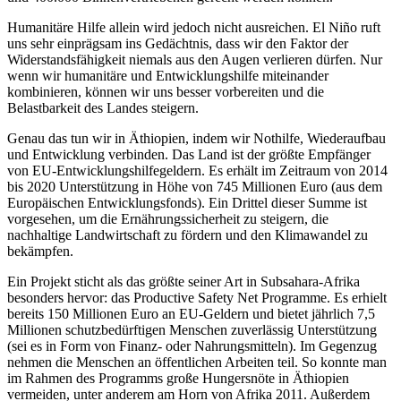
Humanitäre Hilfe allein wird jedoch nicht ausreichen. El Niño ruft
uns sehr einprägsam ins Gedächtnis, dass wir den Faktor der
Widerstandsfähigkeit niemals aus den Augen verlieren dürfen. Nur
wenn wir humanitäre und Entwicklungshilfe miteinander
kombinieren, können wir uns besser vorbereiten und die
Belastbarkeit des Landes steigern.
Genau das tun wir in Äthiopien, indem wir Nothilfe, Wiederaufbau
und Entwicklung verbinden. Das Land ist der größte Empfänger
von EU-Entwicklungshilfegeldern. Es erhält im Zeitraum von 2014
bis 2020 Unterstützung in Höhe von 745 Millionen Euro (aus dem
Europäischen Entwicklungsfonds). Ein Drittel dieser Summe ist
vorgesehen, um die Ernährungssicherheit zu steigern, die
nachhaltige Landwirtschaft zu fördern und den Klimawandel zu
bekämpfen.
Ein Projekt sticht als das größte seiner Art in Subsahara-Afrika
besonders hervor: das Productive Safety Net Programme. Es erhielt
bereits 150 Millionen Euro an EU-Geldern und bietet jährlich 7,5
Millionen schutzbedürftigen Menschen zuverlässig Unterstützung
(sei es in Form von Finanz- oder Nahrungsmitteln). Im Gegenzug
nehmen die Menschen an öffentlichen Arbeiten teil. So konnte man
im Rahmen des Programms große Hungersnöte in Äthiopien
vermeiden, unter anderem am Horn von Afrika 2011. Außerdem