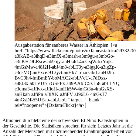
Ausgabestation für sauberes Wasser in Äthiopien. [<a
href="https://www.flickr.com/photos/oxfameastafrica/593322673
a3ikAB-a3ihqD-a3imfX-a3mash-a3m9gu-a3mbGo-
a3iiKH-9LRsrw-ab95jy-anHk4d-4mGsjW-bxYojk-
4mGsMw-a48J2H-abJ4m8-abLT3y-a3iggK-a3igZp-
c3qsMQ-anExce-9T3yzt-anHk7J-dzmGkd-anHk9h-
BvC9h4-fmBmEY-boMAC2-abLVcU-a7dDxz-
a48J3x-abLVUb-7GSFFk-a49AAb-C5zT58-abLTYQ-
c3qma3-aJfivx-aJfioH-anHk5W-4mGt3u-4mGsXS-
anHkah-aJfiPn-aJfiXK-aJfiFV-aJ96L6-4mGsT7-
4mGsDf-55UEab-abLUoU" target="_blank"
rel="noopener">[Oxfam/Flickr]</a>]
Äthiopien durchlebt eine der schwersten El-Niño-Katastrophen in
der Geschichte. Die Statistiken sprechen für sich: Letztes Jahr ist die
Anzahl der Menschen mit unzureichender Ernährungssicherheit von