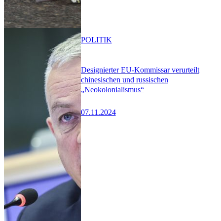
POLITIK
Designierter EU-Kommissar verurteilt
chinesischen und russischen
„Neokolonialismus“
07.11.2024