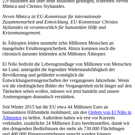
2,9 Millionen auf über zehn Millionen gestiegen, schreiben Neven
Mimica und Christos Stylianides.
Neven Mimica ist EU-Kommissar für internationale
Zusammenarbeit und Entwicklung. EU-Kommissar Christos
Stylianides ist verantwortlich für humanitäre Hilfe und
Krisenmanagement.
In Äthiopien leiden nunmehr zehn Millionen Menschen an
mangelnder Ernährungssicherheit. Hinzu kommen noch die
chronisch darunter leidenden acht Millionen Äthiopier.
El Niño bedroht die Lebensgrundlage von Millionen von Menschen
im Land, untergräbt die legendäre Widerstandsfähigkeit der
Bevölkerung und gefährdet womöglich die
Entwicklungserrungenschaften der vergangenen Jahrzehnte. Wenn
wir die eindringlichen Bilder der Vergangenheit nicht länger auf den
Titelseiten sehen wollen, müssen wir jetzt handeln und unsere
Anstrengungen dramatisch verstärken.
Seit Winter 2015 hat die EU etwa 44 Millionen Euro an
humanitären Hilfsmitteln mobilisiert, um den
Opfern von El Niño in
Äthiopien
zu helfen. Außerdem haben wir erst vor Kurzem
verkündet, zusätzliche 24 Millionen Euro bereitzustellen, damit wir
den dringenden Bedürfnissen der mehr als 730.000 Flüchtlingen
und 400.000 Binnenvertriebenen gerecht werden können.