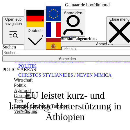
Ga naar de hoofdinhoud
Anmelden
Open sub
Close menu
English
navigation
Deutsch
Français
Sie sind abgemeldet.
Anmelden
Suchen
Licht aus
Español
Anmelden
Ukraine
Politik
Verteidigung
Rapporteur
Newsletters
Event
POLITIK
POLICY AREAS
CHRISTOS STYLIANIDES
/
NEVEN MIMICA
Wirtschaft
Politik
Agrifood
EU leistet kurz- und
Gesundheit
Tech
langfristige Unterstützung in
Energie, Umwelt & Transport
Verteidigung
Äthiopien