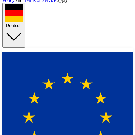
Policy
and
Terms of Service
apply.
Deutsch