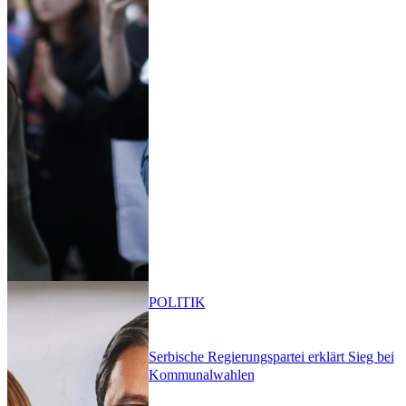
POLITIK
Serbische Regierungspartei erklärt Sieg bei
Kommunalwahlen