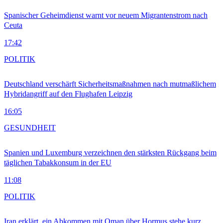
Spanischer Geheimdienst warnt vor neuem Migrantenstrom nach
Ceuta
17:42
POLITIK
Deutschland verschärft Sicherheitsmaßnahmen nach mutmaßlichem
Hybridangriff auf den Flughafen Leipzig
16:05
GESUNDHEIT
Spanien und Luxemburg verzeichnen den stärksten Rückgang beim
täglichen Tabakkonsum in der EU
11:08
POLITIK
Iran erklärt, ein Abkommen mit Oman über Hormus stehe kurz