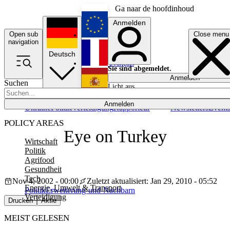
Ga naar de hoofdinhoud
Anmelden
Open sub
Close menu
English
navigation
Deutsch
Français
Sie sind abgemeldet.
Anmelden
Suchen
Licht aus
Español
Anmelden
Ukraine
Politik
Verteidigung
Rapporteur
Newsletters
Event
POLICY AREAS
Eye on Turkey
Wirtschaft
Politik
Agrifood
Gesundheit
Tech
Nov 4, 2002 - 00:00
Zuletzt aktualisiert: Jan 29, 2010 - 05:52
Energie, Umwelt & Transport
Politik
Erweiterung-und-Nachbarn
Verteidigung
Drucken
Aktie
MEIST GELESEN