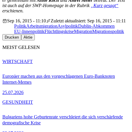
er gemeinsam mit
Anne Koch
und
Amrei Meier
betreut. Der Text
ist auch auf der SWP-Homepage in der Rubrik
„Kurz gesagt“
erschienen.
Sep 16, 2015 - 11:10
Zuletzt aktualisiert: Sep 16, 2015 - 11:11
Politik
Arbeitsmigration
Asylpolitik
Dublin-Abkommen
EU-Innenpolitik
Flüchtlingskrise
Migration
Migrationspolitik
Drucken
Aktie
MEIST GELESEN
WIRTSCHAFT
Europäer machen aus den vorgeschlagenen Euro-Banknoten
Internet-Memes
25.07.2026
GESUNDHEIT
Bulgariens hohe Geburtenrate verschleiert die sich verschärfende
demografische Krise