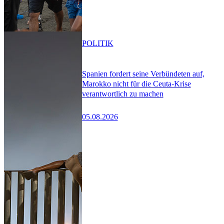
POLITIK
Spanien fordert seine Verbündeten auf,
Marokko nicht für die Ceuta-Krise
verantwortlich zu machen
05.08.2026