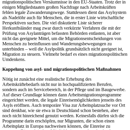
migrationspolitischen Versäumnisse in den EU-Staaten. Trotz der in
einigen Mitgliedstaaten großen Nachfrage nach Arbeitskräften
fehlen legale Zuwanderungswege. Stattdessen dient das Asylsystem
als Nadelöhr auch für Menschen, die in erster Linie wirtschaftliche
Perspektiven suchen. Die viel diskutierte Liste sicherer
Herkunftsländer mag zwar durch verkürzte Verfahren die mit der
Prüfung von Asylanträgen befassten Behörden entlasten, ist aber
nicht das geeignete Mittel, um die Migrationsentscheidungen von
Menschen zu beeinflussen und Wanderungsbewegungen zu
unterbinden – weil die Asylpolitik grundsätzlich nicht geeignet ist,
Migration zu steuern. Vielmehr bedarf es eines migrationspolitischen
Umdenkens.
Koppelung von asyl- und migrationspolitischen Maßnahmen
Nötig ist zunächst eine realistische Erhebung des
Arbeitskräftebedarfs nicht nur in hochqualifizierten Berufen,
sondern auch im Servicebereich, in der Pflege und im Baugewerbe.
Auf dieser Grundlage können dann Arbeitsmigrationsprogramme
eingerichtet werden, die legale Einreisemöglichkeiten jenseits des
Asyls eröffnen. Auch temporäre Visa zur Arbeitsplatzsuche vor Ort
sind denkbar, wie sie etwa in Deutschland schon bestehen, aber
noch nicht hinreichend genutzt werden. Keinesfalls dürfen sich die
Programme darin erschöpfen, nur Migranten, die schon einen
Arbeitsplatz in Europa nachweisen können, die Einreise zu