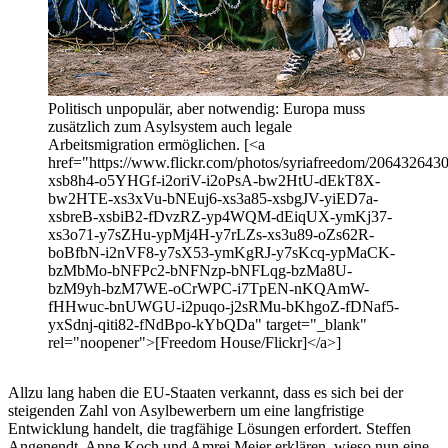
Politisch unpopulär, aber notwendig: Europa muss
zusätzlich zum Asylsystem auch legale
Arbeitsmigration ermöglichen. [<a
href="https://www.flickr.com/photos/syriafreedom/20643264303
xsb8h4-o5YHGf-i2oriV-i2oPsA-bw2HtU-dEkT8X-
bw2HTE-xs3xVu-bNEuj6-xs3a85-xsbgJV-yiED7a-
xsbreB-xsbiB2-fDvzRZ-yp4WQM-dEiqUX-ymKj37-
xs3o71-y7sZHu-ypMj4H-y7rLZs-xs3u89-oZs62R-
boBfbN-i2nVF8-y7sX53-ymKgRJ-y7sKcq-ypMaCK-
bzMbMo-bNFPc2-bNFNzp-bNFLqg-bzMa8U-
bzM9yh-bzM7WE-oCrWPC-i7TpEN-nKQAmW-
fHHwuc-bnUWGU-i2puqo-j2sRMu-bKhgoZ-fDNaf5-
yxSdnj-qiti82-fNdBpo-kYbQDa" target="_blank"
rel="noopener">[Freedom House/Flickr]</a>]
Allzu lang haben die EU-Staaten verkannt, dass es sich bei der
steigenden Zahl von Asylbewerbern um eine langfristige
Entwicklung handelt, die tragfähige Lösungen erfordert. Steffen
Angenendt, Anne Koch und Amrei Meier erklären, wieso nun eine