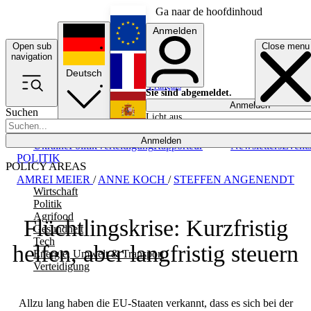
Ga naar de hoofdinhoud
Anmelden
Open sub
Close menu
English
navigation
Deutsch
Français
Sie sind abgemeldet.
Anmelden
Suchen
Licht aus
Español
Anmelden
Ukraine
Politik
Verteidigung
Rapporteur
Newsletters
Event
POLITIK
POLICY AREAS
AMREI MEIER
/
ANNE KOCH
/
STEFFEN ANGENENDT
Wirtschaft
Politik
Agrifood
Flüchtlingskrise: Kurzfristig
Gesundheit
Tech
helfen, aber langfristig steuern
Energie, Umwelt & Transport
Verteidigung
Allzu lang haben die EU-Staaten verkannt, dass es sich bei der