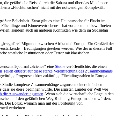
n, die gefährliche Reise durch die Sahara und über das Mittelmeer in
 Thema „Fluchtursachen“ nicht mit der notwendigen Komplexität
ößter Beliebtheit. Zwar gibt es eine Hauptursache für Flucht im
s Flüchtlinge und Binnenvertriebene – hat vor allem mit bewaffneten
in Syrien, sondern auch an anderen Konflikten wie dem im Südsudan
t „irreguläre“ Migration zwischen Afrika und Europa. Ein Großteil der
g verstärkende – Bedingungen gesehen werden. Wie der in diesem Fall
he staatliche Institutionen oder Terror mit klassischen
ssenschaftsjournal „Science“ eine
Studie
veröffentlichte, die einen
en Teilen entsetzt auf diese starke Vereinfachung des Zusammenhangs
gwürdige Prognosen über zukünftige Flüchtlingszahlen in Europa.
ience-Studie komplexe Zusammenhänge zugunsten einer einfachen
s dass sie diese bedingen würde. Die ärmsten Länder der Welt wie
ch die Auswanderungsraten
. Wenn sich die wirtschaftliche Lage in den
r Menschen auf den gefährlichen Weg Richtung Europa machen würden.
nnte. Die Logik, wonach man mit der Förderung von
nteil verkehren.