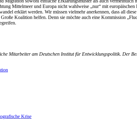
nd Migration sowohl einfache Erklärungsmuster als auch vermeintlich 
htung Mittelmeer und Europa nicht wahlweise „nur“ mit europäischen 
wandel erklärt werden. Wir müssen vielmehr anerkennen, dass all diese 
 Große Koalition helfen. Denn sie möchte auch eine Kommission „Fl
egreifen.
he Mitarbeiter am Deutschen Institut für Entwicklungspolitik. Der Bei
tion
ografische Krise