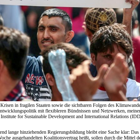
 Krisen in fragilen Staaten sowie die sichtbaren Folgen des Klimawand
twicklungspolitik mit flexibleren Bündnissen und Netzwerken, meinen
r Institute for Sustainable Development and International Relations
älend lange hinziehenden Regierungsbildung bleibt eine Sache klar: Das
che ausgehandelten Koalitionsvertrag heißt, sollen durch die Mittel 