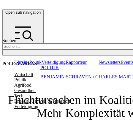
Open sub navigation
Suchen
Ukraine
Politik
Verteidigung
Rapporteur
Newsletters
Event
POLICY AREAS
POLITIK
Wirtschaft
BENJAMIN SCHRAVEN
/
CHARLES MARTI
Politik
Agrifood
Gesundheit
Fluchtursachen im Koaliti
Tech
Energie, Umwelt & Transport
Verteidigung
Mehr Komplexität 