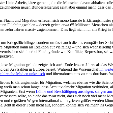
ter Linie Arbeitsplätze gemeint, die die Menschen davon abhalten solle
bzeichnenden neuen Bundesregierung zeigt aber einmal mehr, dass das
a Flucht und Migration erfreuen sich mono-kausale Erklärungsmuster gr
iten Flüchtlingszahlen – derzeit gelten etwa 65 Millionen Menschen al
letzten zehn Jahren massiv zugenommen. Dies liegt nicht nur am Krieg 
r um Kriegsflüchtlinge, sondern umfasst auch die aus europäischer Sich
e Migration kann als Reaktion auf vielfältige – und sich wechselseiti
vermischen sich hierbei Fluchtgründe wie Konflikte, Repression, schwac
pektiven.
lexe Migrationsgründe zeigte sich auch Ende letzten Jahres als das Wi
 den Asylzahlen in Europa belegt. Während die Wissenschaft
in weit
zahlreiche Medien unkritisch
und übernahmen eins zu eins durchaus fra
r beliebtes Erklärungsmuster für Migration, welches ebenso wie die Sc
g weiß man schon lange, dass Armut vielmehr Migration verhindert, al
e Migranten. Erst wenn
Löhne und Beschäftigung ansteigen, steigen au
 verbessern sollte, so hieße das zwar nicht, dass sich noch viel meh
ren und regulären Wegen international zu migrieren größer werden kö
 geht in dieser Form nicht auf, sondern könnte sich vielmehr ins Gege