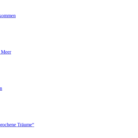
ankommen
n Meer
en
brochene Träume“