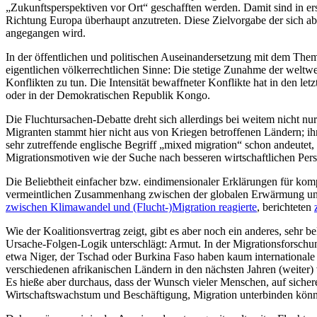
„Zukunftsperspektiven vor Ort“ geschafften werden. Damit sind in ers
Richtung Europa überhaupt anzutreten. Diese Zielvorgabe der sich a
angegangen wird.
In der öffentlichen und politischen Auseinandersetzung mit dem Them
eigentlichen völkerrechtlichen Sinne: Die stetige Zunahme der weltwe
Konflikten zu tun. Die Intensität bewaffneter Konflikte hat in den 
oder in der Demokratischen Republik Kongo.
Die Fluchtursachen-Debatte dreht sich allerdings bei weitem nicht nu
Migranten stammt hier nicht aus von Kriegen betroffenen Ländern; ihr
sehr zutreffende englische Begriff „mixed migration“ schon andeutet, 
Migrationsmotiven wie der Suche nach besseren wirtschaftlichen Pers
Die Beliebtheit einfacher bzw. eindimensionaler Erklärungen für komp
vermeintlichen Zusammenhang zwischen der globalen Erwärmung und
zwischen Klimawandel und (Flucht-)Migration reagierte
, berichteten
Wie der Koalitionsvertrag zeigt, gibt es aber noch ein anderes, seh
Ursache-Folgen-Logik unterschlägt: Armut. In der Migrationsforschun
etwa Niger, der Tschad oder Burkina Faso haben kaum international
verschiedenen afrikanischen Ländern in den nächsten Jahren (weiter)
Es hieße aber durchaus, dass der Wunsch vieler Menschen, auf siche
Wirtschaftswachstum und Beschäftigung, Migration unterbinden könne,