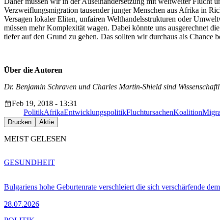
Daher müssen wir in der Auseinandersetzung mit weltweiter Flucht u
Verzweiflungsmigration tausender junger Menschen aus Afrika in Ric
Versagen lokaler Eliten, unfairen Welthandelsstrukturen oder Umwelt
müssen mehr Komplexität wagen. Dabei könnte uns ausgerechnet die
tiefer auf den Grund zu gehen. Das sollten wir durchaus als Chance b
Über die Autoren
Dr. Benjamin Schraven und Charles Martin-Shield sind Wissenschaftlic
Feb 19, 2018 - 13:31
Politik
Afrika
Entwicklungspolitik
Fluchtursachen
Koalition
Migra
Drucken
Aktie
MEIST GELESEN
GESUNDHEIT
Bulgariens hohe Geburtenrate verschleiert die sich verschärfende dem
28.07.2026