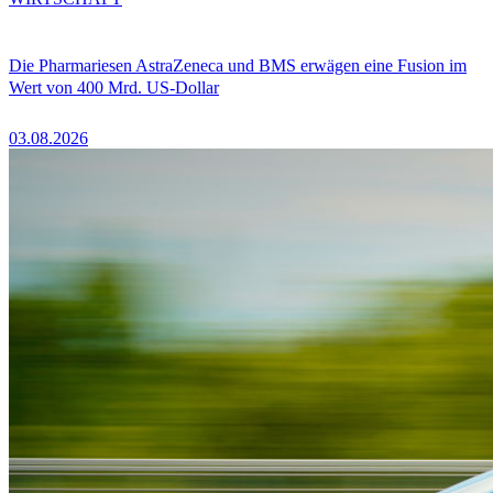
Die Pharmariesen AstraZeneca und BMS erwägen eine Fusion im
Wert von 400 Mrd. US-Dollar
03.08.2026