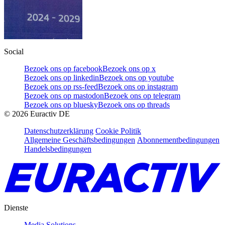
Social
Bezoek ons op facebook
Bezoek ons op x
Bezoek ons op linkedin
Bezoek ons op youtube
Bezoek ons op rss-feed
Bezoek ons op instagram
Bezoek ons op mastodon
Bezoek ons op telegram
Bezoek ons op bluesky
Bezoek ons op threads
©
2026
Euractiv DE
Datenschutzerklärung
Cookie Politik
Allgemeine Geschäftsbedingungen
Abonnementbedingungen
Handelsbedingungen
Dienste
Media Solutions