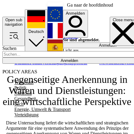
Ga naar de hoofdinhoud
Anmelden
Open sub
Close menu
English
navigation
Deutsch
Français
Sie sind abgemeldet.
Anmelden
Suchen
Licht aus
Español
Anmelden
Ukraine
Politik
Verteidigung
Rapporteur
Newsletters
Event
POLICY AREAS
Gegenseitige Anerkennung in
Wirtschaft
Waren und Dienstleistungen:
Politik
Agrifood
Gesundheit
eine wirtschaftliche Perspektive
Tech
Energie, Umwelt & Transport
Verteidigung
Diese Untersuchung liefert die wirtschaftlichen und strategischen
Argumente für eine systematischere Anwendung des Prinzips der
gegenseitigen Anerkennung von Waren und Dienstleistungen im