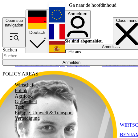
Ga naar de hoofdinhoud
Anmelden
Open sub
Close menu
English
navigation
Deutsch
Français
Sie sind abgemeldet.
Anmelden
Suchen
Licht aus
Español
Anmelden
Ukraine
Politik
Verteidigung
Rapporteur
Newsletters
Event
POLICY AREAS
Wirtschaft
Politik
Agrifood
Gesundheit
Tech
Energie, Umwelt & Transport
Verteidigung
WIRTS
BENJA