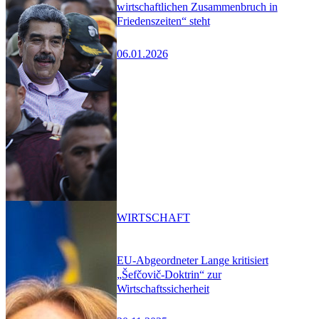
wirtschaftlichen Zusammenbruch in
Friedenszeiten“ steht
06.01.2026
WIRTSCHAFT
EU-Abgeordneter Lange kritisiert
„Šefčovič-Doktrin“ zur
Wirtschaftssicherheit