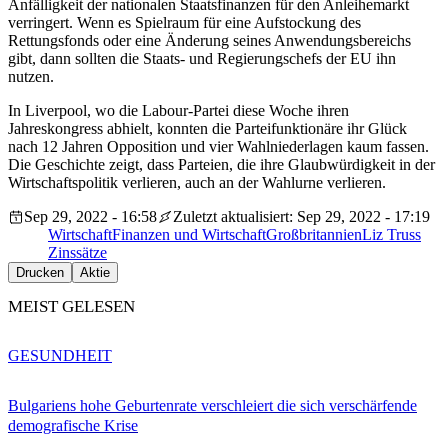
Anfälligkeit der nationalen Staatsfinanzen für den Anleihemarkt
verringert. Wenn es Spielraum für eine Aufstockung des
Rettungsfonds oder eine Änderung seines Anwendungsbereichs
gibt, dann sollten die Staats- und Regierungschefs der EU ihn
nutzen.
In Liverpool, wo die Labour-Partei diese Woche ihren
Jahreskongress abhielt, konnten die Parteifunktionäre ihr Glück
nach 12 Jahren Opposition und vier Wahlniederlagen kaum fassen.
Die Geschichte zeigt, dass Parteien, die ihre Glaubwürdigkeit in der
Wirtschaftspolitik verlieren, auch an der Wahlurne verlieren.
Sep 29, 2022 - 16:58
Zuletzt aktualisiert: Sep 29, 2022 - 17:19
Wirtschaft
Finanzen und Wirtschaft
Großbritannien
Liz Truss
Zinssätze
Drucken
Aktie
MEIST GELESEN
GESUNDHEIT
Bulgariens hohe Geburtenrate verschleiert die sich verschärfende
demografische Krise