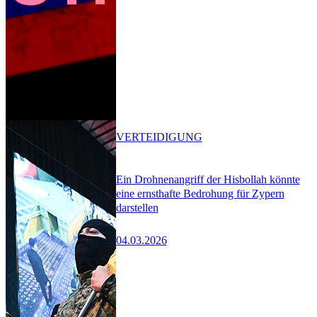
VERTEIDIGUNG
Ein Drohnenangriff der Hisbollah könnte
eine ernsthafte Bedrohung für Zypern
darstellen
04.03.2026