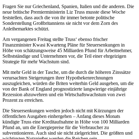
Fragen Sie nur Griechenland, Spanien, Italien und die anderen. Die
neue britische Premierministerin Liz Truss musste diese Woche
feststellen, dass auch die von ihr immer betonte politische
Sonderstellung Großbritanniens sie nicht vor dem Zorn des
Anleihemarktes schützt.
Am vergangenen Freitag stellte Truss‘ ebenso frischer
Finanzminister Kwasi Kwarteng Pläne für Steuersenkungen in
Höhe von schätzungsweise 45 Milliarden Pfund für Arbeitnehmer,
Selbstständige und Unternehmen vor, die Teil einer ehrgeizigen
Strategie für mehr Wachstum sind.
Mit mehr Geld in der Tasche, um die durch die höheren Zinssätze
verursachten Steigerungen ihrer Hypothekenrechnungen
auszugleichen, würden die Briten weiterhin Geld ausgeben, um die
von der Bank of England prognostizierte langwierige einjährige
Rezession abzuwehren und ein Wirtschaftswachstum von zwei
Prozent zu erreichen.
Die Steuersenkungen werden jedoch nicht mit Kürzungen der
öffentlichen Ausgaben einhergehen – Anfang dieses Monats
kündigte Truss eine Kreditaufnahme in Höhe von 100 Milliarden
Pfund an, um die Energiepreise für die Verbraucher zu
subventionieren. Auch sind sie nicht zielgerichtet. Die größten und
wichtigsten Nutznießer werden die Reichen sein.