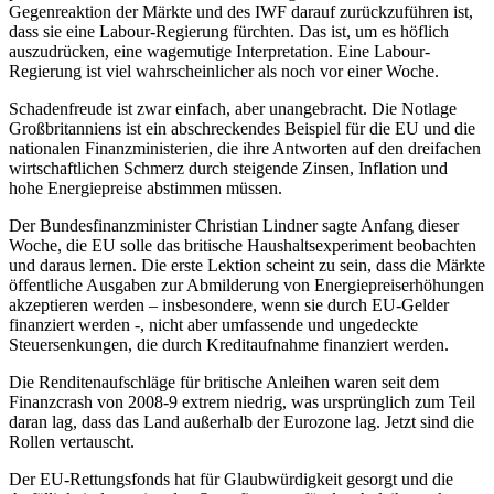
Gegenreaktion der Märkte und des IWF darauf zurückzuführen ist,
dass sie eine Labour-Regierung fürchten. Das ist, um es höflich
auszudrücken, eine wagemutige Interpretation. Eine Labour-
Regierung ist viel wahrscheinlicher als noch vor einer Woche.
Schadenfreude ist zwar einfach, aber unangebracht. Die Notlage
Großbritanniens ist ein abschreckendes Beispiel für die EU und die
nationalen Finanzministerien, die ihre Antworten auf den dreifachen
wirtschaftlichen Schmerz durch steigende Zinsen, Inflation und
hohe Energiepreise abstimmen müssen.
Der Bundesfinanzminister Christian Lindner sagte Anfang dieser
Woche, die EU solle das britische Haushaltsexperiment beobachten
und daraus lernen. Die erste Lektion scheint zu sein, dass die Märkte
öffentliche Ausgaben zur Abmilderung von Energiepreiserhöhungen
akzeptieren werden – insbesondere, wenn sie durch EU-Gelder
finanziert werden -, nicht aber umfassende und ungedeckte
Steuersenkungen, die durch Kreditaufnahme finanziert werden.
Die Renditenaufschläge für britische Anleihen waren seit dem
Finanzcrash von 2008-9 extrem niedrig, was ursprünglich zum Teil
daran lag, dass das Land außerhalb der Eurozone lag. Jetzt sind die
Rollen vertauscht.
Der EU-Rettungsfonds hat für Glaubwürdigkeit gesorgt und die