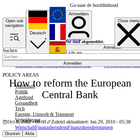
Ga naar de hoofdinhoud
Anmelden
Open sub
Close menu
English
navigation
Deutsch
Français
Sie sind abgemeldet.
Anmelden
Suchen
Licht aus
Español
Anmelden
Ukraine
Politik
Verteidigung
Rapporteur
Newsletters
Event
POLICY AREAS
How to reform the European
Wirtschaft
Central Bank
Politik
Agrifood
Gesundheit
Tech
Energie, Umwelt & Transport
Verteidigung
Oct 8, 2002 - 00:00
Zuletzt aktualisiert: Jan 29, 2010 - 05:38
Wirtschaft
Finanzdienstleist
Finanzdienstleistungen
Drucken
Aktie