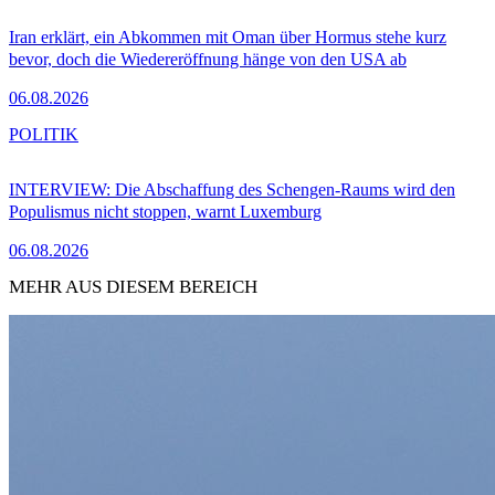
Iran erklärt, ein Abkommen mit Oman über Hormus stehe kurz
bevor, doch die Wiedereröffnung hänge von den USA ab
06.08.2026
POLITIK
INTERVIEW: Die Abschaffung des Schengen-Raums wird den
Populismus nicht stoppen, warnt Luxemburg
06.08.2026
MEHR AUS DIESEM BEREICH