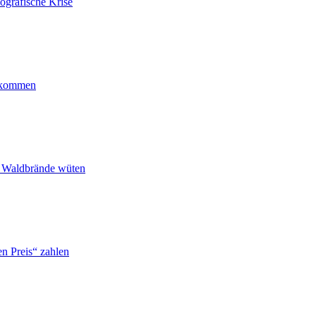
ografische Krise
ankommen
n Waldbrände wüten
n Preis“ zahlen