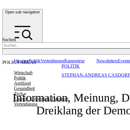
Open sub navigation
Suchen
Ukraine
Politik
Verteidigung
Rapporteur
Newsletters
Event
POLICY AREAS
POLITIK
Wirtschaft
STEPHAN-ANDREAS CASDORF
Politik
Agrifood
Gesundheit
Information, Meinung, De
Tech
Energie, Umwelt & Transport
Verteidigung
Dreiklang der Demo