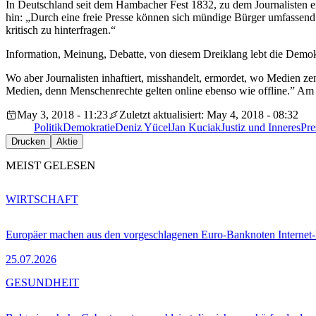
In Deutschland seit dem Hambacher Fest 1832, zu dem Journalisten e
hin: „Durch eine freie Presse können sich mündige Bürger umfassend 
kritisch zu hinterfragen.“
Information, Meinung, Debatte, von diesem Dreiklang lebt die Demokr
Wo aber Journalisten inhaftiert, misshandelt, ermordet, wo Medien zen
Medien, denn Menschenrechte gelten online ebenso wie offline.” Am G
May 3, 2018 - 11:23
Zuletzt aktualisiert: May 4, 2018 - 08:32
Politik
Demokratie
Deniz Yücel
Jan Kuciak
Justiz und Inneres
Pre
Drucken
Aktie
MEIST GELESEN
WIRTSCHAFT
Europäer machen aus den vorgeschlagenen Euro-Banknoten Interne
25.07.2026
GESUNDHEIT