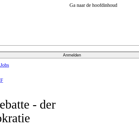
Ga naar de hoofdinhoud
Anmelden
s
Jobs
F
batte - der
kratie