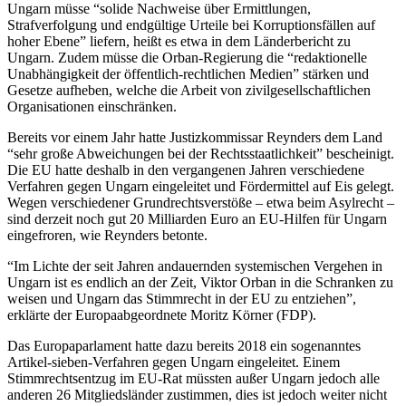
Ungarn müsse “solide Nachweise über Ermittlungen,
Strafverfolgung und endgültige Urteile bei Korruptionsfällen auf
hoher Ebene” liefern, heißt es etwa in dem Länderbericht zu
Ungarn. Zudem müsse die Orban-Regierung die “redaktionelle
Unabhängigkeit der öffentlich-rechtlichen Medien” stärken und
Gesetze aufheben, welche die Arbeit von zivilgesellschaftlichen
Organisationen einschränken.
Bereits vor einem Jahr hatte Justizkommissar Reynders dem Land
“sehr große Abweichungen bei der Rechtsstaatlichkeit” bescheinigt.
Die EU hatte deshalb in den vergangenen Jahren verschiedene
Verfahren gegen Ungarn eingeleitet und Fördermittel auf Eis gelegt.
Wegen verschiedener Grundrechtsverstöße – etwa beim Asylrecht –
sind derzeit noch gut 20 Milliarden Euro an EU-Hilfen für Ungarn
eingefroren, wie Reynders betonte.
“Im Lichte der seit Jahren andauernden systemischen Vergehen in
Ungarn ist es endlich an der Zeit, Viktor Orban in die Schranken zu
weisen und Ungarn das Stimmrecht in der EU zu entziehen”,
erklärte der Europaabgeordnete Moritz Körner (FDP).
Das Europaparlament hatte dazu bereits 2018 ein sogenanntes
Artikel-sieben-Verfahren gegen Ungarn eingeleitet. Einem
Stimmrechtsentzug im EU-Rat müssten außer Ungarn jedoch alle
anderen 26 Mitgliedsländer zustimmen, dies ist jedoch weiter nicht