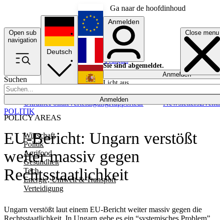
Ga naar de hoofdinhoud
Anmelden
Open sub
Close menu
English
navigation
Deutsch
Français
Sie sind abgemeldet.
Anmelden
Suchen
Licht aus
Español
Anmelden
Ukraine
Politik
Verteidigung
Rapporteur
Newsletters
Event
POLITIK
POLICY AREAS
EU-Bericht: Ungarn verstößt
Wirtschaft
Politik
weiter massiv gegen
Agrifood
Gesundheit
Rechtsstaatlichkeit
Tech
Energie, Umwelt & Transport
Verteidigung
Ungarn verstößt laut einem EU-Bericht weiter massiv gegen die
Rechtsstaatlichkeit. In Ungarn gebe es ein “systemisches Problem”