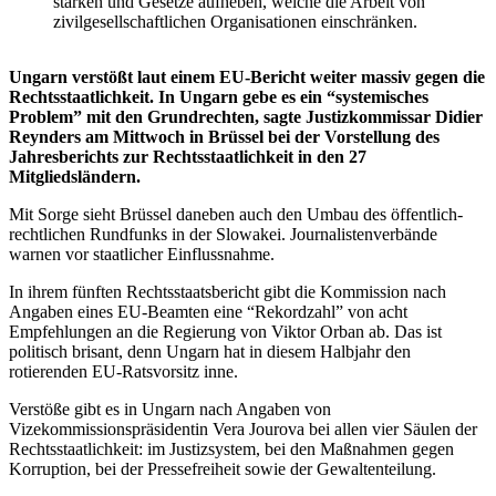
stärken und Gesetze aufheben, welche die Arbeit von
zivilgesellschaftlichen Organisationen einschränken.
Ungarn verstößt laut einem EU-Bericht weiter massiv gegen die
Rechtsstaatlichkeit. In Ungarn gebe es ein “systemisches
Problem” mit den Grundrechten, sagte Justizkommissar Didier
Reynders am Mittwoch in Brüssel bei der Vorstellung des
Jahresberichts zur Rechtsstaatlichkeit in den 27
Mitgliedsländern.
Mit Sorge sieht Brüssel daneben auch den Umbau des öffentlich-
rechtlichen Rundfunks in der Slowakei. Journalistenverbände
warnen vor staatlicher Einflussnahme.
In ihrem fünften Rechtsstaatsbericht gibt die Kommission nach
Angaben eines EU-Beamten eine “Rekordzahl” von acht
Empfehlungen an die Regierung von Viktor Orban ab. Das ist
politisch brisant, denn Ungarn hat in diesem Halbjahr den
rotierenden EU-Ratsvorsitz inne.
Verstöße gibt es in Ungarn nach Angaben von
Vizekommissionspräsidentin Vera Jourova bei allen vier Säulen der
Rechtsstaatlichkeit: im Justizsystem, bei den Maßnahmen gegen
Korruption, bei der Pressefreiheit sowie der Gewaltenteilung.