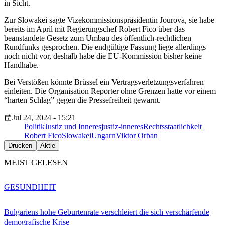
in Sicht.
Zur Slowakei sagte Vizekommissionspräsidentin Jourova, sie habe
bereits im April mit Regierungschef Robert Fico über das
beanstandete Gesetz zum Umbau des öffentlich-rechtlichen
Rundfunks gesprochen. Die endgültige Fassung liege allerdings
noch nicht vor, deshalb habe die EU-Kommission bisher keine
Handhabe.
Bei Verstößen könnte Brüssel ein Vertragsverletzungsverfahren
einleiten. Die Organisation Reporter ohne Grenzen hatte vor einem
“harten Schlag” gegen die Pressefreiheit gewarnt.
Jul 24, 2024 - 15:21
Politik
Justiz und Inneres
justiz-inneres
Rechtsstaatlichkeit
Robert Fico
Slowakei
Ungarn
Viktor Orban
Drucken
Aktie
MEIST GELESEN
GESUNDHEIT
Bulgariens hohe Geburtenrate verschleiert die sich verschärfende
demografische Krise