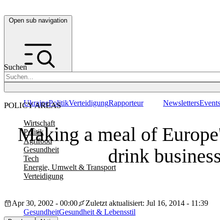
Open sub navigation
Suchen
Ukraine
Politik
Verteidigung
Rapporteur
Newsletters
Event
POLICY AREAS
Wirtschaft
Making a meal of Europe'
Politik
Agrifood
drink busines
Gesundheit
Tech
Energie, Umwelt & Transport
Verteidigung
Apr 30, 2002 - 00:00
Zuletzt aktualisiert: Jul 16, 2014 - 11:39
Gesundheit
Gesundheit & Lebensstil