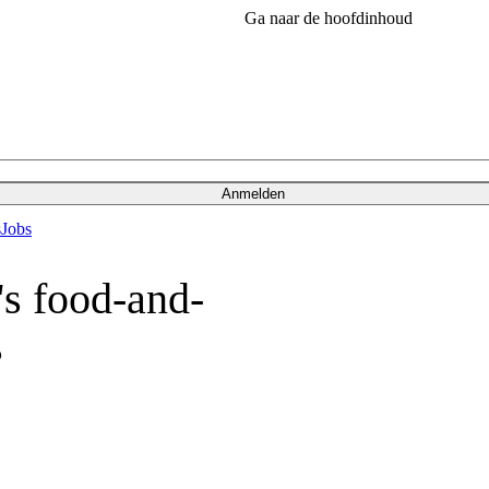
Ga naar de hoofdinhoud
Anmelden
s
Jobs
s food-and-
s