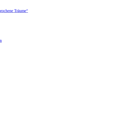
brochene Träume“
en