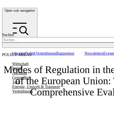
Open sub navigation
Suchen
Ukraine
Politik
Verteidigung
Rapporteur
Newsletters
Event
POLICY AREAS
Wirtschaft
Modes of Regulation in th
Politik
Agrifood
of the European Union:
Gesundheit
Tech
Energie, Umwelt & Transport
Comprehensive Eval
Verteidigung