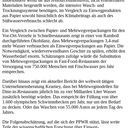
insbesondere wenn sie aus ressourcenintensiven, nicht erneuerbaren
Materialien hergestellt werden, die intensive Wasch- und
Trocknungssysteme benötigen, im Vergleich zu Einwegprodukten
aus Papier sowohl hinsichtlich des Klimabeitrags als auch des
Süßwasserverbrauchs schlecht ab.
Ein Vergleich zwischen Papier- und Mehrwegverpackungen für den
Vor-Ort-Verzehr in Schnellrestaurants zeigt in einer von Ramboll
durchgeführten Ökobilanz, dass Mehrwegverpackungen 3,4-mal
mehr Wasser verbrauchen als Einwegverpackungen aus Papier. Die
Notwendigkeit, wiederverwendbares Geschirr zu spülen, erhöht den
Wasserbedarf enorm. Schätzungen zufolge würde die Substitution
von Mehrwegverpackungen in Fast-Food-Restaurants der
Versorgung von 750.000 Menschen mit Frischwasser pro Jahr
entsprechen.
Darüber hinaus zeigt ein aktueller Bericht der weltweit tätigen
Unternehmensberatung Kearney, dass bei Mehrwegmodellen für
Dine-in-Restaurants jährlich bis zu vier Milliarden Liter Wasser
zusätzlich benötigt würden. Das entspricht der Füllung von über
1.600 olympischen Schwimmbecken pro Jahr, nur um den Bedarf
zu decken. Oder das Waschen von 55.000 Autos an jedem Tag des
Jahres.
Die Folgenabschätzung, auf die sich der PPWR stützt, lässt weite
Teile der wissenschaftlichen Forschung über Einweg-