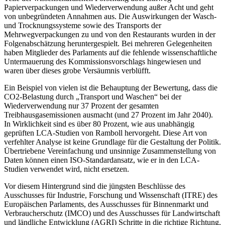
Papierverpackungen und Wiederverwendung außer Acht und geht
von unbegründeten Annahmen aus. Die Auswirkungen der Wasch-
und Trocknungssysteme sowie des Transports der
Mehrwegverpackungen zu und von den Restaurants wurden in der
Folgenabschätzung heruntergespielt. Bei mehreren Gelegenheiten
haben Mitglieder des Parlaments auf die fehlende wissenschaftliche
Untermauerung des Kommissionsvorschlags hingewiesen und
waren über dieses grobe Versäumnis verblüfft.
Ein Beispiel von vielen ist die Behauptung der Bewertung, dass die
CO2-Belastung durch „Transport und Waschen“ bei der
Wiederverwendung nur 37 Prozent der gesamten
Treibhausgasemissionen ausmacht (und 27 Prozent im Jahr 2040).
In Wirklichkeit sind es über 80 Prozent, wie aus unabhängig
geprüften LCA-Studien von Ramboll hervorgeht. Diese Art von
verfehlter Analyse ist keine Grundlage für die Gestaltung der Politik.
Übertriebene Vereinfachung und unsinnige Zusammenstellung von
Daten können einen ISO-Standardansatz, wie er in den LCA-
Studien verwendet wird, nicht ersetzen.
Vor diesem Hintergrund sind die jüngsten Beschlüsse des
Ausschusses für Industrie, Forschung und Wissenschaft (ITRE) des
Europäischen Parlaments, des Ausschusses für Binnenmarkt und
Verbraucherschutz (IMCO) und des Ausschusses für Landwirtschaft
und ländliche Entwicklung (AGRI) Schritte in die richtige Richtung,