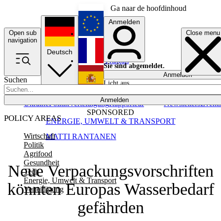
Ga naar de hoofdinhoud
Anmelden
Open sub
Close menu
English
navigation
Deutsch
Français
Sie sind abgemeldet.
Anmelden
Suchen
Licht aus
Español
Anmelden
Ukraine
Politik
Verteidigung
Rapporteur
Newsletters
Event
SPONSORED
POLICY AREAS
ENERGIE, UMWELT & TRANSPORT
Wirtschaft
MATTI RANTANEN
Politik
Agrifood
Gesundheit
Neue Verpackungsvorschriften
Tech
Energie, Umwelt & Transport
könnten Europas Wasserbedarf
Verteidigung
gefährden