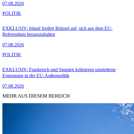
07.08.2026
POLITIK
EXKLUSIV: Island fordert Brüssel auf, sich aus dem EU-
Referendum herauszuhalten
07.08.2026
POLITIK
EXKLUSIV: Frankreich und Spanien kritisieren umstrittene
Ernennung in der EU-Außenpolitik
07.08.2026
MEHR AUS DIESEM BEREICH