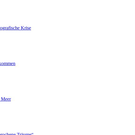
ografische Krise
ankommen
n Meer
brochene Träume“