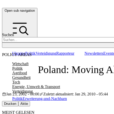
Open sub navigation
Suchen
Ukraine
Politik
Verteidigung
Rapporteur
Newsletters
Event
POLICY AREAS
Wirtschaft
Poland: Moving A
Politik
Agrifood
Gesundheit
Tech
Energie, Umwelt & Transport
Verteidigung
Jan 23, 2002 - 00:00
Zuletzt aktualisiert: Jan 29, 2010 - 05:44
Politik
Erweiterung-und-Nachbarn
Drucken
Aktie
MEIST GELESEN