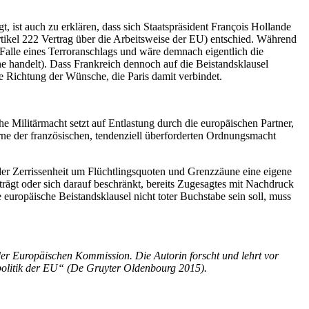
, ist auch zu erklären, dass sich Staatspräsident François Hollande
Artikel 222 Vertrag über die Arbeitsweise der EU) entschied. Während
im Falle eines Terroranschlags und wäre demnach eigentlich die
ne handelt). Dass Frankreich dennoch auf die Beistandsklausel
die Richtung der Wünsche, die Paris damit verbindet.
e Militärmacht setzt auf Entlastung durch die europäischen Partner,
erne der französischen, tendenziell überforderten Ordnungsmacht
 der Zerrissenheit um Flüchtlingsquoten und Grenzzäune eine eigene
trägt oder sich darauf beschränkt, bereits Zugesagtes mit Nachdruck
europäische Beistandsklausel nicht toter Buchstabe sein soll, muss
 der Europäischen Kommission. Die Autorin forscht und lehrt vor
politik der EU“ (De Gruyter Oldenbourg 2015).