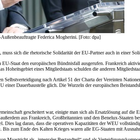
-Außenbeauftragte Federica Mogherini. [Foto: dpa]
 muss sich die rhetorische Solidarität der EU-Partner auch in einer Soli
in EU-Staat den europäischen Bündnisfall ausgerufen. Frankreich aktiv
as Hoheitsgebiet eines Mitgliedstaats schulden die anderen Mitgliedstaa
tiven Selbstverteidigung nach Artikel 51 der Charta der Vereinten Nati
 einer Dauerbaustelle glich. Die Wurzeln der europäischen Beistandsk
meinschaft gescheitert war, einigte man sich als Ersatzlösung auf die 
außerdem aus Frankreich, Großbritannien und den Benelux-Staaten besta
el. Dies lag daran, dass die operativen Kapazitäten der WEU vollständ
ollte. Bis zum Ende des Kalten Krieges waren alle EG-Staaten mit Ausn
Maastricht als „integraler Bestandteil“ und als Verteidigungskompon