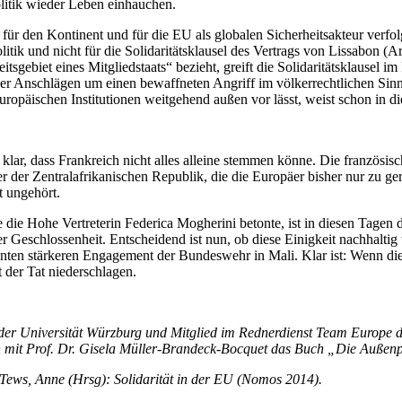
itik wieder Leben einhauchen.
ür den Kontinent und für die EU als globalen Sicherheitsakteur verfolgt
itik und nicht für die Solidaritätsklausel des Vertrags von Lissabon (
tsgebiet eines Mitgliedstaats“ bezieht, greift die Solidaritätsklausel 
riser Anschlägen um einen bewaffneten Angriff im völkerrechtlichen Sin
 europäischen Institutionen weitgehend außen vor lässt, weist schon in 
lar, dass Frankreich nicht alles alleine stemmen könne. Die französisch
er der Zentralafrikanischen Republik, die die Europäer bisher nur zu g
t ungehört.
e die Hohe Vertreterin Federica Mogherini betonte, ist in diesen Tagen
r Geschlossenheit. Entscheidend ist nun, ob diese Einigkeit nachhaltig 
nten stärkeren Engagement der Bundeswehr in Mali. Klar ist: Wenn die 
t der Tat niederschlagen.
 an der Universität Würzburg und Mitglied im Rednerdienst Team Europe
men mit Prof. Dr. Gisela Müller-Brandeck-Bocquet das Buch „Die Außen
e/Tews, Anne (Hrsg): Solidarität in der EU (Nomos 2014).