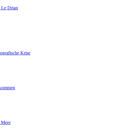
 Le Drian
ografische Krise
ankommen
n Meer