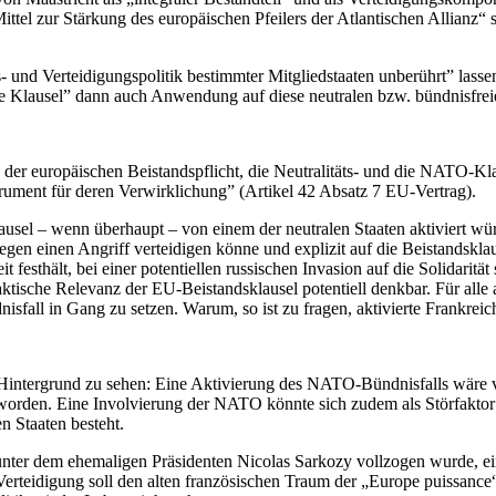
„Mittel zur Stärkung des europäischen Pfeilers der Atlantischen Allianz“
und Verteidigungspolitik bestimmter Mitgliedstaaten unberührt” lassen
he Klausel” dann auch Anwendung auf diese neutralen bzw. bündnisfrei
er europäischen Beistandspflicht, die Neutralitäts- und die NATO-Klause
trument für deren Verwirklichung” (Artikel 42 Absatz 7 EU-Vertrag).
usel – wenn überhaupt – von einem der neutralen Staaten aktiviert wür
egen einen Angriff verteidigen könne und explizit auf die Beistandskl
 festhält, bei einer potentiellen russischen Invasion auf die Solidarit
aktische Relevanz der EU-Beistandsklausel potentiell denkbar. Für all
all in Gang zu setzen. Warum, so ist zu fragen, aktivierte Frankreic
 Hintergrund zu sehen: Eine Aktivierung des NATO-Bündnisfalls wäre vo
 worden. Eine Involvierung der NATO könnte sich zudem als Störfaktor 
n Staaten besteht.
nter dem ehemaligen Präsidenten Nicolas Sarkozy vollzogen wurde, ein
r Verteidigung soll den alten französischen Traum der „Europe puissan