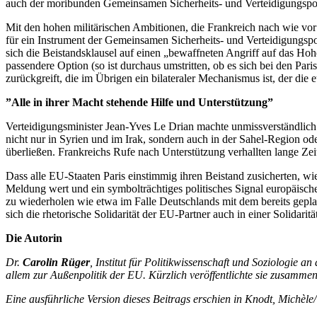
auch der moribunden Gemeinsamen Sicherheits- und Verteidigungspol
Mit den hohen militärischen Ambitionen, die Frankreich nach wie vor f
für ein Instrument der Gemeinsamen Sicherheits- und Verteidigungspol
sich die Beistandsklausel auf einen „bewaffneten Angriff auf das Hohei
passendere Option (so ist durchaus umstritten, ob es sich bei den Pa
zurückgreift, die im Übrigen ein bilateraler Mechanismus ist, der die
”Alle in ihrer Macht stehende Hilfe und Unterstützung”
Verteidigungsminister Jean-Yves Le Drian machte unmissverständlich k
nicht nur in Syrien und im Irak, sondern auch in der Sahel-Region od
überließen. Frankreichs Rufe nach Unterstützung verhallten lange Zei
Dass alle EU-Staaten Paris einstimmig ihren Beistand zusicherten, wi
Meldung wert und ein symbolträchtiges politisches Signal europäische
zu wiederholen wie etwa im Falle Deutschlands mit dem bereits gepla
sich die rhetorische Solidarität der EU-Partner auch in einer Solidaritä
Die Autorin
Dr.
Carolin
Rüger
, Institut für Politikwissenschaft und Soziologie
allem zur Außenpolitik der EU. Kürzlich veröffentlichte sie zusam
Eine ausführliche Version dieses Beitrags erschien in Knodt, Michèl