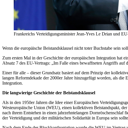
Frankreichs Verteidigungsminister Jean-Yves Le Drian und EU
Wenn die europäische Beistandsklausel nicht toter Buchstabe sein soll,
Zum ersten Mal in der Geschichte der europäischen Integration hat e
Absatz 7 des EU-Vertrags: „Im Falle eines bewaffneten Angriffs auf d
Einer für alle – dieser Grundsatz basiert auf dem Prinzip der kollek
langen Reformdekade der 2000er Jahre hinzugefügt worden, als die EU
Integration.
Die langwierige Geschichte der Beistandsklausel
Als in den 1950er Jahren die Idee einer Europäischen Verteidigungsge
Westeuropäische Union (WEU), einen kollektiven Beistandspakt, der 
nach ihrem Entstehen in einen jahrzehntelangen Dornröschenschlaf fi
der Verteidigung und der militärischen Solidarität in Europa sein s
Nach dem Ende der Blockkonfrontation wurde die WEU im Vertrag von 