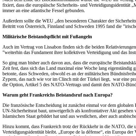
fixiert, dass die europäische Sicherheits- und Verteidigungsidentität 
immer an eine atlantische Fessel gebunden.
Außerdem sollte die WEU „den besonderen Charakter der Sicherheits- 
Beitritt von Österreich, Finnland und Schweden 1995 fand die ”irisc
Militärische Beistandspflicht mit Fußangeln
Auch im Vertrag von Lissabon finden sich die beiden Relativierungen d
”weiterhin das Fundament ihrer kollektiven Verteidigung und das Ins
So ging man bisher auch davon aus, dass die europäische Beistandskla
Zeit fest, dass sich das Land maximal eine Woche lang eigenständig g
betonte, dass Schweden, obwohl es an der militärischen Bündnisfreiheit
Zypern, das nach wie vor im Clinch mit der Türkei liegt, war eine pr
die Option, Artikel 5 des NATO-Vertrags und damit den NATO-Bündnisf
Warum geht Frankreichs Beistandsruf nach Europa?
Die französische Entscheidung ist zunächst einmal vor dem globalen
UN-Sicherheitsrat baut, unweigerlich als konfrontativer Akt gesehen
Islamischen Staat gebildet hat und aus westlichen, aber auch arabische
Hinzu kommt, dass Frankreich trotz der Rückkehr in die NATO, die u
Verteidigungsidentität bleibt. „Europe de la défense“, ein Europa de