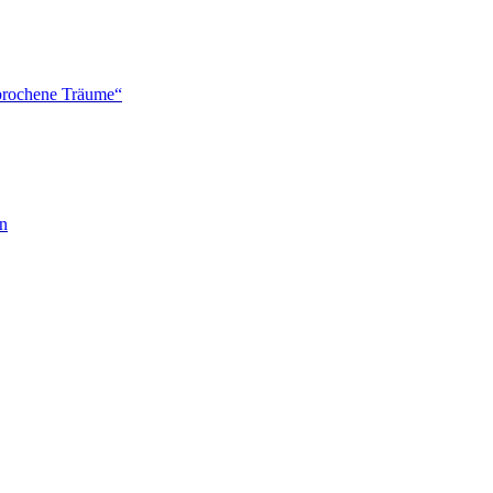
brochene Träume“
en