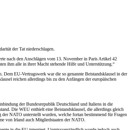
darität der Tat niederschlagen.
ierte nach den Anschlägen vom 13. November in Paris Artikel 42
ten ihm alle in ihrer Macht stehende Hilfe und Unterstützung.“
onen. Dem EU-Vertragswerk war die so genannte Beistandsklausel in der
lausel reichen allerdings bis zu den Anfängen der europäischen
Einbindung der Bundesrepublik Deutschland und Italiens in die
nd. Die WEU enthielt eine Beistandsklausel, die allerdings gleich
ig der NATO unterstellt wurden, welche fortan bestimmend für Fragen
ahme von Irland auch Mitgliedstaaten der NATO.
ente in die EU integriert. Unmissverständlich wurde jedoch auch