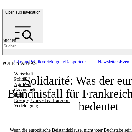
Open sub navigation
Suchen
Ukraine
Politik
Verteidigung
Rapporteur
Newsletters
Event
POLICY AREAS
Wirtschaft
Solidarité: Was der eu
Politik
Agrifood
Bündnisfall für Frankreic
Gesundheit
Tech
Energie, Umwelt & Transport
bedeutet
Verteidigung
Wenn die europäische Beistandsklausel nicht toter Buchstabe sein 