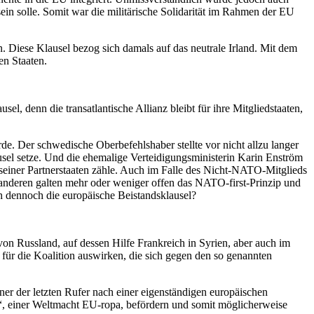
 sein solle. Somit war die militärische Solidarität im Rahmen der EU
. Diese Klausel bezog sich damals auf das neutrale Irland. Mit dem
en Staaten.
l, denn die transatlantische Allianz bleibt für ihre Mitgliedstaaten,
de. Der schwedische Oberbefehlshaber stellte vor nicht allzu langer
ausel setze. Und die ehemalige Verteidigungsministerin Karin Enström
ät seiner Partnerstaaten zähle. Auch im Falle des Nicht-NATO-Mitglieds
e anderen galten mehr oder weniger offen das NATO-first-Prinzip und
h dennoch die europäische Beistandsklausel?
n Russland, auf dessen Hilfe Frankreich in Syrien, aber auch im
für die Koalition auswirken, die sich gegen den so genannten
er der letzten Rufer nach einer eigenständigen europäischen
ce“, einer Weltmacht EU-ropa, befördern und somit möglicherweise