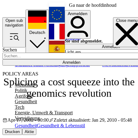
Ga naar de hoofdinhoud
Anmelden
Open sub
Close menu
English
navigation
Deutsch
Français
Sie sind abgemeldet.
Anmelden
Suchen
Licht aus
Español
Anmelden
Ukraine
Politik
Verteidigung
Rapporteur
Newsletters
Event
POLICY AREAS
Splicing a cost squeeze into the
Wirtschaft
genomics revolution
Politik
Agrifood
Gesundheit
Tech
Energie, Umwelt & Transport
Verteidigung
Apr 17, 2002 - 00:00
Zuletzt aktualisiert: Jan 29, 2010 - 05:48
Gesundheit
Gesundheit & Lebensstil
Drucken
Aktie