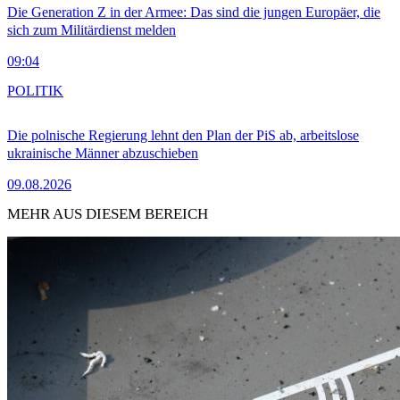
Die Generation Z in der Armee: Das sind die jungen Europäer, die
sich zum Militärdienst melden
09:04
POLITIK
Die polnische Regierung lehnt den Plan der PiS ab, arbeitslose
ukrainische Männer abzuschieben
09.08.2026
MEHR AUS DIESEM BEREICH