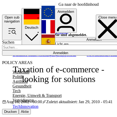
Ga naar de hoofdinhoud
Anmelden
Open sub
Close menu
English
navigation
Deutsch
Français
Sie sind abgemeldet.
Anmelden
Suchen
Licht aus
Español
Anmelden
Ukraine
Politik
Verteidigung
Rapporteur
Newsletters
Event
POLICY AREAS
Taxation of e-commerce -
Wirtschaft
looking for solutions
Politik
Agrifood
Gesundheit
Tech
Energie, Umwelt & Transport
Verteidigung
Aug 16, 2002 - 00:00
Zuletzt aktualisiert: Jan 29, 2010 - 05:41
Tech
Innovation
Drucken
Aktie