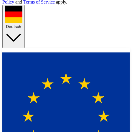
Policy
and
Terms of Service
apply.
Deutsch