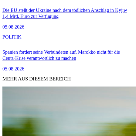
Die EU stellt der Ukraine nach dem tödlichen Anschlag in Kyjiw
1,4 Mrd. Euro zur Verfügung
05.08.2026
POLITIK
Spanien fordert seine Verbündeten auf, Marokko nicht für die
Ceuta-Krise verantwortlich zu machen
05.08.2026
MEHR AUS DIESEM BEREICH