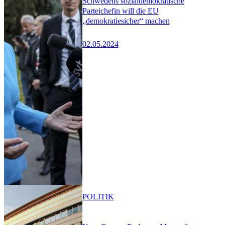
Schwedens sozialdemokratische
Parteichefin will die EU
„demokratiesicher“ machen
02.05.2024
POLITIK