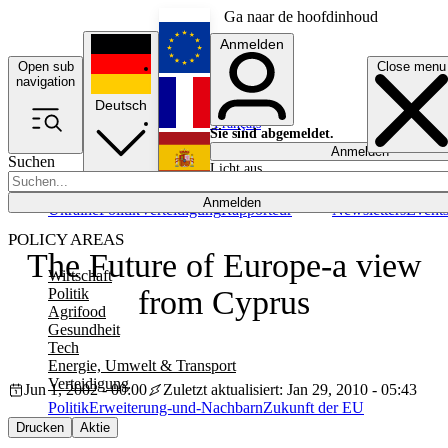
Ga naar de hoofdinhoud
Anmelden
Open sub
Close menu
English
navigation
Deutsch
Français
Sie sind abgemeldet.
Anmelden
Suchen
Licht aus
Español
Anmelden
Ukraine
Politik
Verteidigung
Rapporteur
Newsletters
Event
POLICY AREAS
The Future of Europe-a view
Wirtschaft
from Cyprus
Politik
Agrifood
Gesundheit
Tech
Energie, Umwelt & Transport
Verteidigung
Jun 1, 2002 - 00:00
Zuletzt aktualisiert: Jan 29, 2010 - 05:43
Politik
Erweiterung-und-Nachbarn
Zukunft der EU
Drucken
Aktie