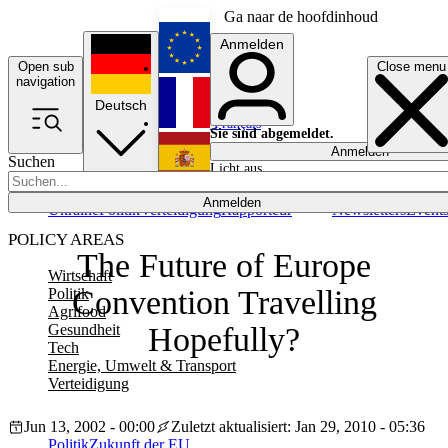
Ga naar de hoofdinhoud
Anmelden
Open sub
Close menu
English
navigation
Deutsch
Français
Sie sind abgemeldet.
Anmelden
Suchen
Licht aus
Español
Anmelden
Ukraine
Politik
Verteidigung
Rapporteur
Newsletters
Event
POLICY AREAS
The Future of Europe
Wirtschaft
Convention Travelling
Politik
Agrifood
Gesundheit
Hopefully?
Tech
Energie, Umwelt & Transport
Verteidigung
Jun 13, 2002 - 00:00
Zuletzt aktualisiert: Jan 29, 2010 - 05:36
Politik
Zukunft der EU