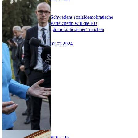
Schwedens sozialdemokratische
Parteichefin will die EU
„demokratiesicher“ machen
02.05.2024
POLITIK