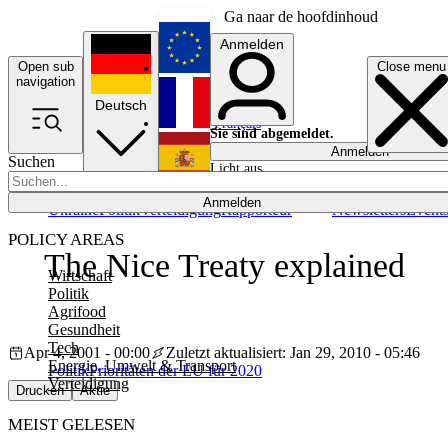
Ga naar de hoofdinhoud
Anmelden
Open sub
Close menu
English
navigation
Deutsch
Français
Sie sind abgemeldet.
Anmelden
Suchen
Licht aus
Español
Anmelden
Ukraine
Politik
Verteidigung
Rapporteur
Newsletters
Event
POLICY AREAS
The Nice Treaty explained
Wirtschaft
Politik
Agrifood
Gesundheit
Tech
Apr 4, 2001 - 00:00
Zuletzt aktualisiert: Jan 29, 2010 - 05:46
Energie, Umwelt & Transport
Politik
Prioritäten der EU für 2020
Verteidigung
Drucken
Aktie
MEIST GELESEN