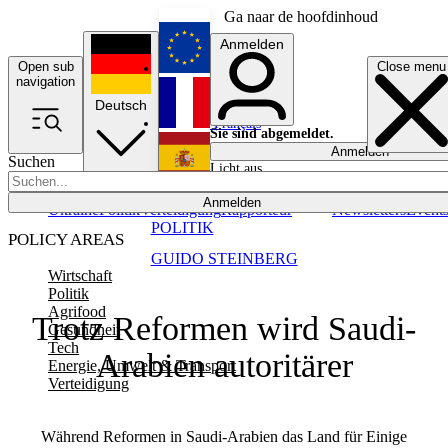
Ga naar de hoofdinhoud
Anmelden
Open sub
Close menu
English
navigation
Deutsch
Français
Sie sind abgemeldet.
Anmelden
Suchen
Licht aus
Español
Anmelden
Ukraine
Politik
Verteidigung
Rapporteur
Newsletters
Event
POLITIK
POLICY AREAS
GUIDO STEINBERG
Wirtschaft
Politik
Agrifood
Trotz Reformen wird Saudi-
Gesundheit
Tech
Arabien autoritärer
Energie, Umwelt & Transport
Verteidigung
Während Reformen in Saudi-Arabien das Land für Einige