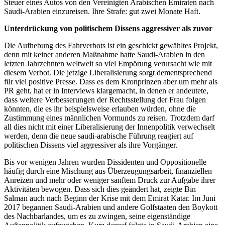
Steuer eines Autos von den Vereinigten Arabischen Emiraten nach
Saudi-Arabien einzureisen. Ihre Strafe: gut zwei Monate Haft.
Unterdrückung von politischem Dissens aggressiver als zuvor
Die Aufhebung des Fahrverbots ist ein geschickt gewähltes Projekt,
denn mit keiner anderen Maßnahme hatte Saudi-Arabien in den
letzten Jahrzehnten weltweit so viel Empörung verursacht wie mit
diesem Verbot. Die jetzige Liberalisierung sorgt dementsprechend
für viel positive Presse. Dass es dem Kronprinzen aber um mehr als
PR geht, hat er in Interviews klargemacht, in denen er andeutete,
dass weitere Verbesserungen der Rechtsstellung der Frau folgen
könnten, die es ihr beispielsweise erlauben würden, ohne die
Zustimmung eines männlichen Vormunds zu reisen. Trotzdem darf
all dies nicht mit einer Liberalisierung der Innenpolitik verwechselt
werden, denn die neue saudi-arabische Führung reagiert auf
politischen Dissens viel aggressiver als ihre Vorgänger.
Bis vor wenigen Jahren wurden Dissidenten und Oppositionelle
häufig durch eine Mischung aus Überzeugungsarbeit, finanziellen
Anreizen und mehr oder weniger sanftem Druck zur Aufgabe ihrer
Aktivitäten bewogen. Dass sich dies geändert hat, zeigte Bin
Salman auch nach Beginn der Krise mit dem Emirat Katar. Im Juni
2017 begannen Saudi-Arabien und andere Golfstaaten den Boykott
des Nachbarlandes, um es zu zwingen, seine eigenständige