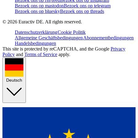
Bezoek ons op rss-feed
Bezoek ons op instagram
Bezoek ons op mastodon
Bezoek ons op telegram
Bezoek ons op bluesky
Bezoek ons op threads
©
2026
Euractiv DE. All rights reserved.
Datenschutzerklärung
Cookie Politik
Allgemeine Geschäftsbedingungen
Abonnementbedingungen
Handelsbedingungen
This site is protected by reCAPTCHA, and the Google
Privacy
Policy
and
Terms of Service
apply.
Deutsch