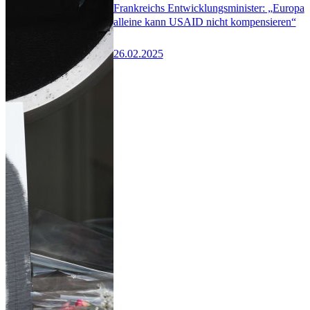
Frankreichs Entwicklungsminister: „Europa
alleine kann USAID nicht kompensieren“
26.02.2025