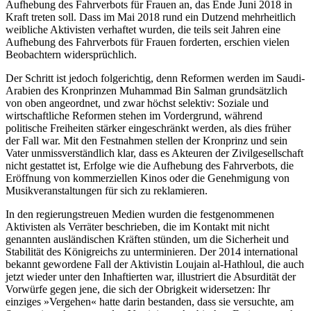
Aufhebung des Fahrverbots für Frauen an, das Ende Juni 2018 in
Kraft treten soll. Dass im Mai 2018 rund ein Dutzend mehrheitlich
weibliche Aktivisten verhaftet wurden, die teils seit Jahren eine
Aufhebung des Fahrverbots für Frauen forderten, erschien vielen
Beobachtern widersprüchlich.
Der Schritt ist jedoch folgerichtig, denn Reformen werden im Saudi-
Arabien des Kronprinzen Muhammad Bin Salman grundsätzlich
von oben angeordnet, und zwar höchst selektiv: Soziale und
wirtschaftliche Reformen stehen im Vordergrund, während
politische Freiheiten stärker eingeschränkt werden, als dies früher
der Fall war. Mit den Festnahmen stellen der Kronprinz und sein
Vater unmissverständlich klar, dass es Akteuren der Zivilgesellschaft
nicht gestattet ist, Erfolge wie die Aufhebung des Fahrverbots, die
Eröffnung von kommerziellen Kinos oder die Genehmigung von
Musikveranstaltungen für sich zu reklamieren.
In den regierungstreuen Medien wurden die festgenommenen
Aktivisten als Verräter beschrieben, die im Kontakt mit nicht
genannten ausländischen Kräften stünden, um die Sicherheit und
Stabilität des Königreichs zu unterminieren. Der 2014 international
bekannt gewordene Fall der Aktivistin Loujain al-Hathloul, die auch
jetzt wieder unter den Inhaftierten war, illustriert die Absurdität der
Vorwürfe gegen jene, die sich der Obrigkeit widersetzen: Ihr
einziges »Vergehen« hatte darin bestanden, dass sie versuchte, am