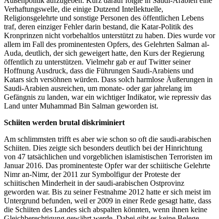
Außenpolitik aufzugeben. Kurz darauf folgte in Saudi-Arabien eine
Verhaftungswelle, die einige Dutzend Intellektuelle,
Religionsgelehrte und sonstige Personen des öffentlichen Lebens
traf, deren einziger Fehler darin bestand, die Katar-Politik des
Kronprinzen nicht vorbehaltlos unterstützt zu haben. Dies wurde vor
allem im Fall des prominentesten Opfers, des Gelehrten Salman al-
Auda, deutlich, der sich geweigert hatte, den Kurs der Regierung
öffentlich zu unterstützen. Vielmehr gab er auf Twitter seiner
Hoffnung Ausdruck, dass die Führungen Saudi-Arabiens und
Katars sich versöhnen würden. Dass solch harmlose Äußerungen in
Saudi-Arabien ausreichen, um monate- oder gar jahrelang im
Gefängnis zu landen, war ein wichtiger Indikator, wie repressiv das
Land unter Muhammad Bin Salman geworden ist.
Schiiten werden brutal diskriminiert
Am schlimmsten trifft es aber wie schon so oft die saudi-arabischen
Schiiten. Dies zeigte sich besonders deutlich bei der Hinrichtung
von 47 tatsächlichen und vorgeblichen islamistischen Terroristen im
Januar 2016. Das prominenteste Opfer war der schiitische Gelehrte
Nimr an-Nimr, der 2011 zur Symbolfigur der Proteste der
schiitischen Minderheit in der saudi-arabischen Ostprovinz
geworden war. Bis zu seiner Festnahme 2012 hatte er sich meist im
Untergrund befunden, weil er 2009 in einer Rede gesagt hatte, dass
die Schiiten des Landes sich abspalten könnten, wenn ihnen keine
Gleichberechtigung gewährt werde. Dabei gibt es keine Belege,