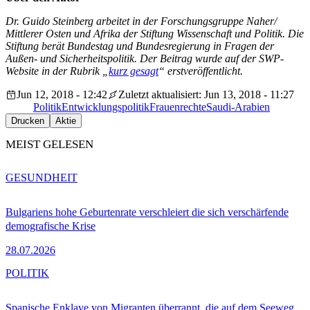
Dr. Guido Steinberg arbeitet in der Forschungsgruppe Naher/
Mittlerer Osten und Afrika der Stiftung Wissenschaft und Politik. Die
Stiftung berät Bundestag und Bundesregierung in Fragen der
Außen- und Sicherheitspolitik. Der Beitrag wurde auf der SWP-
Website in der Rubrik „
kurz gesagt
“ erstveröffentlicht.
Jun 12, 2018 - 12:42
Zuletzt aktualisiert: Jun 13, 2018 - 11:27
Politik
Entwicklungspolitik
Frauenrechte
Saudi-Arabien
Drucken
Aktie
MEIST GELESEN
GESUNDHEIT
Bulgariens hohe Geburtenrate verschleiert die sich verschärfende
demografische Krise
28.07.2026
POLITIK
Spanische Enklave von Migranten überrannt, die auf dem Seeweg