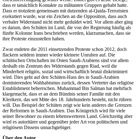
dass er tatsächlich Kontakte zu militanten Gruppen gehabt hatte.
Dass er trotzdem gemeinsam mit dutzenden al-Qaida-Terroristen
exekutiert wurde, war ein Zeichen an die Opposition, dass auch
verbaler Widerstand nicht mehr geduldet wird. Vor allem aber ging
es darum, den Schiiten im Land, die von der Regierung häufig als
fünfte Kolonne Irans beschrieben werden, klarzumachen, dass sie
ihre Proteste einzustellen haben.
Zwar endeten die 2011 einsetzenden Proteste schon 2012, doch
flackern seitdem immer wieder kleinere Unruhen auf. Die
schiitischen Ortschaften im Osten Saudi-Arabiens sind vor allem
deshalb ein Zentrum des Widerstands gegen Riad, weil die
Minderheit religiös, sozial und wirtschaftlich brutal diskriminiert
wird. Dies geht auf den Schiiten-Hass des in Saudi-Arabien
dominierenden Wahhabismus zurück, dessen Vertreter das religiöse
Establishment beherrschen. Muhammad Bin Salman hat mehrfach
klargemacht, dass er an dem Bündnis seiner Familie mit den
Klerikern, das seit Mitte des 18. Jahrhunderts besteht, nicht rühren
will. Das Beispiel der Schiiten zeigt wie kein anderes die Grenzen
der Reformen in Saudi-Arabien. Das Königreich wird für viele
seiner Bewohner zu einem lebenswerteren Land. Gleichzeitig aber
wird es autoritärer und gegenüber jeder Art von politischem und
religiösem Dissens unnachgiebiger.
Über den Autor