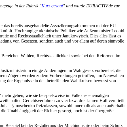
mepage in der Rubrik "
Kurz gesagt
" und wurde EURACTIV.de zur
ber das bereits ausgehandelte Assoziierungsabkommen mit der EU
ng knüpft. Hochrangige ukrainische Politiker wie Außenminister Leonid
ie und Rechtsstaatlichkeit unter Janukowytsch. Dies alles lässt es
chiedung von Gesetzen, sondern auch und vor allem auf deren sinnvolle
 Bereichen Wahlen, Rechtsstaatlichkeit sowie bei den Reformen im
Justizministerium einige Änderungen im Wahlgesetz vorbereitet, die
ngerem Zögern werden zudem Vorbereitungen getroffen, um Neuwahlen
ellung der Ergebnisse in den betreffenden Wahlkreisen bewusst von
" mehr geben, wie sie beispielsweise im Falle des ehemaligen
felhaften Gerichtsverfahren zu vier bzw. drei Jahren Haft verurteilt
Julia Tymoschenko freizulassen, sowohl innerhalb als auch außerhalb
r die Unabhängigkeit der Richter gesorgt, noch ist der übergroße
zum Beispiel bei der Regulierung der Milchindustrie oder beim Schutz