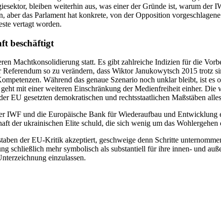
iesektor, bleiben weiterhin aus, was einer der Gründe ist, warum der
en, aber das Parlament hat konkrete, von der Opposition vorgeschla
este vertagt worden.
ft beschäftigt
en Machtkonsolidierung statt. Es gibt zahlreiche Indizien für die Vorbe
per Referendum so zu verändern, dass Wiktor Janukowytsch 2015 trotz s
ompetenzen. Während das genaue Szenario noch unklar bleibt, ist es offe
s geht mit einer weiteren Einschränkung der Medienfreiheit einher. Die 
 der EU gesetzten demokratischen und rechtsstaatlichen Maßstäben alles
Der IWF und die Europäische Bank für Wiederaufbau und Entwicklung e
haft der ukrainischen Elite schuld, die sich wenig um das Wohlergehen
aben der EU-Kritik akzeptiert, geschweige denn Schritte unternommen, 
 schließlich mehr symbolisch als substantiell für ihre innen- und auß
Unterzeichnung einzulassen.