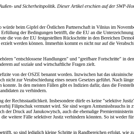
ußen- und Sicherheitspolitik. Dieser Artikel erschien auf der SWP-Ho
o würde beim Gipfel der Östlichen Partnerschaft in Vilnius im Novem
ie Erfüllung der Bedingungen betrifft, die die EU an die Unterzeichnu
 die von der EU festgestellten Rückschritte in den Bereichen Demokrat
fel erzielt werden können. Immerhin kommt es nicht nur auf die Verabs
hören "entschlossene Handlungen" und "greifbare Fortschritte" in den
rem auf soziale und wirtschaftliche Fragen zielt.
efizite von der OSZE benannt worden. Inzwischen hat das ukrainische 
och nicht zur Verabschiedung eines neuen Gesetzes geführt. Nach lä
n konnte. In den meisten Fällen gibt es Indizien dafür, dass die Festst
andidaten zu verhindern.
der Rechtsstaatlichkeit. Insbesondere dürfe es keine "selektive Justiz
rhij Filiptschuk vermutet wird. Sie sind wegen Amtsmissbrauchs in zwei
ch der Druck auf Janukowytsch, auch die ehemalige Premierministerin 
 die weitere Fälle selektiver Justiz verhindern könnten. So ist weder fü
fft, so sind lediglich kleine Schritte in Randbereichen erfolgt, wie 