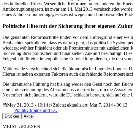
des kulturellen Erbes. Wesentliche Reformen, unter anderem im Energ
Antikorruptionsgesetz ist zwar am 14. Mai 2013 verabschiedet word
eines Antidiskriminierungsgesetzes ist wegen anti-homosexueller Prot
Politische Elite mit der Sicherung ihrer eigenen Zukun
Die genannten Reformschritte finden vor dem Hintergrund einer weiter
Beobachter spekulieren, dass es darum geht, das politische System 
wiedergewählter Präsident oder als Premierminister mit zusätzlichen K
Sicherung ihrer politischen und finanziellen Zukunft beschäftigt. Die
Feigenblatt für eine innenpolitische Entwicklung dienen, die den von
Mittlerweile verschlechtert sich die ökonomische Lage des Landes. 
Hieran ist neben externen Faktoren auch die fehlende Reformbereitsc
Die ukrainische Führung hat bislang weder den Geist noch den Buchst
eine Unterzeichnung des Abkommens zu erreichen, um die Assoziierung
November nicht ändern, wäre die EU schlecht beraten, sich auf eine 
May 31, 2013 - 10:14
Zuletzt aktualisiert: Mar 7, 2014 - 00:13
Politik
Ukraine und EU
Drucken
Aktie
MEIST GELESEN