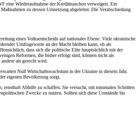
 IWF eine Wiederaufnahme der Kredittranchen verweigert. Ein
gene Maßnahmen zu dessen Umsetzung abgelehnt. Die Verabschiedung
reitung eines Volksentscheids auf nationaler Ebene. Viele ukrainische
inkender Umfragewerte an der Macht bleiben kann, ob als
nsichtlich, dass sich die politische Elite hauptsächlich mit der
wenigen Reformen, die bisher erfolgt sind, können nicht als
 andere als gerecht wird.
rwarten Null Wirtschaftswachstum in der Ukraine in diesem Jahr.
 der eigenen Bevölkerung sorgt.
ernsthaft Abhilfe zu schaffen. Sie versucht, mit minimalen Schritten
enpolitischen Zwecke zu nutzen. Sollten sich diese Umstände bis