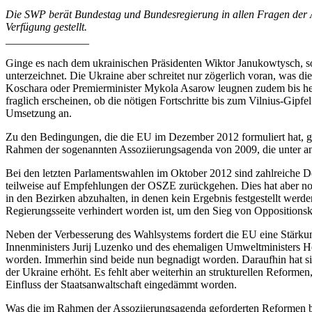
Die SWP berät Bundestag und Bundesregierung in allen Fragen der A
Verfügung gestellt.
_______________
Ginge es nach dem ukrainischen Präsidenten Wiktor Janukowtysch, s
unterzeichnet. Die Ukraine aber schreitet nur zögerlich voran, was d
Koschara oder Premierminister Mykola Asarow leugnen zudem bis heute
fraglich erscheinen, ob die nötigen Fortschritte bis zum Vilnius-Gip
Umsetzung an.
Zu den Bedingungen, die die EU im Dezember 2012 formuliert hat, ge
Rahmen der sogenannten Assoziierungsagenda von 2009, die unter ande
Bei den letzten Parlamentswahlen im Oktober 2012 sind zahlreiche D
teilweise auf Empfehlungen der OSZE zurückgehen. Dies hat aber n
in den Bezirken abzuhalten, in denen kein Ergebnis festgestellt werde
Regierungsseite verhindert worden ist, um den Sieg von Oppositionsk
Neben der Verbesserung des Wahlsystems fordert die EU eine Stärkung 
Innenministers Jurij Luzenko und des ehemaligen Umweltministers Heo
worden. Immerhin sind beide nun begnadigt worden. Daraufhin hat si
der Ukraine erhöht. Es fehlt aber weiterhin an strukturellen Reformen,
Einfluss der Staatsanwaltschaft eingedämmt worden.
Was die im Rahmen der Assoziierungsagenda geforderten Reformen betri