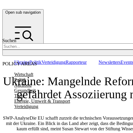
Open sub navigation
Suchen
Ukraine
Politik
Verteidigung
Rapporteur
Newsletters
Event
POLICY AREAS
Wirtschaft
Ukraine: Mangelnde Refor
Politik
Agrifood
gefährdet Assoziierung 
Gesundheit
Tech
Energie, Umwelt & Transport
Verteidigung
SWP-AnalyseDie EU schafft zurzeit die technischen Voraussetzunge
mit der Ukraine. Ein Blick in das Land aber zeigt, dass die Bedin
kaum erfüllt sind, meint Susan Stewart von der Stiftung Wisse