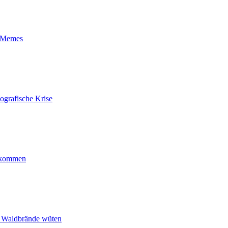
t-Memes
ografische Krise
ankommen
n Waldbrände wüten