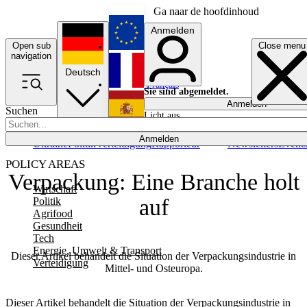
Ga naar de hoofdinhoud
Anmelden
Open sub
Close menu
English
navigation
Deutsch
Français
Sie sind abgemeldet.
Anmelden
Suchen
Licht aus
Español
Anmelden
Ukraine
Politik
Verteidigung
Rapporteur
Newsletters
Event
POLICY AREAS
Verpackung: Eine Branche holt
Wirtschaft
auf
Politik
Agrifood
Gesundheit
Tech
Energie, Umwelt & Transport
Dieser Artikel behandelt die Situation der Verpackungsindustrie in
Verteidigung
Mittel- und Osteuropa.
Dieser Artikel behandelt die Situation der Verpackungsindustrie in