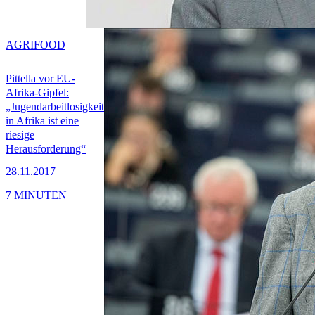
AGRIFOOD
Pittella vor EU-
Afrika-Gipfel:
„Jugendarbeitlosigkeit
in Afrika ist eine
riesige
Herausforderung“
28.11.2017
7 MINUTEN