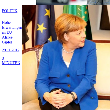
POLITIK
Hohe
Erwartungen
an EU-
Afrika-
Gipfel
29.11.2017
3
MINUTEN