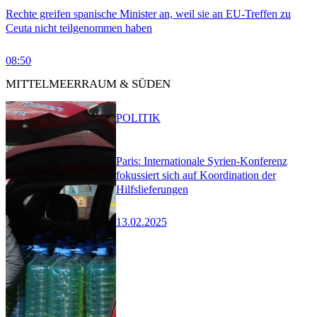
Rechte greifen spanische Minister an, weil sie an EU-Treffen zu
Ceuta nicht teilgenommen haben
08:50
MITTELMEERRAUM & SÜDEN
POLITIK
Paris: Internationale Syrien-Konferenz
fokussiert sich auf Koordination der
Hilfslieferungen
13.02.2025