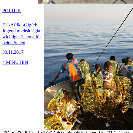
POLITIK
EU-Afrika-Gipfel:
Jugendarbeitslosigkeit
wichtiges Thema für
beide Seiten
30.11.2017
4 MINUTEN
Nov 28, 2017 - 15:28
Zuletzt aktualisiert: Dec 15, 2017 - 11:05