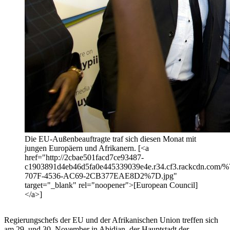
Die EU-Außenbeauftragte traf sich diesen Monat mit
jungen Europäern und Afrikanern. [<a
href="http://2cbae501facd7ce93487-
c1903891d4eb46d5fa0e445339039e4e.r34.cf3.rackcdn.com/
707F-4536-AC69-2CB377EAE8D2%7D.jpg"
target="_blank" rel="noopener">[European Council]
</a>]
Regierungschefs der EU und der Afrikanischen Union treffen sich
am 29. und 30. November in Abidjan, der Hauptstadt der