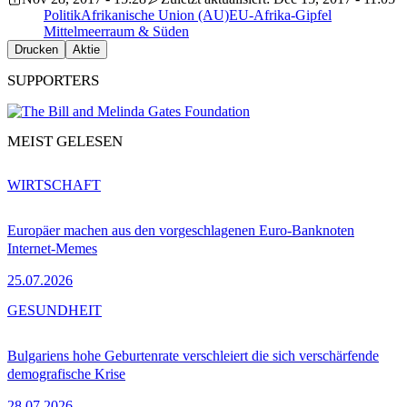
Politik
Afrikanische Union (AU)
EU-Afrika-Gipfel
Mittelmeerraum & Süden
Drucken
Aktie
SUPPORTERS
MEIST GELESEN
WIRTSCHAFT
Europäer machen aus den vorgeschlagenen Euro-Banknoten
Internet-Memes
25.07.2026
GESUNDHEIT
Bulgariens hohe Geburtenrate verschleiert die sich verschärfende
demografische Krise
28.07.2026