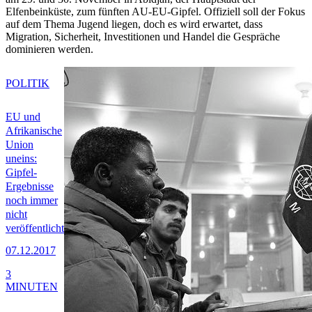
Elfenbeinküste, zum fünften AU-EU-Gipfel. Offiziell soll der Fokus
auf dem Thema Jugend liegen, doch es wird erwartet, dass
Migration, Sicherheit, Investitionen und Handel die Gespräche
dominieren werden.
POLITIK
EU und
Afrikanische
Union
uneins:
Gipfel-
Ergebnisse
noch immer
nicht
veröffentlicht
07.12.2017
3
MINUTEN