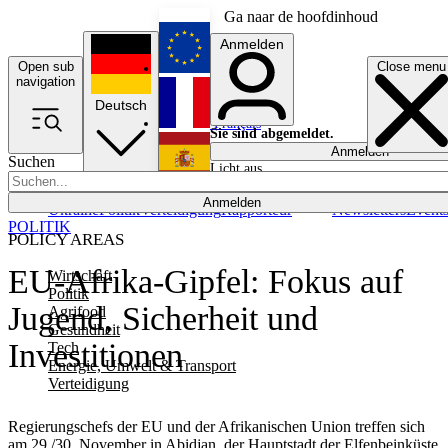
Ga naar de hoofdinhoud
Anmelden
Open sub
Close menu
English
navigation
Deutsch
Français
Sie sind abgemeldet.
Anmelden
Suchen
Licht aus
Español
Anmelden
Ukraine
Politik
Verteidigung
Rapporteur
Newsletters
Event
POLITIK
POLICY AREAS
EU-Afrika-Gipfel: Fokus auf
Wirtschaft
Politik
Jugend, Sicherheit und
Agrifood
Gesundheit
Investitionen
Tech
Energie, Umwelt & Transport
Verteidigung
Regierungschefs der EU und der Afrikanischen Union treffen sich
am 29./30. November in Abidjan, der Hauptstadt der Elfenbeinküste