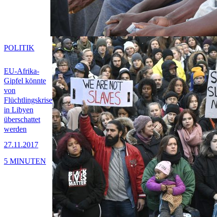
POLITIK
EU-Afrika-
Gipfel könnte
von
Flüchtlingskrise
in Libyen
überschattet
werden
27.11.2017
5 MINUTEN