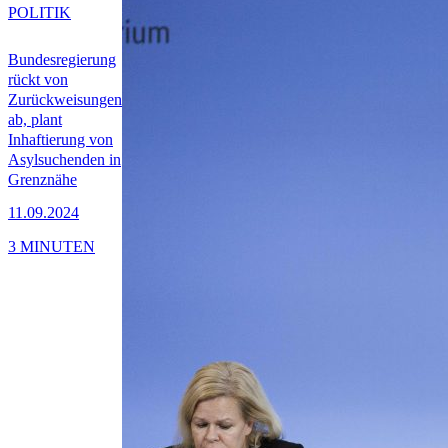
POLITIK
Bundesregierung
rückt von
Zurückweisungen
ab, plant
Inhaftierung von
Asylsuchenden in
Grenznähe
11.09.2024
3 MINUTEN