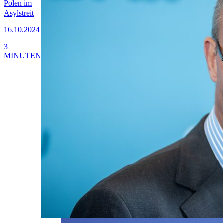
Polen im
Asylstreit
16.10.2024
3
MINUTEN