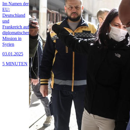
Im Namen der
EU:
Deutschland
und
Frankreich auf
diplomatischer
Mission in
Syrien
03.01.2025
5 MINUTEN