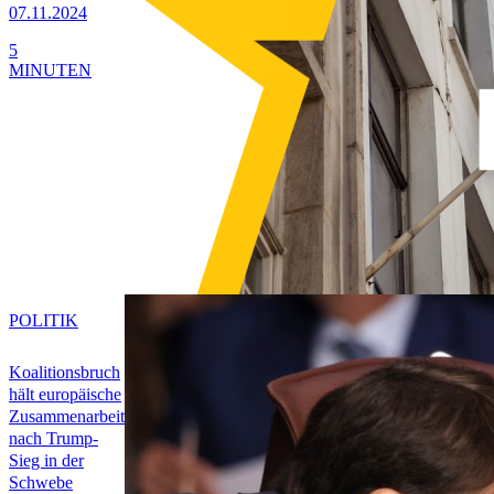
07.11.2024
5
MINUTEN
POLITIK
Koalitionsbruch
hält europäische
Zusammenarbeit
nach Trump-
Sieg in der
Schwebe