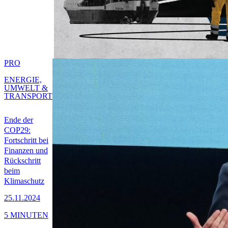
PRO
ENERGIE,
UMWELT &
TRANSPORT
Ende der
COP29:
Fortschritt bei
Finanzen und
Rückschritt
beim
Klimaschutz
25.11.2024
5 MINUTEN