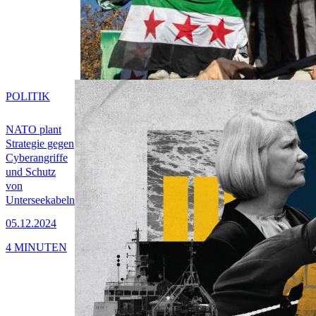
POLITIK
NATO plant
Strategie gegen
Cyberangriffe
und Schutz
von
Unterseekabeln
05.12.2024
4 MINUTEN