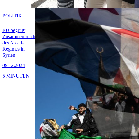
POLITIK
EU begrüßt
Zusammenbruch
des Assad-
Regimes in
Syrien
09.12.2024
5 MINUTEN