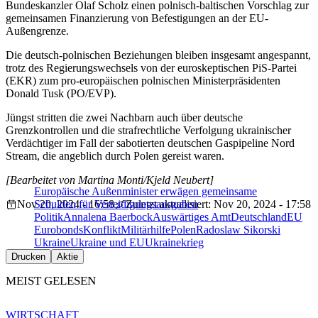
Bundeskanzler Olaf Scholz einen polnisch-baltischen Vorschlag zur
gemeinsamen Finanzierung von Befestigungen an der EU-
Außengrenze.
Die deutsch-polnischen Beziehungen bleiben insgesamt angespannt,
trotz des Regierungswechsels von der euroskeptischen PiS-Partei
(EKR) zum pro-europäischen polnischen Ministerpräsidenten
Donald Tusk (PO/EVP).
Jüngst stritten die zwei Nachbarn auch über deutsche
Grenzkontrollen und die strafrechtliche Verfolgung ukrainischer
Verdächtiger im Fall der sabotierten deutschen Gaspipeline Nord
Stream, die angeblich durch Polen gereist waren.
[Bearbeitet von Martina Monti/Kjeld Neubert]
Europäische Außenminister erwägen gemeinsame
Nov 20, 2024 - 16:58
Schulden für Verteidigungsausgaben
Zuletzt aktualisiert: Nov 20, 2024 - 17:58
Politik
Annalena Baerbock
Auswärtiges Amt
Deutschland
EU
Eurobonds
Konflikt
Militärhilfe
Polen
Radoslaw Sikorski
Ukraine
Ukraine und EU
Ukrainekrieg
Drucken
Aktie
MEIST GELESEN
WIRTSCHAFT