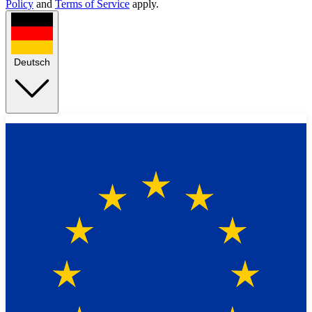
Policy
and
Terms of Service
apply.
Deutsch