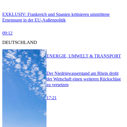
EXKLUSIV: Frankreich und Spanien kritisieren umstrittene
Ernennung in der EU-Außenpolitik
09:12
DEUTSCHLAND
ENERGIE, UMWELT & TRANSPORT
Der Niedrigwasserstand am Rhein droht
der Wirtschaft einen weiteren Rückschlag
zu versetzen
17:21