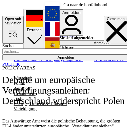
Ga naar de hoofdinhoud
Anmelden
Open sub
Close menu
English
navigation
Deutsch
Français
Sie sind abgemeldet.
Anmelden
Suchen
Licht aus
Español
Anmelden
Ukraine
Politik
Verteidigung
Rapporteur
Newsletters
Event
POLITIK
POLICY AREAS
Debatte um europäische
Wirtschaft
Politik
Verteidigungsanleihen:
Agrifood
Gesundheit
Deutschland widerspricht Polen
Tech
Energie, Umwelt & Transport
Verteidigung
Das Auswärtige Amt weist die polnische Behauptung, die größten
EU-Länder unterstützten europäische „Verteidigungsanleihen“,