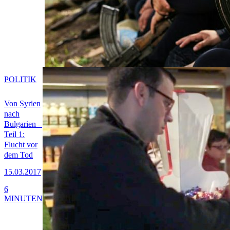
POLITIK
Von Syrien
nach
Bulgarien –
Teil 1:
Flucht vor
dem Tod
15.03.2017
6
MINUTEN