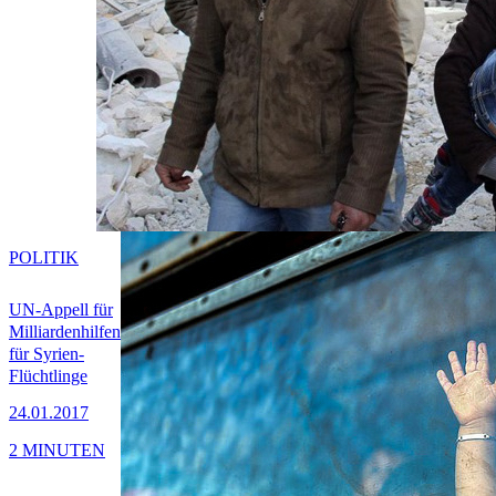
POLITIK
UN-Appell für
Milliardenhilfen
für Syrien-
Flüchtlinge
24.01.2017
2 MINUTEN