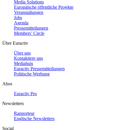
Media Solutions
Europäische öffentliche Projekte
Veranstaltungen
Jobs
Agenda
Pressemitteilungen
Members’ Circle
Über Euractiv
Über uns
Kontaktiere uns
Mediahuis
Euractiv Pressemitteilungen
Politische Werbung
Abos
Euractiv Pro
Newsletters
Rapporteur
Englische Newsletters
Social