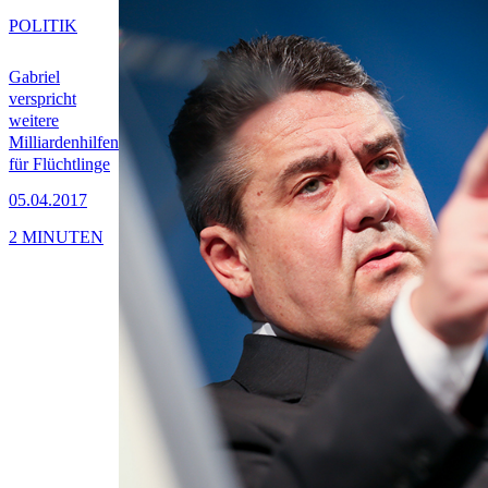
POLITIK
Gabriel
verspricht
weitere
Milliardenhilfen
für Flüchtlinge
05.04.2017
2 MINUTEN