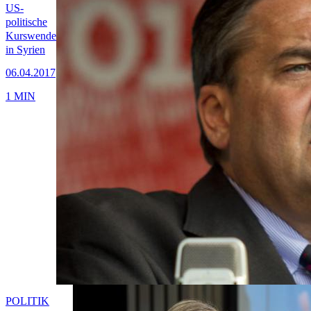
US-
politische
Kurswende
in Syrien
06.04.2017
1 MIN
POLITIK