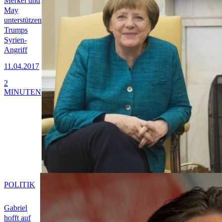
Merkel und
May
unterstützen
Trumps
Syrien-
Angriff
11.04.2017
2
MINUTEN
POLITIK
Gabriel
hofft auf