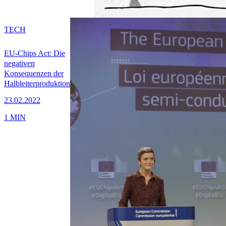
TECH
EU-Chips Act: Die
negativen
Konsequenzen der
Halbleiterproduktion
23.02.2022
1 MIN