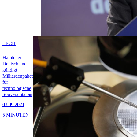
TECH
Halbleiter:
Deutschland
kündigt
Milliardenpaket
für
technologische
Souveränität an
03.09.2021
5 MINUTEN