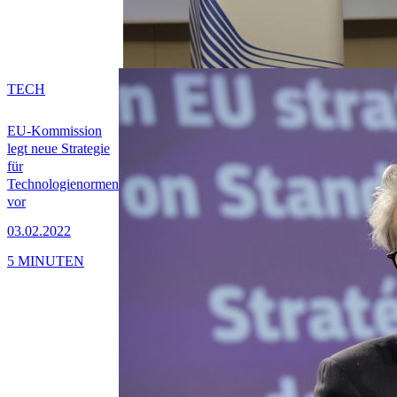
TECH
EU-Kommission
legt neue Strategie
für
Technologienormen
vor
03.02.2022
5 MINUTEN