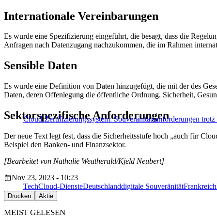
Internationale Vereinbarungen
Es wurde eine Spezifizierung eingeführt, die besagt, dass die Regel
Anfragen nach Datenzugang nachzukommen, die im Rahmen internatio
Sensible Daten
Es wurde eine Definition von Daten hinzugefügt, die mit der des Ges
Daten, deren Offenlegung die öffentliche Ordnung, Sicherheit, Gesund
Sektorspezifische Anforderungen
Cloud-Zertifizierungssystem: Souveränitätsanforderungen trotz
Der neue Text legt fest, dass die Sicherheitsstufe hoch „auch für Clou
Beispiel den Banken- und Finanzsektor.
[Bearbeitet von Nathalie Weatherald/Kjeld Neubert]
Nov 23, 2023 - 10:23
Tech
Cloud-Dienste
Deutschland
digitale Souveränität
Frankreich
Drucken
Aktie
MEIST GELESEN