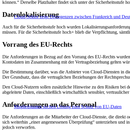
können.“ Derselbe Platzhalter findet sich unter der Sicherheitsstufe 
Datenlokalisierung
Cloud-Sektor zeigt Divergenzen zwischen Frankreich und Deu
Auch für die Sicherheitsstufe hoch wurden Lokalisierungsanforderun
müssen. Für die Sicherheitsstufe hoch+ blieb die Verpflichtung, sämtl
Vorrang des EU-Rechts
Die Anforderungen in Bezug auf den Vorrang des EU-Rechts wurden fü
Kontodaten im Zusammenhang mit der Vertragsbeziehung gelten würden
Die Bestimmung darüber, was die Anbieter von Cloud-Diensten in die
Der Grundsatz, dass die vertraglichen Beziehungen der Rechtsprechun
Den Cloud-Nutzern sollen zusätzliche Hinweise zu den Risiken bei de
abgeleitete Daten, einschließlich wirtschaftlich sensibler, vertraulich
Anforderungen an das Personal
Mitgliedstaaten suchen Lösung zum Schutz von EU-Daten
Die Anforderungen an die Mitarbeiter der Cloud-Dienste, die direkt 
sich weiterhin „einer angemessenen Überprüfung“ unterziehen und in 
jedoch verworfen.