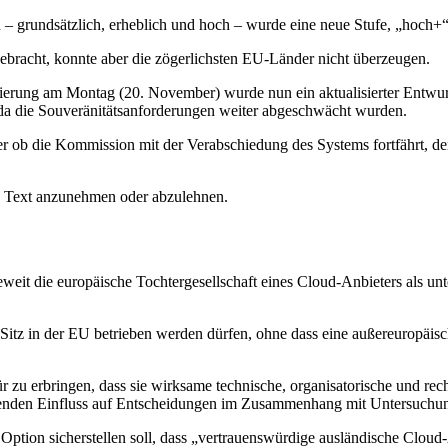
 – grundsätzlich, erheblich und hoch – wurde eine neue Stufe, „hoch+“,
ebracht, konnte aber die zögerlichsten EU-Länder nicht überzeugen.
zierung am Montag (20. November) wurde nun ein aktualisierter Entwur
, da die Souveränitätsanforderungen weiter abgeschwächt wurden.
der ob die Kommission mit der Verabschiedung des Systems fortfährt, 
en Text anzunehmen oder abzulehnen.
eit die europäische Tochtergesellschaft eines Cloud-Anbieters als unt
tz in der EU betrieben werden dürfen, ohne dass eine außereuropäische
r zu erbringen, dass sie wirksame technische, organisatorische und re
enden Einfluss auf Entscheidungen im Zusammenhang mit Untersuchun
ption sicherstellen soll, dass „vertrauenswürdige ausländische Cloud-A