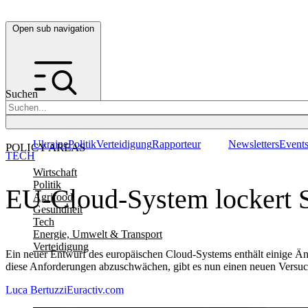
Open sub navigation
Suchen
Ukraine
Politik
Verteidigung
Rapporteur
Newsletters
Event
POLICY AREAS
TECH
Wirtschaft
Politik
EU-Cloud-System lockert S
Agrifood
Gesundheit
Tech
Energie, Umwelt & Transport
Verteidigung
Ein neuer Entwurf des europäischen Cloud-Systems enthält einige Än
diese Anforderungen abzuschwächen, gibt es nun einen neuen Versuc
Luca Bertuzzi
Euractiv.com