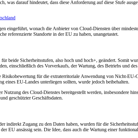
hoch, was darauf hindeutet, dass diese Anforderung auf diese Stufe ausg
tschland
gen eingeführt, wonach die Anbieter von Cloud-Diensten über mindest
iche referenzierte Standorte in der EU zu haben, unangetastet.
r beide Sicherheitsstufen, also hoch und hoch+, geändert. Somit wur
, einschließlich des Vorverkaufs, der Wartung, des Betriebs und des 
 Risikobewertung für die extraterritoriale Anwendung von Nicht-EU-Ge
g eines EU-Landes unterliegen sollten, wurde jedoch beibehalten.
r Nutzung des Cloud-Dienstes bereitgestellt werden, insbesondere hins
er und geschützter Geschäftsdaten.
oder indirekt Zugang zu den Daten haben, wurden für die Sicherheitsst
der EU ansässig sein. Die Idee, dass auch die Wartung einer funktion