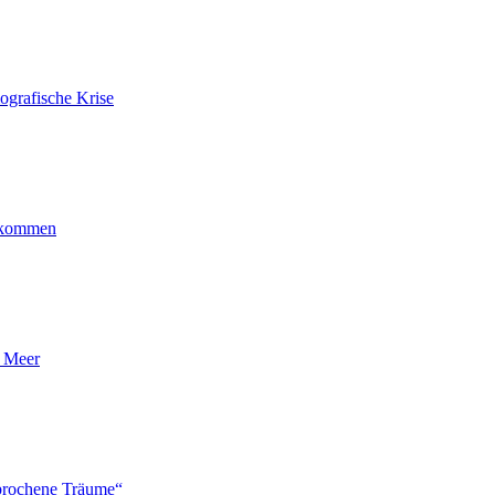
ografische Krise
ankommen
n Meer
brochene Träume“