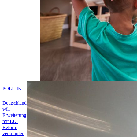
POLITIK
Deutschland
will
Erweiterung
mit EU-
Reform
verknüpfen