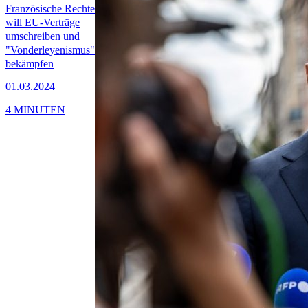
Französische Rechte
will EU-Verträge
umschreiben und
"Vonderleyenismus"
bekämpfen
01.03.2024
4 MINUTEN