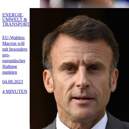
ENERGIE,
UMWELT &
TRANSPORT
EU-Wahlen:
Macron will
mit besonders
pro-
europäischer
Haltung
punkten
04.08.2023
4 MINUTEN