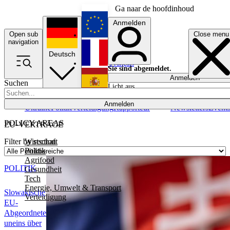
Ga naar de hoofdinhoud
Anmelden
Open sub
Close menu
English
navigation
Deutsch
Français
Sie sind abgemeldet.
Anmelden
Suchen
Licht aus
Español
Anmelden
Ukraine
Politik
Verteidigung
Rapporteur
Newsletters
Event
POLICY AREAS
EU-VERTRÄGE
Wirtschaft
Filter by section
Politik
Agrifood
POLITIK
Gesundheit
Tech
Energie, Umwelt & Transport
Slowakische
Verteidigung
EU-
Abgeordnete
uneins über