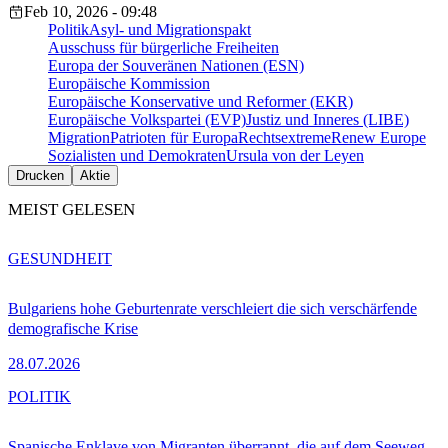
Feb 10, 2026 - 09:48
Politik
Asyl- und Migrationspakt
Ausschuss für bürgerliche Freiheiten
Europa der Souveränen Nationen (ESN)
Europäische Kommission
Europäische Konservative und Reformer (EKR)
Europäische Volkspartei (EVP)
Justiz und Inneres (LIBE)
Migration
Patrioten für Europa
Rechtsextreme
Renew Europe
Sozialisten und Demokraten
Ursula von der Leyen
Drucken
Aktie
MEIST GELESEN
GESUNDHEIT
Bulgariens hohe Geburtenrate verschleiert die sich verschärfende
demografische Krise
28.07.2026
POLITIK
Spanische Enklave von Migranten überrannt, die auf dem Seeweg