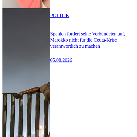
POLITIK
Spanien fordert seine Verbündeten auf,
Marokko nicht für die Ceuta-Krise
verantwortlich zu machen
05.08.2026