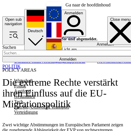
Ga naar de hoofdinhoud
Anmelden
Open sub
Close menu
English
navigation
Deutsch
Français
Sie sind abgemeldet.
Anmelden
Suchen
Licht aus
Español
Anmelden
Ukraine
Politik
Verteidigung
Rapporteur
Newsletters
Event
POLITIK
POLICY AREAS
Die extreme Rechte verstärkt
Wirtschaft
Politik
ihren Einfluss auf die EU-
Agrifood
Gesundheit
Migrationspolitik
Tech
Energie, Umwelt & Transport
Verteidigung
Zwei wichtige Abstimmungen im Europäischen Parlament zeigen
die zunehmende Abhängigkeit der EVP von rechtsextremen