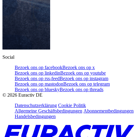
Social
Bezoek ons op facebook
Bezoek ons op x
Bezoek ons op linkedin
Bezoek ons op youtube
Bezoek ons op rss-feed
Bezoek ons op instagram
Bezoek ons op mastodon
Bezoek ons op telegram
Bezoek ons op bluesky
Bezoek ons op threads
©
2026
Euractiv DE
Datenschutzerklärung
Cookie Politik
Allgemeine Geschäftsbedingungen
Abonnementbedingungen
Handelsbedingungen