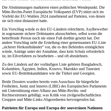
Die Abstimmungen markieren einen politischen Wendepunkt. Die
Mitte-Rechts-Partei Europäische Volkspartei (EVP) stützt sich im
Vorfeld der EU-Wahlen 2024 zunehmend auf Parteien, von denen
sie sich einst distanziert hatte.
Ein Vorschlag würde es den EU-Ländern erleichtern, Asylbewerber
in sogenannte sichere Drittstaaten abzuschieben, selbst wenn die
betreffende Person noch nie einen Fuß dorthin gesetzt hat. Der
andere Vorschlag sieht die Erstellung einer gemeinsamen EU-Liste
„sicherer Herkunftsländer” vor, die es den Behörden ermöglichen
würde, Anträge unter der Annahme, dass kein Schutz erforderlich
ist, im Eilverfahren zu bearbeiten – und oft abzulehnen.
Zu den Ländern auf der vorläufigen Liste gehören Bangladesch,
Kolumbien, Ägypten, Indien, Kosovo, Marokko und Tunesien
sowie EU-Beitrittskandidaten wie die Türkei und Georgien.
Beide Dossiers wurden bereits vom Ausschuss für bürgerliche
Freiheiten, Justiz und Inneres (LIBE) des Europäischen Parlaments
mit Unterstützung einer Allianz aus Mitte-Rechts- und
Rechtsextremen gebilligt, was Kritik von zivilgesellschaftlichen
Gruppen und Mitte-Links-Abgeordneten hervorgerufen hat.
Patrioten für Europa und Europa der souveränen Nationen