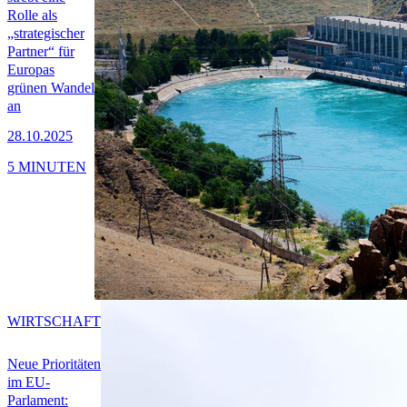
Rolle als
„strategischer
Partner“ für
Europas
grünen Wandel
an
28.10.2025
5 MINUTEN
WIRTSCHAFT
Neue Prioritäten
im EU-
Parlament: