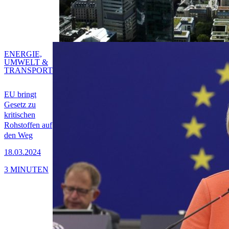
ENERGIE,
UMWELT &
TRANSPORT
EU bringt
Gesetz zu
kritischen
Rohstoffen auf
den Weg
18.03.2024
3 MINUTEN