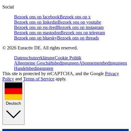
Social
Bezoek ons op facebook
Bezoek ons op x
Bezoek ons op linkedin
Bezoek ons op youtube
Bezoek ons op rss-feed
Bezoek ons op instagram
Bezoek ons op mastodon
Bezoek ons op telegram
Bezoek ons op bluesky
Bezoek ons op threads
©
2026
Euractiv DE. All rights reserved.
Datenschutzerklärung
Cookie Politik
Allgemeine Geschäftsbedingungen
Abonnementbedingungen
Handelsbedingungen
This site is protected by reCAPTCHA, and the Google
Privacy
Policy
and
Terms of Service
apply.
Deutsch