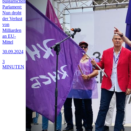
bulgarischen
Parlament:
Nun droht
der Verlust
von
Milliarden
an EU-
Mittel
30.09.2024
3
MINUTEN