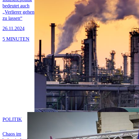
bedeutet auch
„Verlierer gehen
zu lassen“
26.11.2024
5 MINUTEN
POLITIK
Chaos im