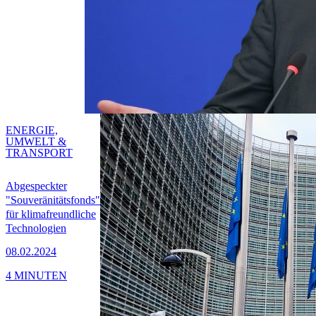
ENERGIE,
UMWELT &
TRANSPORT
Abgespeckter
"Souveränitätsfonds"
für klimafreundliche
Technologien
08.02.2024
4 MINUTEN