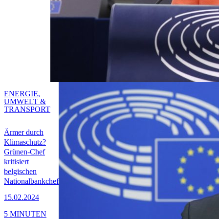
ENERGIE,
UMWELT &
TRANSPORT
Ärmer durch
Klimaschutz?
Grünen-Chef
kritisiert
belgischen
Nationalbankchef
15.02.2024
5 MINUTEN