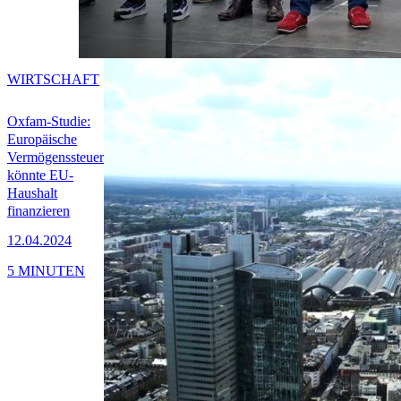
WIRTSCHAFT
Oxfam-Studie:
Europäische
Vermögenssteuer
könnte EU-
Haushalt
finanzieren
12.04.2024
5 MINUTEN