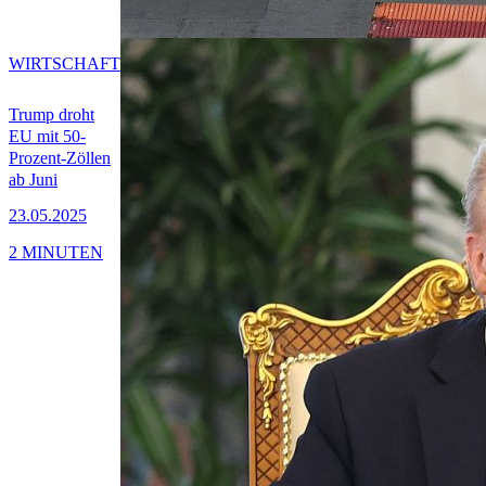
WIRTSCHAFT
Trump droht
EU mit 50-
Prozent-Zöllen
ab Juni
23.05.2025
2 MINUTEN