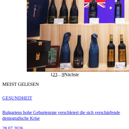
1
2
3
…
9
Nächste
MEIST GELESEN
GESUNDHEIT
Bulgariens hohe Geburtenrate verschleiert die sich verschärfende
demografische Krise
28.07.2026