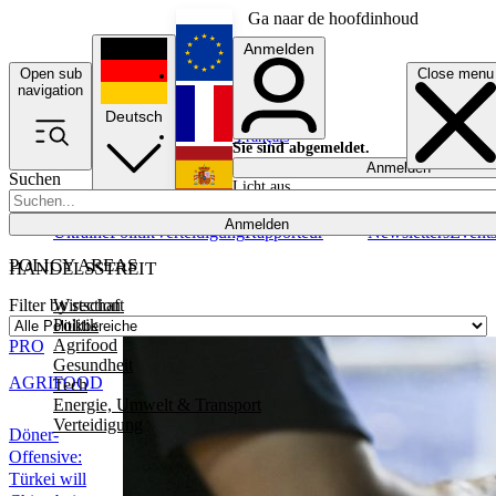
Ga naar de hoofdinhoud
Anmelden
Open sub
Close menu
English
navigation
Deutsch
Français
Sie sind abgemeldet.
Anmelden
Suchen
Licht aus
Español
Anmelden
Ukraine
Politik
Verteidigung
Rapporteur
Newsletters
Event
POLICY AREAS
HANDELSSTREIT
Wirtschaft
Filter by section
Politik
Agrifood
PRO
Gesundheit
AGRIFOOD
Tech
Energie, Umwelt & Transport
Verteidigung
Döner-
Offensive:
Türkei will