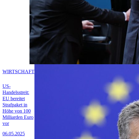
WIRTSCHAFT
US-
Handelsstreit:
EU bereitet
Strafpaket in
Höhe von 100
Milliarden Euro
vor
06.05.2025