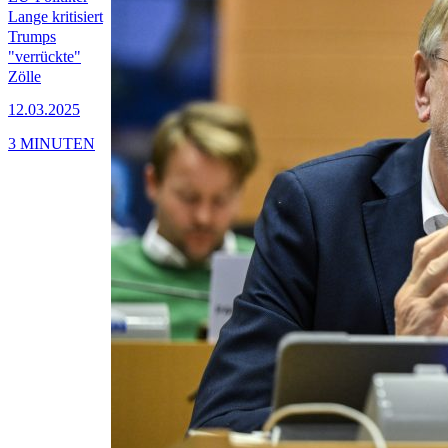
Lange kritisiert
Trumps
"verrückte"
Zölle
12.03.2025
3 MINUTEN