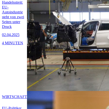
Handelsstreit:
EU-
Autoindustrie
steht von zwei
Seiten unter
Druck
02.04.2025
4 MINUTEN
WIRTSCHAFT
EU-Politiker