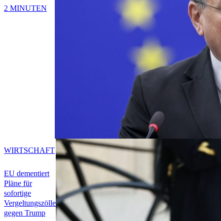
2 MINUTEN
WIRTSCHAFT
EU dementiert
Pläne für
sofortige
Vergeltungszölle
gegen Trump