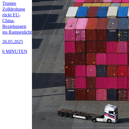
Trumps
Zolldrohung
rückt EU-
China-
Beziehungen
ins Rampenlicht
26.05.2025
6 MINUTEN