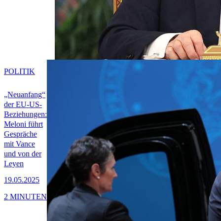
POLITIK
„Neuanfang“
der EU-US-
Beziehungen:
Meloni führt
Gespräche
mit Vance
und von der
Leyen
19.05.2025
2 MINUTEN