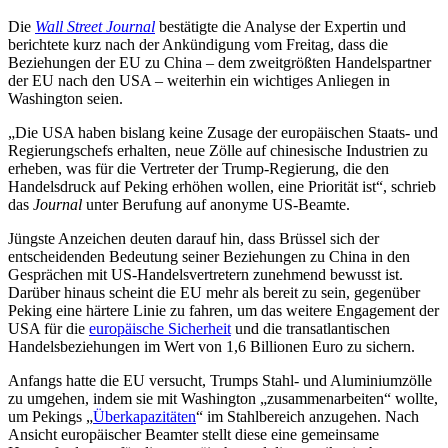
Die
Wall Street Journal
bestätigte die Analyse der Expertin und
berichtete kurz nach der Ankündigung vom Freitag, dass die
Beziehungen der EU zu China – dem zweitgrößten Handelspartner
der EU nach den USA – weiterhin ein wichtiges Anliegen in
Washington seien.
„Die USA haben bislang keine Zusage der europäischen Staats- und
Regierungschefs erhalten, neue Zölle auf chinesische Industrien zu
erheben, was für die Vertreter der Trump-Regierung, die den
Handelsdruck auf Peking erhöhen wollen, eine Priorität ist“, schrieb
das
Journal
unter Berufung auf anonyme US-Beamte.
Jüngste Anzeichen deuten darauf hin, dass Brüssel sich der
entscheidenden Bedeutung seiner Beziehungen zu China in den
Gesprächen mit US-Handelsvertretern zunehmend bewusst ist.
Darüber hinaus scheint die EU mehr als bereit zu sein, gegenüber
Peking eine härtere Linie zu fahren, um das weitere Engagement der
USA für die
europäische Sicherheit
und die transatlantischen
Handelsbeziehungen im Wert von 1,6 Billionen Euro zu sichern.
Anfangs hatte die EU versucht, Trumps Stahl- und Aluminiumzölle
zu umgehen, indem sie mit Washington „zusammenarbeiten“ wollte,
um Pekings „
Überkapazitäten
“ im Stahlbereich anzugehen. Nach
Ansicht europäischer Beamter stellt diese eine gemeinsame