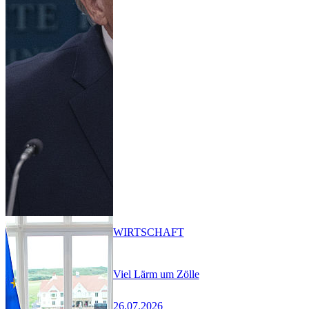
WIRTSCHAFT
Viel Lärm um Zölle
26.07.2026