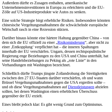
Außerdem dürfte es Zusagen enthalten, amerikanische
Unternehmensinvestitionen in Europa zu erleichtern und die EU-
Zölle auf US-Industrieprodukte wie Autos zu senken.
Eine solche Strategie birgt erhebliche Risiken. Insbesondere könnten
chinesische Vergeltungsmaßnahmen die schwächelnde europäische
Wirtschaft rasch in eine Rezession stürzen.
Darüber hinaus könnte eine härtere Haltung gegenüber China – von
dem sich die EU offiziell zu einer „
Risikominderung
“, aber nicht zu
einer ‚Entkopplung‘ verpflichtet hat – die inneren Spaltungen
innerhalb der EU verschärfen. Ungarn, dessen rechtspopulistische
Regierung enge Beziehungen zu den USA und China unterhält, hat
seine Handelsbeziehungen zu Peking als „rote Linie“ in den
Verhandlungen mit Washington bezeichnet.
Schließlich dürfte Trumps jüngste Zollandrohung die Streitigkeiten
zwischen den 27 EU-Staaten darüber verschärfen, ob und wann
Brüssel Vergeltungsmaßnahmen gegen die USA ergreifen sollte –
und ob diese Vergeltungsmaßnahmen auf
Dienstleistungen
abzielen
sollten, bei denen Washington einen erheblichen Überschuss
gegenüber der EU erzielt.
Eines bleibt jedoch klar: Es gibt wenig Grund zum Optimismus.