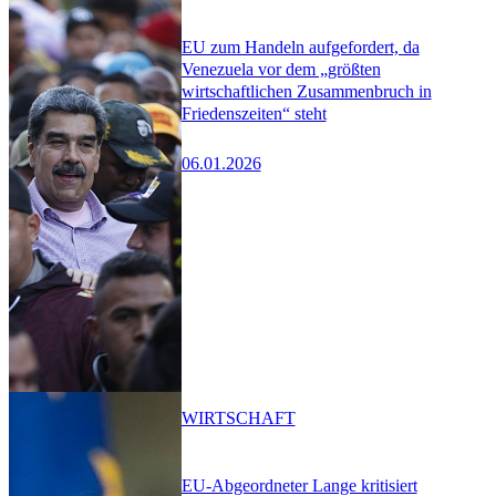
EU zum Handeln aufgefordert, da
Venezuela vor dem „größten
wirtschaftlichen Zusammenbruch in
Friedenszeiten“ steht
06.01.2026
WIRTSCHAFT
EU-Abgeordneter Lange kritisiert