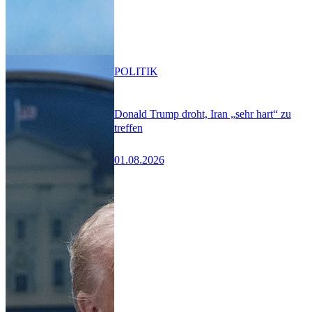
POLITIK
Donald Trump droht, Iran „sehr hart“ zu
treffen
01.08.2026