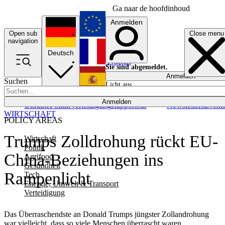
Ga naar de hoofdinhoud
Anmelden
Open sub
Close menu
English
navigation
Deutsch
Français
Sie sind abgemeldet.
Anmelden
Suchen
Licht aus
Español
Anmelden
Ukraine
Politik
Verteidigung
Rapporteur
Newsletters
Event
WIRTSCHAFT
POLICY AREAS
Trumps Zolldrohung rückt EU-
Wirtschaft
Politik
China-Beziehungen ins
Agrifood
Gesundheit
Rampenlicht
Tech
Energie, Umwelt & Transport
Verteidigung
Das Überraschendste an Donald Trumps jüngster Zollandrohung
war vielleicht, dass so viele Menschen überrascht waren.