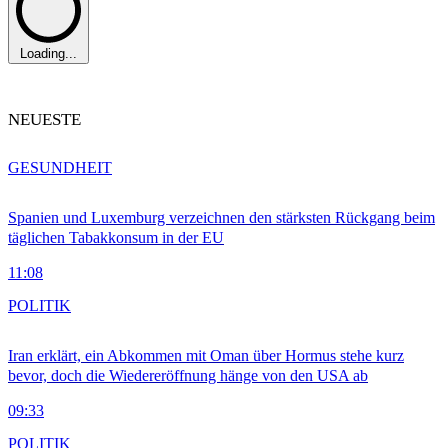
Loading...
NEUESTE
GESUNDHEIT
Spanien und Luxemburg verzeichnen den stärksten Rückgang beim
täglichen Tabakkonsum in der EU
11:08
POLITIK
Iran erklärt, ein Abkommen mit Oman über Hormus stehe kurz
bevor, doch die Wiedereröffnung hänge von den USA ab
09:33
POLITIK