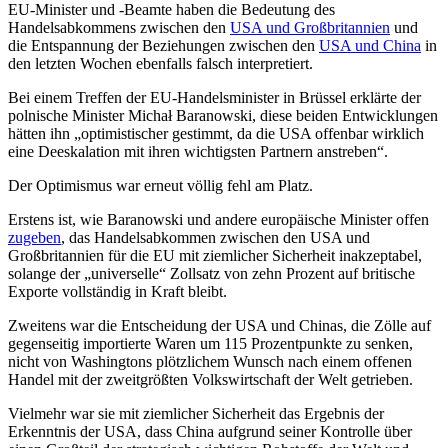
EU-Minister und -Beamte haben die Bedeutung des
Handelsabkommens zwischen den
USA und Großbritannien
und
die Entspannung der Beziehungen zwischen den
USA und China
in
den letzten Wochen ebenfalls falsch interpretiert.
Bei einem Treffen der EU-Handelsminister in Brüssel erklärte der
polnische Minister Michał Baranowski, diese beiden Entwicklungen
hätten ihn „optimistischer gestimmt, da die USA offenbar wirklich
eine Deeskalation mit ihren wichtigsten Partnern anstreben“.
Der Optimismus war erneut völlig fehl am Platz.
Erstens ist, wie Baranowski und andere europäische Minister offen
zugeben
, das Handelsabkommen zwischen den USA und
Großbritannien für die EU mit ziemlicher Sicherheit inakzeptabel,
solange der „universelle“ Zollsatz von zehn Prozent auf britische
Exporte vollständig in Kraft bleibt.
Zweitens war die Entscheidung der USA und Chinas, die Zölle auf
gegenseitig importierte Waren um 115 Prozentpunkte zu senken,
nicht von Washingtons plötzlichem Wunsch nach einem offenen
Handel mit der zweitgrößten Volkswirtschaft der Welt getrieben.
Vielmehr war sie mit ziemlicher Sicherheit das Ergebnis der
Erkenntnis der USA, dass China aufgrund seiner Kontrolle über