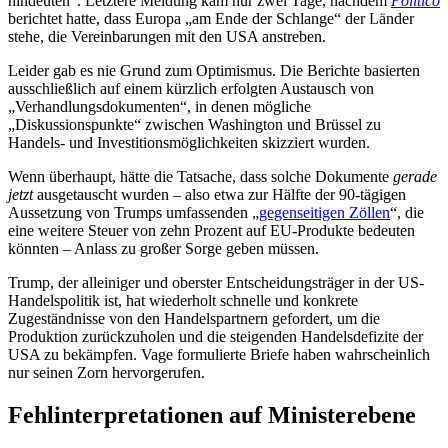
hindeuten“. Letztere Meldung kam nur zwei Tage, nachdem
Politico
berichtet hatte, dass Europa „am Ende der Schlange“ der Länder
stehe, die Vereinbarungen mit den USA anstreben.
Leider gab es nie Grund zum Optimismus. Die Berichte basierten
ausschließlich auf einem kürzlich erfolgten Austausch von
„Verhandlungsdokumenten“, in denen mögliche
„Diskussionspunkte“ zwischen Washington und Brüssel zu
Handels- und Investitionsmöglichkeiten skizziert wurden.
Wenn überhaupt, hätte die Tatsache, dass solche Dokumente
gerade
jetzt
ausgetauscht wurden – also etwa zur Hälfte der 90-tägigen
Aussetzung von Trumps umfassenden „
gegenseitigen Zöllen
“, die
eine weitere Steuer von zehn Prozent auf EU-Produkte bedeuten
könnten – Anlass zu großer Sorge geben müssen.
Trump, der alleiniger und oberster Entscheidungsträger in der US-
Handelspolitik ist, hat wiederholt schnelle und konkrete
Zugeständnisse von den Handelspartnern gefordert, um die
Produktion zurückzuholen und die steigenden Handelsdefizite der
USA zu bekämpfen. Vage formulierte Briefe haben wahrscheinlich
nur seinen Zorn hervorgerufen.
Fehlinterpretationen auf Ministerebene