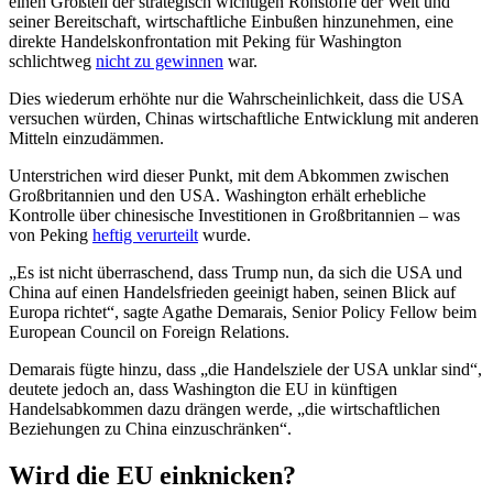
einen Großteil der strategisch wichtigen Rohstoffe der Welt und
seiner Bereitschaft, wirtschaftliche Einbußen hinzunehmen, eine
direkte Handelskonfrontation mit Peking für Washington
schlichtweg
nicht zu gewinnen
war.
Dies wiederum erhöhte nur die Wahrscheinlichkeit, dass die USA
versuchen würden, Chinas wirtschaftliche Entwicklung mit anderen
Mitteln einzudämmen.
Unterstrichen wird dieser Punkt, mit dem Abkommen zwischen
Großbritannien und den USA. Washington erhält erhebliche
Kontrolle über chinesische Investitionen in Großbritannien – was
von Peking
heftig verurteilt
wurde.
„Es ist nicht überraschend, dass Trump nun, da sich die USA und
China auf einen Handelsfrieden geeinigt haben, seinen Blick auf
Europa richtet“, sagte Agathe Demarais, Senior Policy Fellow beim
European Council on Foreign Relations.
Demarais fügte hinzu, dass „die Handelsziele der USA unklar sind“,
deutete jedoch an, dass Washington die EU in künftigen
Handelsabkommen dazu drängen werde, „die wirtschaftlichen
Beziehungen zu China einzuschränken“.
Wird die EU einknicken?