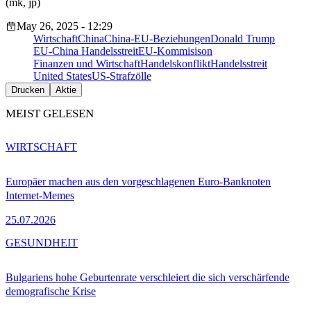
(mk, jp)
May 26, 2025 - 12:29
Wirtschaft
China
China-EU-Beziehungen
Donald Trump
EU-China Handelsstreit
EU-Kommisison
Finanzen und Wirtschaft
Handelskonflikt
Handelsstreit
United States
US-Strafzölle
Drucken
Aktie
MEIST GELESEN
WIRTSCHAFT
Europäer machen aus den vorgeschlagenen Euro-Banknoten
Internet-Memes
25.07.2026
GESUNDHEIT
Bulgariens hohe Geburtenrate verschleiert die sich verschärfende
demografische Krise