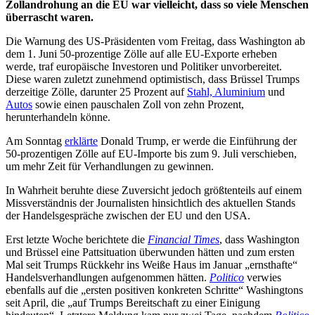
Zollandrohung an die EU war vielleicht, dass so viele Menschen
überrascht waren.
Die Warnung des US-Präsidenten vom Freitag, dass Washington ab
dem 1. Juni 50-prozentige Zölle auf alle EU-Exporte erheben
werde, traf europäische Investoren und Politiker unvorbereitet.
Diese waren zuletzt zunehmend optimistisch, dass Brüssel Trumps
derzeitige Zölle, darunter 25 Prozent auf
Stahl, Aluminium
und
Autos
sowie einen pauschalen Zoll von zehn Prozent,
herunterhandeln könne.
Am Sonntag
erklärte
Donald Trump, er werde die Einführung der
50-prozentigen Zölle auf EU-Importe bis zum 9. Juli verschieben,
um mehr Zeit für Verhandlungen zu gewinnen.
In Wahrheit beruhte diese Zuversicht jedoch größtenteils auf einem
Missverständnis der Journalisten hinsichtlich des aktuellen Stands
der Handelsgespräche zwischen der EU und den USA.
Erst letzte Woche berichtete die
Financial Times
, dass Washington
und Brüssel eine Pattsituation überwunden hätten und zum ersten
Mal seit Trumps Rückkehr ins Weiße Haus im Januar „ernsthafte“
Handelsverhandlungen aufgenommen hätten.
Politico
verwies
ebenfalls auf die „ersten positiven konkreten Schritte“ Washingtons
seit April, die „auf Trumps Bereitschaft zu einer Einigung