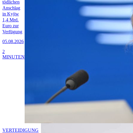
tödlichen
Anschlag
in Kyjiw
1,4 Mrd.
Euro zur
Verfügung
05.08.2026
2
MINUTEN
VERTEIDIGUNG