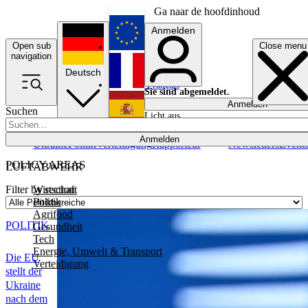
Ga naar de hoofdinhoud
Anmelden
Open sub
Close menu
English
navigation
Deutsch
Français
Sie sind abgemeldet.
Anmelden
Suchen
Licht aus
Español
Anmelden
Ukraine
Politik
Verteidigung
Rapporteur
Newsletters
Event
POLICY AREAS
LUFTABWEHR
Wirtschaft
Filter by section
Politik
Agrifood
POLITIK
Gesundheit
Tech
Energie, Umwelt & Transport
Die EU
Verteidigung
stellt der
Ukraine
nach dem