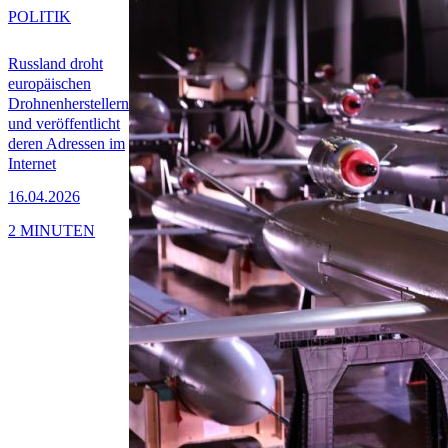
POLITIK
Russland droht
europäischen
Drohnenherstellern
und veröffentlicht
deren Adressen im
Internet
16.04.2026
2 MINUTEN