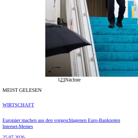
1
2
3
Nächste
MEIST GELESEN
WIRTSCHAFT
Europäer machen aus den vorgeschlagenen Euro-Banknoten
Internet-Memes
25.07.2026