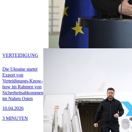
VERTEIDIGUNG
Die Ukraine startet
Export von
Verteidigungs-Know-
how im Rahmen von
Sicherheitsabkommen
im Nahen Osten
10.04.2026
3 MINUTEN