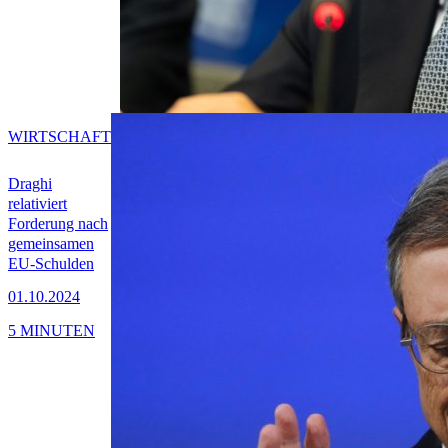
WIRTSCHAFT
Draghi
relativiert
Forderung nach
gemeinsamen
EU-Schulden
01.10.2024
5 MINUTEN