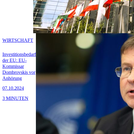
WIRTSCHAFT
Investitionsbedarf
der EU: EU-
Kommissar
Dombrovskis vor
Anhörung
07.10.2024
3 MINUTEN