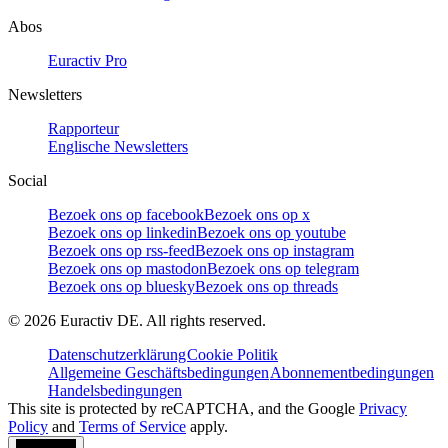
Abos
Euractiv Pro
Newsletters
Rapporteur
Englische Newsletters
Social
Bezoek ons op facebook
Bezoek ons op x
Bezoek ons op linkedin
Bezoek ons op youtube
Bezoek ons op rss-feed
Bezoek ons op instagram
Bezoek ons op mastodon
Bezoek ons op telegram
Bezoek ons op bluesky
Bezoek ons op threads
©
2026
Euractiv DE. All rights reserved.
Datenschutzerklärung
Cookie Politik
Allgemeine Geschäftsbedingungen
Abonnementbedingungen
Handelsbedingungen
This site is protected by reCAPTCHA, and the Google
Privacy
Policy
and
Terms of Service
apply.