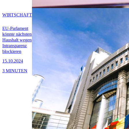
WIRTSCHAFT
EU-Parlament
könnte nächsten
Haushalt wegen
Intransparenz
blockieren
15.10.2024
3 MINUTEN