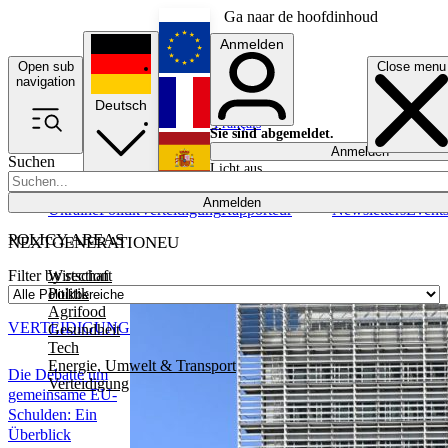
Ga naar de hoofdinhoud
Anmelden
Open sub
Close menu
English
navigation
Deutsch
Français
Sie sind abgemeldet.
Anmelden
Suchen
Licht aus
Español
Anmelden
Ukraine
Politik
Verteidigung
Rapporteur
Newsletters
Event
POLICY AREAS
NEXTGENERATIONEU
Wirtschaft
Filter by section
Politik
Agrifood
VERTEIDIGUNG
Gesundheit
Tech
Energie, Umwelt & Transport
Die Debatte um
Verteidigung
gemeinsame EU-
Schulden: Ein
Überblick