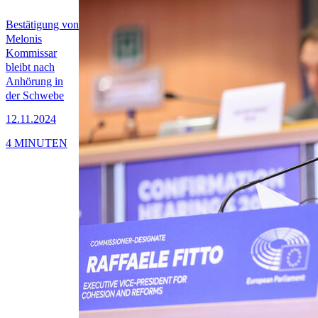
Bestätigung von
Melonis
Kommissar
bleibt nach
Anhörung in
der Schwebe
12.11.2024
4 MINUTEN