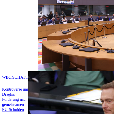
WIRTSCHAFT
Kontroverse um
Draghis
Forderung nach
gemeinsamen
EU-Schulden