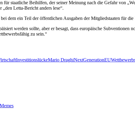
 für staatliche Beihilfen, der seiner Meinung nach die Gefahr von „We
r „den Letta-Bericht anders lese“.
, bei dem ein Teil der öffentlichen Ausgaben der Mitgliedstaaten für 
opäisiert werden sollte, aber er besagt, dass europäische Subventionen
ttbewerbsfähig zu sein.“
rtschaft
Investitionslücke
Mario Draghi
NextGenerationEU
Wettbewerbs
t-Memes