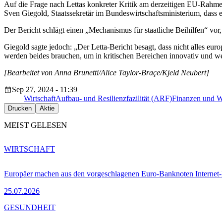
Auf die Frage nach Lettas konkreter Kritik am derzeitigen EU-Rahmen
Sven Giegold, Staatssekretär im Bundeswirtschaftsministerium, dass e
Der Bericht schlägt einen „Mechanismus für staatliche Beihilfen“ vor
Giegold sagte jedoch: „Der Letta-Bericht besagt, dass nicht alles eur
werden beides brauchen, um in kritischen Bereichen innovativ und we
[Bearbeitet von Anna Brunetti/Alice Taylor-Braçe/Kjeld Neubert]
Sep 27, 2024 - 11:39
Wirtschaft
Aufbau- und Resilienzfazilität (ARF)
Finanzen und Wi
Drucken
Aktie
MEIST GELESEN
WIRTSCHAFT
Europäer machen aus den vorgeschlagenen Euro-Banknoten Interne
25.07.2026
GESUNDHEIT