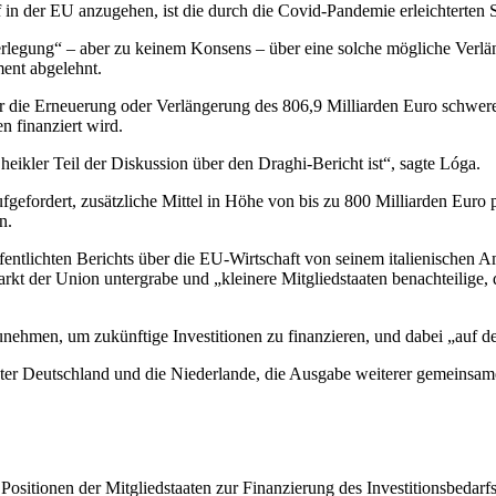
 in der EU anzugehen, ist die durch die Covid-Pandemie erleichterten
berlegung“ – aber zu keinem Konsens – über eine solche mögliche Verl
ment abgelehnt.
unter die Erneuerung oder Verlängerung des 806,9 Milliarden Euro s
 finanziert wird.
 heikler Teil der Diskussion über den Draghi-Bericht ist“, sagte Lóga.
efordert, zusätzliche Mittel in Höhe von bis zu 800 Milliarden Euro pro
n.
fentlichten Berichts über die EU-Wirtschaft von seinem italienischen 
rkt der Union untergrabe und „kleinere Mitgliedstaaten benachteilige, 
unehmen, um zukünftige Investitionen zu finanzieren, und dabei „au
arunter Deutschland und die Niederlande, die Ausgabe weiterer geme
ositionen der Mitgliedstaaten zur Finanzierung des Investitionsbedarfs