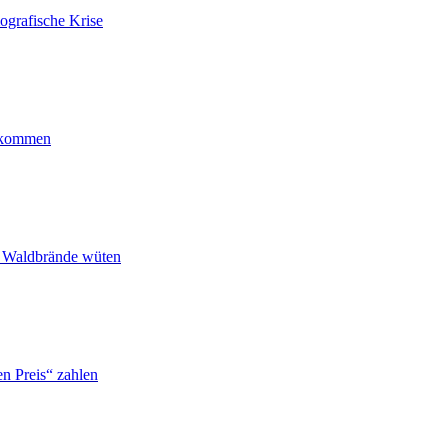
ografische Krise
ankommen
n Waldbrände wüten
n Preis“ zahlen