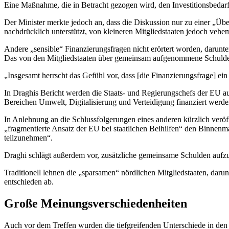
Eine Maßnahme, die in Betracht gezogen wird, den Investitionsbedarf
Der Minister merkte jedoch an, dass die Diskussion nur zu einer „Ü
nachdrücklich unterstützt, von kleineren Mitgliedstaaten jedoch vehe
Andere „sensible“ Finanzierungsfragen nicht erörtert worden, dar
Das von den Mitgliedstaaten über gemeinsam aufgenommene Schulden
„Insgesamt herrscht das Gefühl vor, dass [die Finanzierungsfrage] ein
In Draghis Bericht werden die Staats- und Regierungschefs der EU aufg
Bereichen Umwelt, Digitalisierung und Verteidigung finanziert werde
In Anlehnung an die Schlussfolgerungen eines anderen kürzlich veröf
„fragmentierte Ansatz der EU bei staatlichen Beihilfen“ den Binnenma
teilzunehmen“.
Draghi schlägt außerdem vor, zusätzliche gemeinsame Schulden aufz
Traditionell lehnen die „sparsamen“ nördlichen Mitgliedstaaten, d
entschieden ab.
Große Meinungsverschiedenheiten
Auch vor dem Treffen wurden die tiefgreifenden Unterschiede in den P