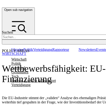
Open sub navigation
Suchen
Ukraine
Politik
Verteidigung
Rapporteur
Newsletters
Event
POLICY AREAS
WIRTSCHAFT
Wirtschaft
Politik
Wettbewerbsfähigkeit: EU-
Agrifood
Gesundheit
Finanzierung
Tech
Energie, Umwelt & Transport
Verteidigung
Die EU-Industrie stimmt der „validen“ Analyse des ehemaligen Präs
weiterhin tief gespalten in der Frage, wie der Investitionsbedarf der U