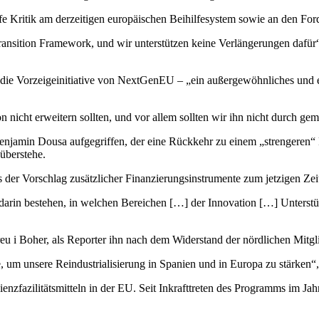
rfe Kritik am derzeitigen europäischen Beihilfesystem sowie an den 
ansition Framework, und wir unterstützen keine Verlängerungen dafür“,
 die Vorzeigeinitiative von NextGenEU – „ein außergewöhnliches und ei
nicht erweitern sollten, und vor allem sollten wir ihn nicht durch gem
n Dousa aufgegriffen, der eine Rückkehr zu einem „strengeren“ Rahmen
überstehe.
ss der Vorschlag zusätzlicher Finanzierungsinstrumente zum jetzigen Z
tzt darin bestehen, in welchen Bereichen […] der Innovation […] Unter
ereu i Boher, als Reporter ihn nach dem Widerstand der nördlichen Mi
 um unsere Reindustrialisierung in Spanien und in Europa zu stärken“, 
enzfazilitätsmitteln in der EU. Seit Inkrafttreten des Programms im J