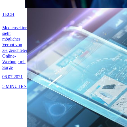
TECH
Mediensektor
sieht
mögliches
Verbot von
zielgerichteter
Online-
Werbung mit
Sorge
06.07.2021
5 MINUTEN