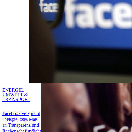
ENERGIE,
UMWELT &
TRANSPORT
Facebook verspricht
"beispielloses Maß"
an Transparenz und
Rechenschaftspflicht